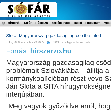
Hírportál
Sófár
Rádió Zs
Zsidónegyed
Tájoló
Fotóalbum
Vide
Slota: Magyarország gazdaságilag csődbe jutott
sofar
, 2008. november 23. 04:55
JNA24 médiafigyelő
,
hirszerzo.hu
Forrás:
hirszerzo.hu
Magyarország gazdaságilag csődbe
problémáit Szlovákiába – állítja 
kormánykoalícióban részt vevő S
Ján Slota a SITA hírügynökségne
interjújában.
„Meg vagyok győződve arról, hog