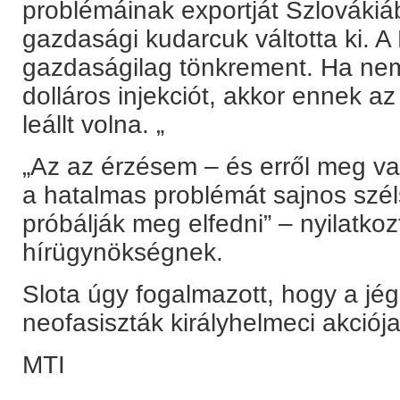
problémáinak exportját Szlovákiáb
gazdasági kudarcuk váltotta ki. 
gazdaságilag tönkrement. Ha nem 
dolláros injekciót, akkor ennek 
leállt volna. „
„Az az érzésem – és erről meg v
a hatalmas problémát sajnos szél
próbálják meg elfedni” – nyilatko
hírügynökségnek.
Slota úgy fogalmazott, hogy a jé
neofasiszták királyhelmeci akciója
MTI