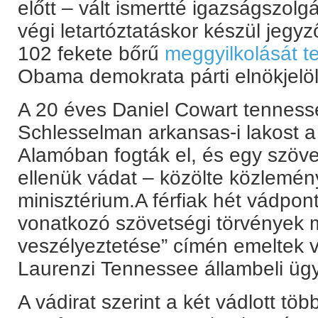
előtt – vált ismertté igazságszolgá
végi letartóztatáskor készül jegyző
102 fekete bőrű
meggyilkolását t
Obama demokrata párti elnökjelölt
A 20 éves Daniel Cowart tennesse
Schlesselman arkansas-i lakost a
Alamóban fogták el, és egy szöve
ellenük vádat – közölte közlemé
minisztérium.A férfiak hét vádpont
vonatkozó szövetségi törvények m
veszélyeztetése” címén emeltek 
Laurenzi Tennessee állambeli üg
A vádirat szerint a két vádlott tö