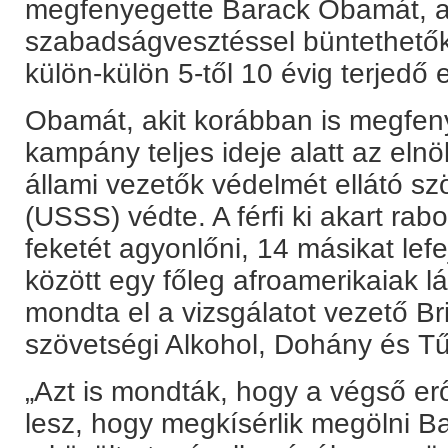
megfenyegette Barack Obamát, am
szabadságvesztéssel büntethetők
külön-külön 5-től 10 évig terjedő 
Obamát, akit korábban is megfeny
kampány teljes ideje alatt az el
állami vezetők védelmét ellátó szö
(USSS) védte. A férfi ki akart rab
feketét agyonlőni, 14 másikat lefe
között egy főleg afroamerikaiak lá
mondta el a vizsgálatot vezető B
szövetségi Alkohol, Dohány és Tű
„Azt is mondták, hogy a végső e
lesz, hogy megkísérlik megölni B