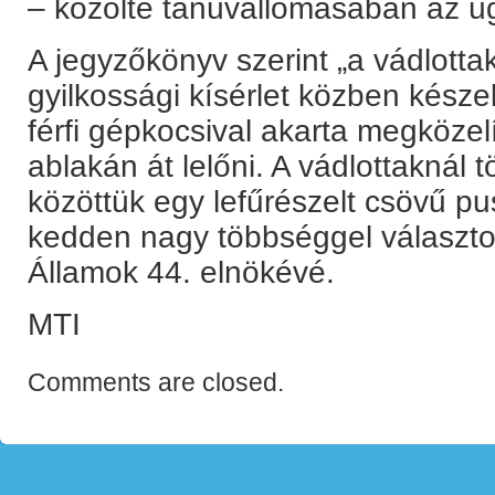
– közölte tanúvallomásában az ü
A jegyzőkönyv szerint „a vádlotta
gyilkossági kísérlet közben készek
férfi gépkocsival akarta megköze
ablakán át lelőni. A vádlottaknál t
közöttük egy lefűrészelt csövű p
kedden nagy többséggel választo
Államok 44. elnökévé.
MTI
Comments are closed.