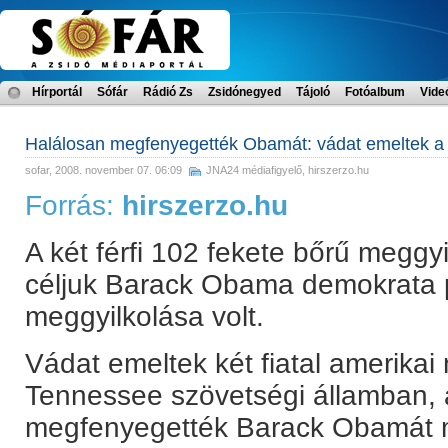
Hírportál
Sófár
Rádió Zs
Zsidónegyed
Tájoló
Fotóalbum
Vide
Halálosan megfenyegették Obamát: vádat emeltek a 
sofar
, 2008. november 07. 06:09
JNA24 médiafigyelő
,
hirszerzo.hu
Forrás:
hirszerzo.hu
A két férfi 102 fekete bőrű meggyi
céljuk Barack Obama demokrata pá
meggyilkolása volt.
Vádat emeltek két fiatal amerikai
Tennessee szövetségi államban, 
megfenyegették Barack Obamát m