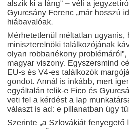
alszik ki a láng” – véli a jegyzetír
Gyurcsány Ferenc „már hosszú id
hiábavalóak.
Mérhetetlenül méltatlan ugyanis,
miniszterelnöki találkozójának k
olyan robbanékony problémáról”, 
magyar viszony. Egyszersmind cé
EU-s és V4-es találkozók margójá
gondot. Annál is inkább, mert ig
egyáltalán telik-e Fico és Gyurcs
veti fel a kérdést a lap munkatár
választ is ad: e pillanatban úgy t
Szerinte „a Szlovákiát fenyegető