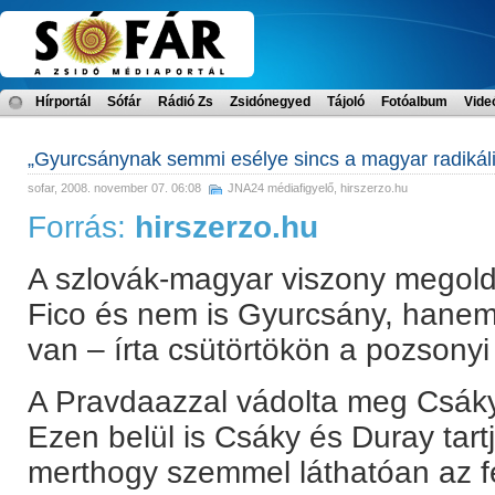
Hírportál
Sófár
Rádió Zs
Zsidónegyed
Tájoló
Fotóalbum
Vide
„Gyurcsánynak semmi esélye sincs a magyar radikáli
sofar
, 2008. november 07. 06:08
JNA24 médiafigyelő
,
hirszerzo.hu
Forrás:
hirszerzo.hu
A szlovák-magyar viszony megol
Fico és nem is Gyurcsány, hane
van – írta csütörtökön a pozsonyi
A Pravdaazzal vádolta meg Csáky P
Ezen belül is Csáky és Duray tart
merthogy szemmel láthatóan az f