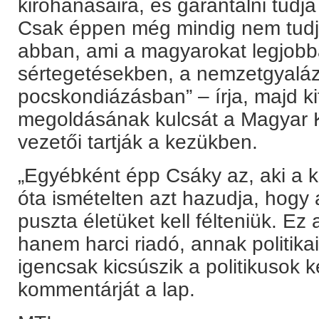
kirohanásaira, és garantálni tudj
Csak éppen még mindig nem tudja
abban, ami a magyarokat legjobba
sértegetésekben, a nemzetgyalá
pocskondiázásban” – írja, majd kif
megoldásának kulcsát a Magyar K
vezetői tartják a kezükben.
„Egyébként épp Csáky az, aki a k
óta ismételten azt hazudja, hogy
puszta életüket kell félteniük. E
hanem harci riadó, annak politika
igencsak kicsúszik a politikusok k
kommentárját a lap.