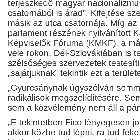
terjeszkedő magyar nacionalizmu
csatornából is árad”. Kifejtése sze
másik az utca csatornája. Míg az 
parlament részének nyilvánított
Képviselők Fóruma (KMKF), a má
vele rokon, Dél-Szlovákiában is 
szélsőséges szervezetek testesít
„sajátjuknak” tekintik ezt a területe
„Gyurcsánynak úgyszólván semmi
radikálisok megszelídítésére. Se
sem a közvélemény nem áll a párt
„E tekintetben Fico lényegesen j
akkor közbe tud lépni, rá tud fék