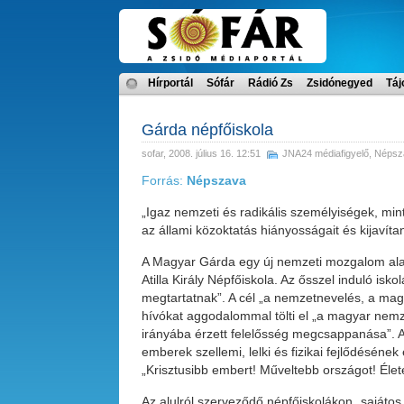
Hírportál
Sófár
Rádió Zs
Zsidónegyed
Táj
Gárda népfőiskola
sofar
, 2008. július 16. 12:51
JNA24 médiafigyelő
,
Népsz
Forrás:
Népszava
„Igaz nemzeti és radikális személyiségek, min
az állami közoktatás hiányosságait és kijavítan
A Magyar Gárda egy új nemzeti mozgalom alapj
Atilla Király Népfőiskola. Az ősszel induló is
megtartatnak”. A cél „a nemzetnevelés, a magya
hívókat aggodalommal tölti el „a magyar nemze
irányába érzett felelősség megcsappanása”. Az 
emberek szellemi, lelki és fizikai fejlődésének
„Krisztusibb embert! Műveltebb országot! Éle
Az alulról szerveződő népfőiskolákon „sajátos