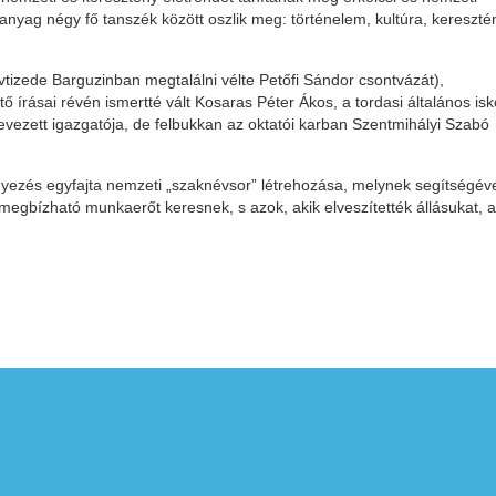
yag négy fő tanszék között oszlik meg: történelem, kultúra, kereszté
 évtizede Barguzinban megtalálni vélte Petőfi Sándor csontvázát),
tő írásai révén ismertté vált Kosaras Péter Ákos, a tordasi általános isk
nevezett igazgatója, de felbukkan az oktatói karban Szentmihályi Szabó
zés egyfajta nemzeti „szaknévsor” létrehozása, melynek segítségév
 megbízható munkaerőt keresnek, s azok, akik elveszítették állásukat, 