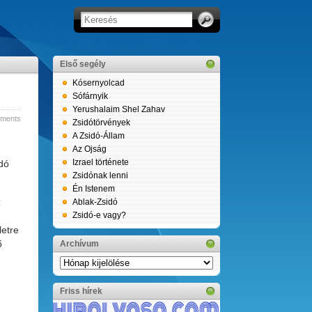
Első segély
Kósernyolcad
Sófárnyik
Yerushalaim Shel Zahav
ments
Zsidótörvények
A Zsidó-Állam
Az Ojság
Izrael története
ndó
Zsidónak lenni
Én Istenem
z
Ablak-Zsidó
Zsidó-e vagy?
letre
ő
Archívum
Archívum
Friss hírek