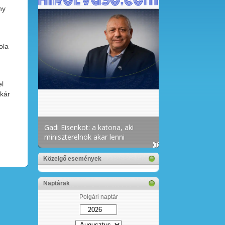
ny
ola
el
akár
Közelgő események
Naptárak
Polgári naptár