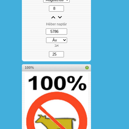
Héber naptár
אב
100%