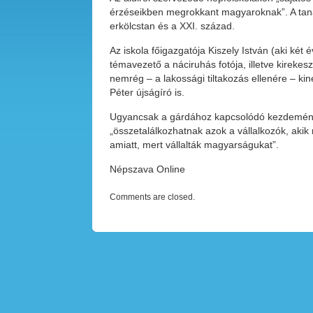
érzéseikben megrokkant magyaroknak”. A tanan
erkölcstan és a XXI. század.
Az iskola főigazgatója Kiszely István (aki két
témavezető a náciruhás fotója, illetve kirekesz
nemrég – a lakossági tiltakozás ellenére – ki
Péter újságíró is.
Ugyancsak a gárdához kapcsolódó kezdeménye
„összetalálkozhatnak azok a vállalkozók, akik
amiatt, mert vállalták magyarságukat”.
Népszava Online
Comments are closed.