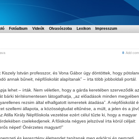
oló
Fotóalbum
Videók
Olvasószoba
Lexikon
Impresszum
ava
Add com
t Kiszely István professzor, és Vona Gábor úgy döntöttek, hogy pótola
dó annak bűneit, népfőiskolát alapítanak” – írta több jobboldali portál.
a lehet – írták. Nem véletlen, hogy a gárda keretében szerveződik a
kolát bárki térítésmentesen látogathatja, „az előadások minden megyében
rellenes rezsim által elhallgatott ismeretek átadása”. A népfőiskolát é
t szellemi állapota, a közösségtudat eltűnése, a múlt, a jelen és a jöv
Atilla Király Népfőiskola vezetése ezért célul tűzte ki, hogy a magyar
 érdekében cselekedjenek. A főiskola négyes jelszóval írta körül céljait:
terős népet! Önérzetes magyart!”
 nemzeti és keresztény életrendet tanítanak meg erkölcsi és nemzeti