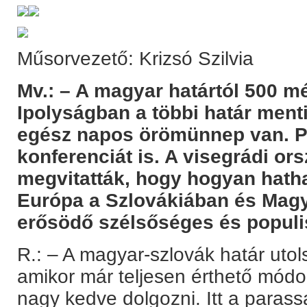
Műsorvezető: Krizsó Szilvia
Mv.: – A magyar határtól 500 mé
Ipolyságban a többi határ ment
egész napos örömünnep van. P
konferenciát is. A visegrádi o
megvitatták, hogy hogyan hatha
Európa a Szlovákiában és Magy
erősödő szélsőséges és populi
R.: – A magyar-szlovák határ utol
amikor már teljesen érthető mód
nagy kedve dolgozni. Itt a paras