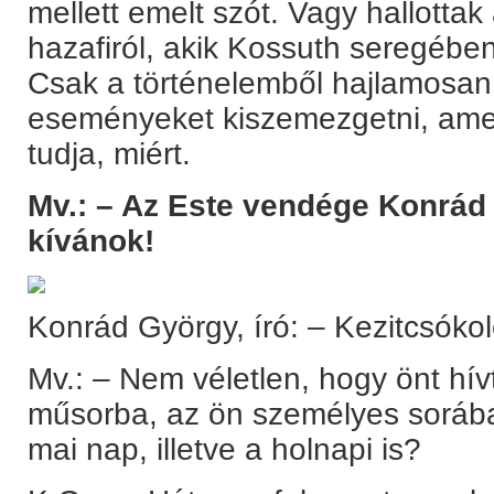
mellett emelt szót. Vagy hallottak
hazafiról, akik Kossuth seregében
Csak a történelemből hajlamosan
eseményeket kiszemezgetni, amel
tudja, miért.
Mv.: – Az Este vendége Konrád G
kívánok!
Konrád György, író: – Kezitcsóko
Mv.: – Nem véletlen, hogy önt hí
műsorba, az ön személyes sorában
mai nap, illetve a holnapi is?