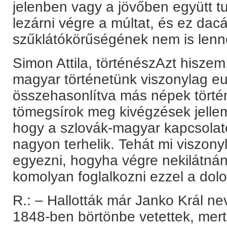
jelenben vagy a jövőben együtt t
lezárni végre a múltat, és ez dacá
szűklátókörűségének nem is lenn
Simon Attila, történészAzt hiszem
magyar történetünk viszonylag eu
összehasonlítva más népek törté
tömegsírok meg kivégzések jelle
hogy a szlovák-magyar kapcsolat
nagyon terhelik. Tehát mi viszo
egyezni, hogyha végre nekilátná
komolyan foglalkozni ezzel a dolo
R.: – Hallották már Janko Král nev
1848-ben börtönbe vetettek, mer