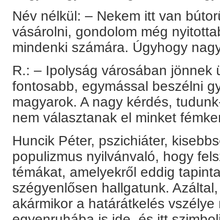
Név nélkül: – Nekem itt van búto
vásárolni, gondolom még nyitotta
mindenki számára. Úgyhogy nagyo
R.: – Ipolyság városában jönnek
fontosabb, egymással beszélni gy
magyarok. A nagy kérdés, tudunk-e
nem választanak el minket fémker
Huncik Péter, pszichiáter, kisebbs
populizmus nyilvánvaló, hogy fels
témákat, amelyekről eddig tapint
szégyenlősen hallgatunk. Azáltal
akármikor a határátkelés vszélye 
egyenruhába is ide, és itt szimbo