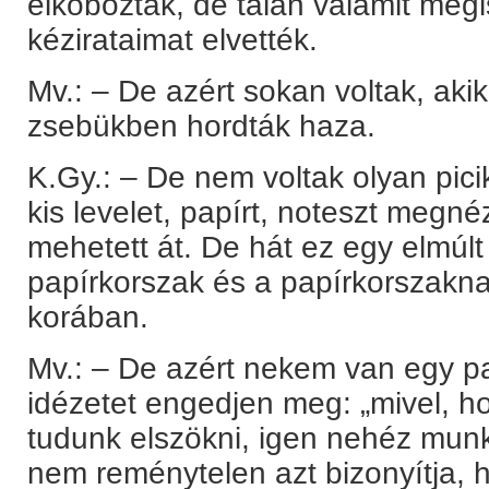
elkobozták, de talán valamit mégi
kézirataimat elvették.
Mv.: – De azért sokan voltak, aki
zsebükben hordták haza.
K.Gy.: – De nem voltak olyan pici
kis levelet, papírt, noteszt megn
mehetett át. De hát ez egy elmúlt
papírkorszak és a papírkorszakna
korában.
Mv.: – De azért nekem van egy p
idézetet engedjen meg: „mivel, h
tudunk elszökni, igen nehéz munka
nem reménytelen azt bizonyítja, ho