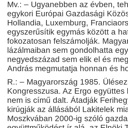
Mv.: – Ugyanebben az évben, teh
egykori Európai Gazdasági Közös
Hollandia, Luxemburg, Franciaor
egyszerűsítik egymás között a ha
fokozatosan felszámolják. Magy
lázálmaiban sem gondolhatta egy
negyedszázad sem elik el és me
András megmutatja honnan és hogy
R.: – Magyarország 1985. Ülésez
Kongresszusa. Az Ergo együttes k
nem is című dalt. Átadják Feriheg
kirúgják az állásából Lakitelek mi
Moszkvában 2000-ig szóló gazda
együttműködést ír alá, az Elnöki