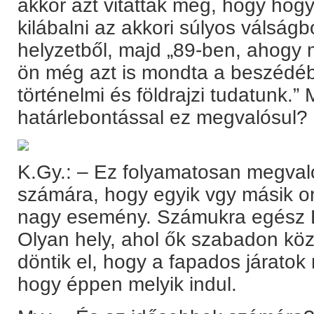
akkor azt vitatták meg, hogy hog
kilábalni az akkori súlyos válságb
helyzetből, majd „89-ben, ahogy
ön még azt is mondta a beszédéb
történelmi és földrajzi tudatunk.”
határlebontással ez megvalósul?
K.Gy.: – Ez folyamatosan megval
számára, hogy egyik vgy másik o
nagy esemény. Számukra egész 
Olyan hely, ahol ők szabadon köz
döntik el, hogy a fapados járatok
hogy éppen melyik indul.