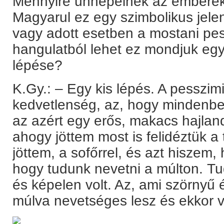
Mennyire ünnepelnek az embere
Magyarul ez egy szimbolikus jele
vagy adott esetben a mostani pes
hangulatból lehet ez mondjuk egy
lépése?
K.Gy.: – Egy kis lépés. A pesszim
kedvetlenség, az, hogy mindenben
az azért egy erős, makacs hajlan
ahogy jöttem most is felidéztük a 
jöttem, a sofőrrel, és azt hiszem
hogy tudunk nevetni a múlton. Tu
és képelen volt. Az, ami szörnyű é
múlva nevetséges lesz és ekkor vá