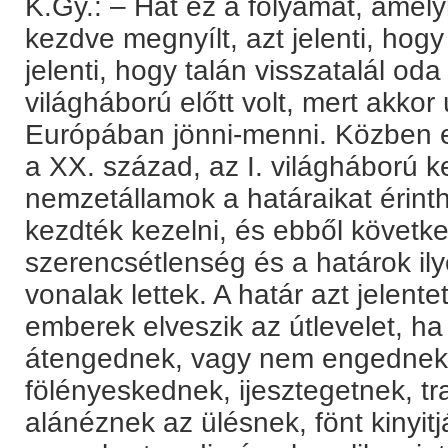
K.Gy.: – Hát ez a folyamat, amely
kezdve megnyílt, azt jelenti, hog
jelenti, hogy talán visszatalál oda
világháború előtt volt, mert akkor 
Európában jönni-menni. Közben e
a XX. század, az I. világháború k
nemzetállamok a határaikat érint
kezdték kezelni, és ebből követk
szerencsétlenség és a határok il
vonalak lettek. A határ azt jelent
emberek elveszik az útlevelet, h
átengednek, vagy nem engednek
fölényeskednek, ijesztegetnek, t
alánéznek az ülésnek, fönt kinyitjá