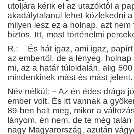
utoljára kérik el az utazóktól a pa
akadálytalanul lehet közlekedni a
milyen lesz ez a holnap, azt nem 
biztos. Itt, most történelmi percek
R.: – És hát igaz, ami igaz, papí
az embertől, de a lényeg, holnap
mi, az a határ túloldalán, alig 500
mindenkinek mást és mást jelent.
Név nélkül: – Az én édes drága 
ember volt. És itt vannak a gyöke
89-ben halt meg, mikor a változás
lányom, én nem, de te még talán
nagy Magyarország, azután vágyo