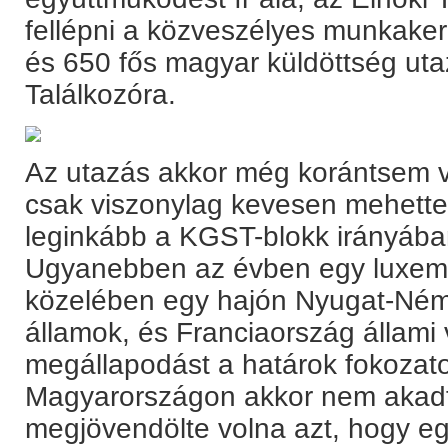
fellépni a közveszélyes munkaker
és 650 fős magyar küldöttség utaz
Találkozóra.
Az utazás akkor még korántsem vo
csak viszonylag kevesen mehette
leginkább a KGST-blokk irányában
Ugyanebben az évben egy luxem
közelében egy hajón Nyugat-Ném
államok, és Franciaország állami 
megállapodást a határok fokozat
Magyarországon akkor nem akadt 
megjövendölte volna azt, hogy e