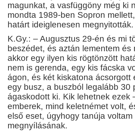
magunkat, a vasfüggöny még ki n
mondta 1989-ben Sopron mellett,
határt ideiglenesen megnyitották.
K.Gy.: – Augusztus 29-én és mi 
beszédet, és aztán lementem és
akkor egy ilyen kis rögtönzött hat
nem is gerenda, egy kis fácska vol
ágon, és két kiskatona ácsorgott 
egy busz, a buszból legalább 30 p
ágaskodott ki. Kik lehetnek ezek 
emberek, mind keletnémet volt, és
első eset, úgyhogy tanúja voltam 
megnyílásának.