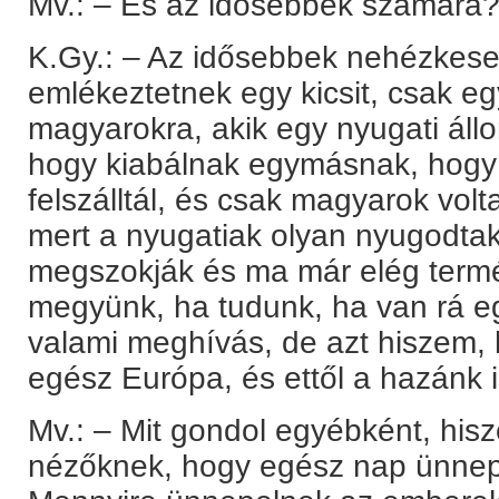
Mv.: – És az idősebbek számára
K.Gy.: – Az idősebbek nehézkes
emlékeztetnek egy kicsit, csak egy
magyarokra, akik egy nyugati állo
hogy kiabálnak egymásnak, hogy 
felszálltál, és csak magyarok volt
mert a nyugatiak olyan nyugodtak
megszokják és ma már elég termé
megyünk, ha tudunk, ha van rá eg
valami meghívás, de azt hiszem, h
egész Európa, és ettől a hazánk i
Mv.: – Mit gondol egyébként, his
nézőknek, hogy egész nap ünnep