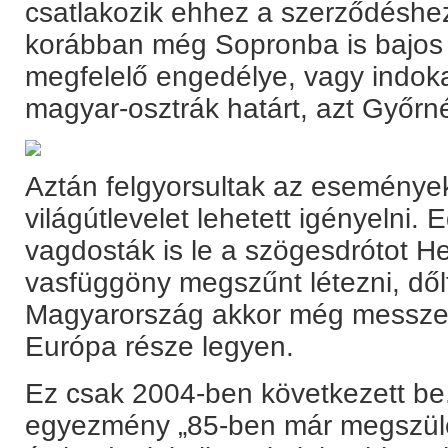
csatlakozik ehhez a szerződéshe
korábban még Sopronba is bajos vo
megfelelő engedélye, vagy indoka
magyar-osztrák határt, azt Győrnél
Aztán felgyorsultak az eseménye
világútlevelet lehetett igényelni.
vagdosták is le a szögesdrótot H
vasfüggöny megszűnt létezni, dőlt 
Magyarország akkor még messze v
Európa része legyen.
Ez csak 2004-ben következett be
egyezmény „85-ben már megszül