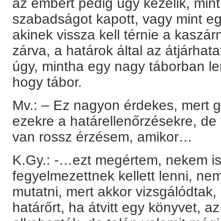
az embert pedig úgy kezelik, min
szabadságot kapott, vagy mint e
akinek vissza kell térnie a kaszár
zárva, a határok által az átjárhata
úgy, mintha egy nagy táborban len
hogy tábor.
Mv.: – Ez nagyon érdekes, mert
ezekre a határellenőrzésekre, d
van rossz érzésem, amikor…
K.Gy.: -…ezt megértem, nekem is
fegyelmezettnek kellett lenni, nem
mutatni, mert akkor vizsgálódtak
határőrt, ha átvitt egy könyvet, 