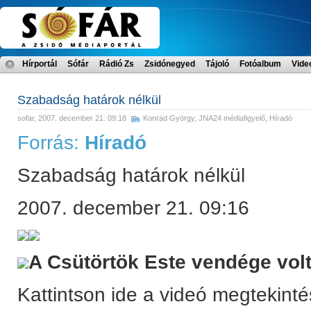
Hírportál
Sófár
Rádió Zs
Zsidónegyed
Tájoló
Fotóalbum
Vide
Szabadság határok nélkül
sofar
, 2007. december 21. 09:18
Konrád György
,
JNA24 médiafigyelő
,
Híradó
Forrás:
Híradó
Szabadság határok nélkül
2007. december 21. 09:16
A Csütörtök Este vendége volt
Kattintson ide a videó megtekint