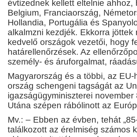
évtizednek kellett eltelnie ahhoz,
Belgium, Franciaország, Németo
Hollandia, Portugália és Spanyol
alkalmzni kezdjék. Ekkorra jöttek
kedvelő országok vezetői, hogy f
határellenőrzések. Az ellenőrzőp
személy- és áruforgalmat, ráadás
Magyarország és a többi, az EU-
ország schengeni tagságát az Uni
igazságügyminiszterei november 
Utána szépen rábólinott az Európ
Mv.: – Ebben az évben, tehát „8
találkozott az érelmiség számos k