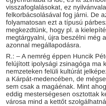
visszafoglalásokat, ez nyilvánval
felkorbácsolásával fog járni. De az
folyamatosan ezt a típusú párbesz
megkezdtünk, hogy pl. a kielepít
megtárgyalni, újra beszélni még a
azonnal megállapodásra.
R.: – A nemrég éppen Huncik Pé
felújított ipolysági zsinagóga ma k
nemzeteken felüli kultúrát jelkép
a Kárpát-medencében, de mégse
sem csak a magáénak. Mint ahogy
eddig mesterségesen osztottak ket
városa mind a kettőt szolgálhatn