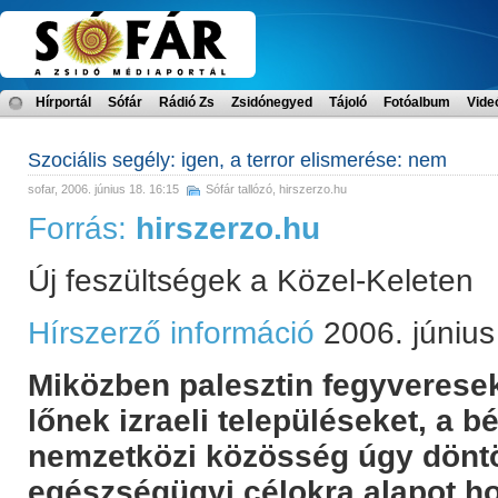
Hírportál
Sófár
Rádió Zs
Zsidónegyed
Tájoló
Fotóalbum
Vide
Szociális segély: igen, a terror elismerése: nem
sofar
, 2006. június 18. 16:15
Sófár tallózó
,
hirszerzo.hu
Forrás:
hirszerzo.hu
Új feszültségek a Közel-Keleten
Hírszerző információ
2006. június
Miközben palesztin fegyverese
lőnek izraeli településeket, a 
nemzetközi közösség úgy döntöt
egészségügyi célokra alapot ho