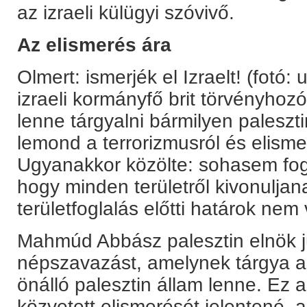
az izraeli külügyi szóvivő.
Az elismerés ára
Olmert: ismerjék el Izraelt! (fot
izraeli kormányfő brit törvényhoz
lenne tárgyalni bármilyen palesz
lemond a terrorizmusról és elismer
Ugyanakkor közölte: sohasem fo
hogy minden területről kivonuljan
területfoglalás előtti határok nem
Mahmúd Abbász palesztin elnök júl
népszavazást, amelynek tárgya az 
önálló palesztin állam lenne. Ez
közvetett elismerését jelentené