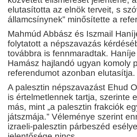
elutasította az elnök terveit, s sz
államcsínynek” minősítette a ref
Mahmúd Abbász és Iszmail Haníje
folytatott a népszavazás kérdésé
továbbra is fennmaradtak. Haníje 
Hamász hajlandó ugyan komoly p
referendumot azonban elutasítja.
A palesztin népszavazást Ehud Olm
is értelmetlennek tartja, szerin
más, mint „a palesztin frakciók e
játszmája.” Véleménye szerint e
izraeli-palesztin párbeszéd esél
jelentősége nincs.