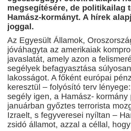
megsegítésére, de politikailag t
Hamász-kormányt. A hírek alapjá
joggal.
Az Egyesült Államok, Oroszorsz
jóváhagyta az amerikaiak kompr
javaslatát, amely azon a felismer
segélyek befagyasztása súlyosan 
lakosságot. A főként európai pén
keresztül – folyósító terv lényege
segély igen, a Hamász- kormány p
januárban győztes terrorista moz
Izraelt, s fegyveresei nyíltan – 
zsidó államot, azzal a céllal, ho