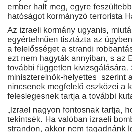
ember halt meg, egyre feszültebb 
hatóságot kormányzó terrorista H
Az izraeli kormány ugyanis, miutá
egyértelműen tisztázta az ügyben
a felelősséget a strandi robbantás
ezt nem hagyták annyiban, s az E
további független kivizsgálására
miniszterelnök-helyettes szerin
nincsenek megfelelő eszközei a k
feleslegesnek tartja a további ku
„Izrael nagyon fontosnak tartja,
tekintsék. Ha valóban izraeli bom
strandon, akkor nem tagadnánk l