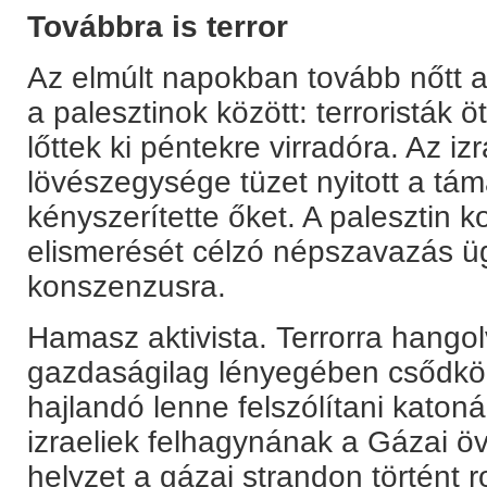
Továbbra is terror
Az elmúlt napokban tovább nőtt a 
a palesztinok között: terroristák öt
lőttek ki péntekre virradóra. Az iz
lövészegysége tüzet nyitott a tá
kényszerítette őket. A palesztin k
elismerését célzó népszavazás ü
konszenzusra.
Hamasz aktivista. Terrorra hangol
gazdaságilag lényegében csődköz
hajlandó lenne felszólítani katoná
izraeliek felhagynának a Gázai 
helyzet a gázai strandon történt 