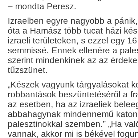
– mondta Peresz.
Izraelben egyre nagyobb a pánik,
óta a Hamász több tucat házi kész
izraeli területeken, s ezzel egy 1
semmissé. Ennek ellenére a pale
szerint mindenkinek az az érdeke
tűzszünet.
„Készek vagyunk tárgyalásokat 
robbantások beszüntetéséről a fr
az esetben, ha az izraeliek bele
abbahagynak mindennemű katona
palesztinokkal szemben.” „Ha va
vannak, akkor mi is békével fogun