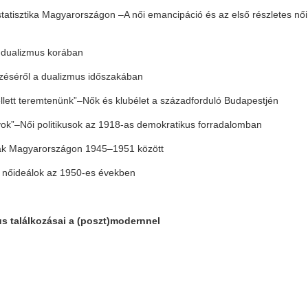
statisztika Magyarországon –A női emancipáció és az első részletes női
 dualizmus korában
pzéséről a dualizmus időszakában
llett teremtenünk”–Nők és klubélet a századforduló Budapestjén
nyok”–Női politikusok az 1918-as demokratikus forradalomban
lmak Magyarországon 1945–1951 között
ó nőideálok az 1950-es években
zmus találkozásai a (poszt)modernnel