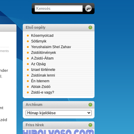
Első segély
Kósernyolcad
Sófárnyik
Yerushalaim Shel Zahav
ments
Zsidótörvények
A Zsidó-Állam
Az Ojság
Izrael története
ender
Zsidónak lenni
l.
Én Istenem
Ablak-Zsidó
Zsidó-e vagy?
Archívum
nt
Archívum
széd
Friss hírek