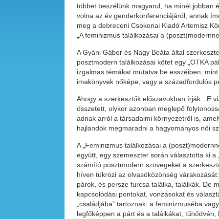
többet beszélünk magyarul, ha minél jobban 
volna az év genderkonferenciájáról, annak ím
meg a debreceni Csokonai Kiadó Artemisz Kö
„A feminizmus találkozásai a (poszt)modernne
A Gyáni Gábor és Nagy Beáta által szerkeszt
posztmodern találkozásai kötet egy „OTKA pál
izgalmas témákat mutatva be esszéiben, mint
imakönyvek nőképe, vagy a századfordulós pest
Ahogy a szerkesztők előszavukban írják: „E vi
összetett, olykor azonban meglepő folytonoss
adnak arról a társadalmi környezetről is, ame
hajlandók megmaradni a hagyományos női szer
A „Feminizmus találkozásai a (poszt)modernnel
együtt, egy szemeszter során választotta ki a
számító posztmodern szövegeket a szerkesztő 
híven tükrözi az olvasóközönség várakozását:
párok, és persze furcsa találka, találkák. De 
kapcsolódási pontokat, vonzásokat és választ
„családjába” tartoznak: a feminizmuséba va
legfőképpen a párt és a találkákat, tűnődvén, 