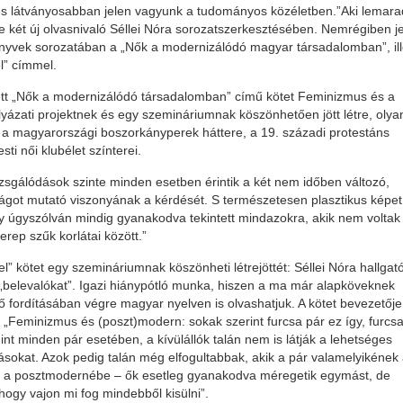
és látványosabban jelen vagyunk a tudományos közéletben.”Aki lemara
e két új olvasnivaló Séllei Nóra sorozatszerkesztésében. Nemrégiben je
nyvek sorozatában a „Nők a modernizálódó magyar társadalomban”, ill
l” címmel.
ett „Nők a modernizálódó társadalomban” című kötet Feminizmus és a
yázati projektnek és egy szemináriumnak köszönhetően jött létre, olya
 a magyarországi boszorkányperek háttere, a 19. századi protestáns
i női klubélet színterei.
zsgálódások szinte minden esetben érintik a két nem időben változó,
ágot mutató viszonyának a kérdését. S természetesen plasztikus képet
ly úgyszólván mindig gyanakodva tekintett mindazokra, akik nem voltak
ep szűk korlátai között.”
” kötet egy szemináriumnak köszönheti létrejöttét: Séllei Nóra hallgató
 „belevalókat”. Igazi hiánypótló munka, hiszen a ma már alapköveknek
fordításában végre magyar nyelven is olvashatjuk. A kötet bevezetője
 „Feminizmus és (poszt)modern: sokak szerint furcsa pár ez így, furcs
mint minden pár esetében, a kívülállók talán nem is látják a lehetséges
ásokat. Azok pedig talán még elfogultabbak, akik a pár valamelyikének
gy a posztmodernébe – ők esetleg gyanakodva méregetik egymást, de
hogy vajon mi fog mindebből kisülni”.