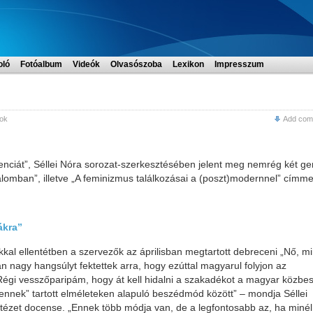
oló
Fotóalbum
Videók
Olvasószoba
Lexikon
Impresszum
ok
Add com
enciát”, Séllei Nóra sorozat-szerkesztésében jelent meg nemrég két g
lomban”, illetve „A feminizmus találkozásai a (poszt)modernnel” címme
ákra”
kkal ellentétben a szervezők az áprilisban megtartott debreceni „Nő, mi
 nagy hangsúlyt fektettek arra, hogy ezúttal magyarul folyjon az
Régi vesszőparipám, hogy át kell hidalni a szakadékot a magyar közbe
gennek” tartott elméleteken alapuló beszédmód között” – mondja Séllei
tézet docense. „Ennek több módja van, de a legfontosabb az, ha minél