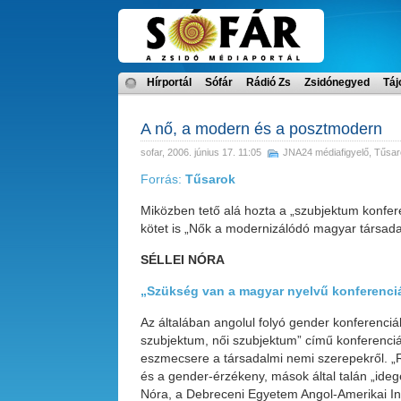
Hírportál
Sófár
Rádió Zs
Zsidónegyed
Táj
A nő, a modern és a posztmodern
sofar
, 2006. június 17. 11:05
JNA24 médiafigyelő
,
Tűsar
Forrás:
Tűsarok
Miközben tető alá hozta a „szubjektum konfer
kötet is „Nők a modernizálódó magyar társada
SÉLLEI NÓRA
„Szükség van a magyar nyelvű konferenci
Az általában angolul folyó gender konferenciá
szubjektum, női szubjektum” című konferencián
eszmecsere a társadalmi nemi szerepekről. „
és a gender-érzékeny, mások által talán „ide
Nóra, a Debreceni Egyetem Angol-Amerikai In