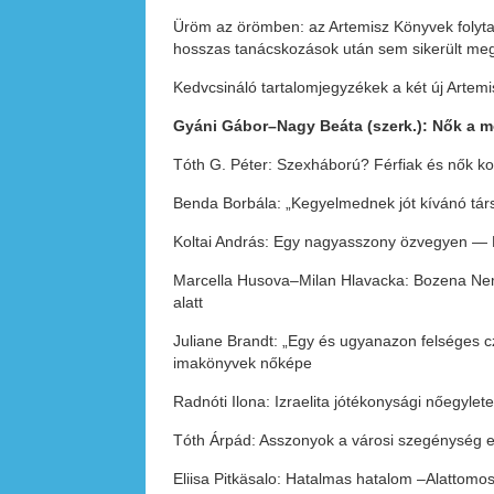
Üröm az örömben: az Artemisz Könyvek folytatá
hosszas tanácskozások után sem sikerült megál
Kedvcsináló tartalomjegyzékek a két új Artemi
Gyáni Gábor–Nagy Beáta (szerk.): Nők a 
Tóth G. Péter: Szexháború? Férfiak és nők k
Benda Borbála: „Kegyelmednek jót kívánó tá
Koltai András: Egy nagyasszony özvegyen — 
Marcella Husova–Milan Hlavacka: Bozena Nemc
alatt
Juliane Brandt: „Egy és ugyanazon felséges 
imakönyvek nőképe
Radnóti Ilona: Izraelita jótékonysági nőegyl
Tóth Árpád: Asszonyok a városi szegénység el
Eliisa Pitkäsalo: Hatalmas hatalom –Alattom