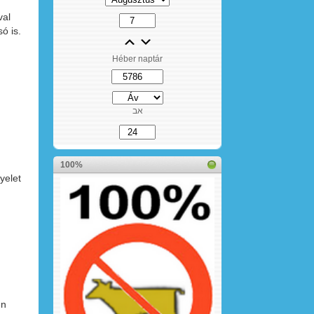
val
ó is.
Héber naptár
אב
100%
yelet
en