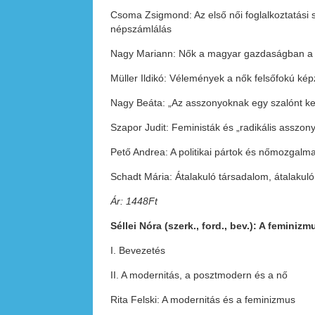
Csoma Zsigmond: Az első női foglalkoztatási 
népszámlálás
Nagy Mariann: Nők a magyar gazdaságban a
Müller Ildikó: Vélemények a nők felsőfokú ké
Nagy Beáta: „Az asszonyoknak egy szalónt ke
Szapor Judit: Feministák és „radikális asszo
Pető Andrea: A politikai pártok és nőmozga
Schadt Mária: Átalakuló társadalom, átalakul
Ár: 1448Ft
Séllei Nóra (szerk., ford., bev.): A femini
I. Bevezetés
II. A modernitás, a posztmodern és a nő
Rita Felski: A modernitás és a feminizmus