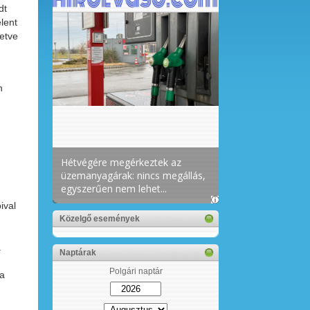
dt
lent
etve
n
ival
Közelgő események
a
Naptárak
Polgári naptár
 a