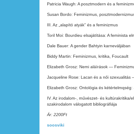
Patricia Waugh: A posztmodern és a feminizm
Susan Bordo: Feminizmus, posztmodernizmus
III. Az „alapító atyák” és a feminizmus
Toril Moi: Bourdieu elsajátítása: A feminista e
Dale Bauer: A gender Bahtyin karneváljában
Biddy Martin: Feminizmus, kritika, Foucault
Elizabeth Grosz: Nemi aláírások — Feminizmu
Jacqueline Rose: Lacan és a női szexualitás 
Elizabeth Grosz: Ontológia és kétértelmqség:
IV. Az irodalom-, művészet- és kultúrakritika
szakirodalom válogatott bibliográfiája
Ár: 2200Ft
soosviki