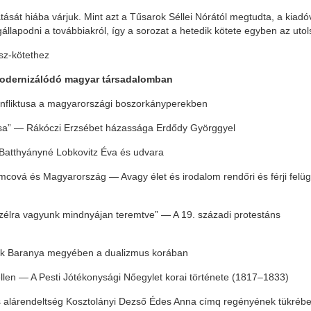
sát hiába várjuk. Mint azt a Tűsarok Séllei Nórától megtudta, a kiadó
lapodni a továbbiakról, így a sorozat a hetedik kötete egyben az utols
sz-kötethez
modernizálódó magyar társadalomban
onfliktusa a magyarországi boszorkányperekben
rsa” — Rákóczi Erzsébet házassága Erdődy Györggyel
Batthyányné Lobkovitz Éva és udvara
ová és Magyarország — Avagy élet és irodalom rendőri és férji felüg
czélra vagyunk mindnyájan teremtve” — A 19. századi protestáns
etek Baranya megyében a dualizmus korában
len — A Pesti Jótékonysági Nőegylet korai története (1817–1833)
os alárendeltség Kosztolányi Dezső Édes Anna címq regényének tükréb