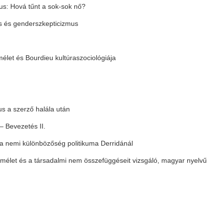
us: Hová tűnt a sok-sok nő?
 és genderszkepticizmus
lmélet és Bourdieu kultúraszociológiája
s a szerző halála után
— Bevezetés II.
 a nemi különbözőség politikuma Derridánál
/elmélet és a társadalmi nem összefüggéseit vizsgáló, magyar nyelvű