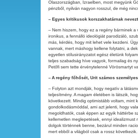
Olaszországban, Izraelben, most megyünk Gö
pénzből, nyilván nagyon rosszul, de még nincs
– Egyes kritikusok korszakhatárnak nevez
– Nem hiszem, hogy ez a regény bárminek a 
ironikus, a fennálló ideológiát parodizáló, szub
más, kérdés, hogy mit lehet vele kezdeni. Úgy
vannak, mert máshogy kellene folytatni, a dek
egyetlen stílusirányzatot egész életünk folya
teljes szabadság híve vagyok, formailag és n
Petőfi sem tette érvénytelenné Vörösmartyt v
– A regény főhősét, Urit számos személyes 
– Folyton azt mondják, hogy negatív a látásmó
teljesítmény. A magam életében is látszik, h
következett. Mindig optimistább voltam, mint 
gondolkodásmóddal, ami azt jelenti, hogy valak
megoldhatók, csak éppen az egyik háttérbe szor
kellemetlen meglepetések, ennyi idealizmust 
dolgok történnek benne, bezárul minden racion
mert ebből a világból csak a rossz következik