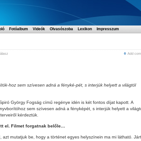
oló
Fotóalbum
Videók
Olvasószoba
Lexikon
Impresszum
Válasz
Add com
tók-hoz sem szívesen adná a fényké-pét, s interjúk helyett a világtól
piró György Fogság című regénye idén is két fontos díjat kapott. A
nyvborítóhoz sem szívesen adná a fényképét, s interjúk helyett a világt
 terveiről kérdeztük.
t el. Filmet forgatnak belőle…
azt mutatjuk be, hogy a történet egyes helyszínein ma mi látható. Jár