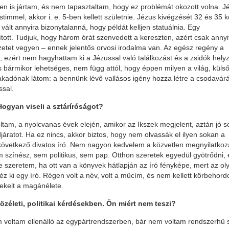
en is jártam, és nem tapasztaltam, hogy ez problémát okozott volna. J
timmel, akkor i. e. 5-ben kellett születnie. Jézus kivégzését 32 és 35 
 vált annyira bizonytalanná, hogy példát kelljen statuálnia. Egy
t. Tudjuk, hogy három órát szenvedett a kereszten, azért csak annyi
zetet vegyen – ennek jelentős orvosi irodalma van. Az egész regény a
l, ezért nem hagyhattam ki a Jézussal való találkozást és a zsidók helyz
bármikor lehetséges, nem függ attól, hogy éppen milyen a világ, küls
 fakadónak látom: a bennünk lévő vallásos igény hozza létre a csodavárá
ssal.
Hogyan viseli a sztáríróságot?
tam, a nyolcvanas évek elején, amikor az Ikszek megjelent, aztán jó s
ratot. Ha ez nincs, akkor biztos, hogy nem olvassák el ilyen sokan a
 a következő divatos író. Nem nagyon kedvelem a közvetlen megnyilatkoz
m színész, sem politikus, sem pap. Otthon szeretek egyedül gyötrődni, 
e szeretem, ha ott van a könyvek hátlapján az író fényképe, mert az ol
 ki egy író. Régen volt a név, volt a műcím, és nem kellett körbehord
dekelt a magánélete.
 közéleti, politikai kérdésekben. Ön miért nem teszi?
m voltam ellenálló az egypártrendszerben, bár nem voltam rendszerhű