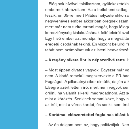
– Elég sok hívővel találkoztam, gyülekezetekb
embernek ábrázoltam. Ha a betlehemi csillag s
teszik, én 35-re, mert Pilátus helyzete ekkorra
negyvenéves ember akkoriban öregnek számítot
mert már nem tudta tartani magát, hogy léleg
kereszténység kialakulásának feltételeiről szó
Egy hívő ember azt mondja, hogy a megváltás 
eredetű csodának tekinti. Én viszont belülről
tehát nem számolhatunk az isteni beavatkozá
– A regény sikere önt is népszerűvé tette. 
– Most éppen divatos vagyok. Egyszer már vol
nem. A kiadó remekül megszervezte a PR-hadjá
Fogságot. A pillanatnyi siker elmúlik, és jön
Elvégre azért lettem író, mert nem vagyok se
örülni, ha valamit sikerül megragadnom. Azt s
mint a körözés. Senkinek semmi köze, hogy néz
az írót, mint a véres kardot, és senkit sem ér
– Kortársai előszeretettel foglalnak állást
– Az én dolgom nem az, hogy politizáljak. Ne