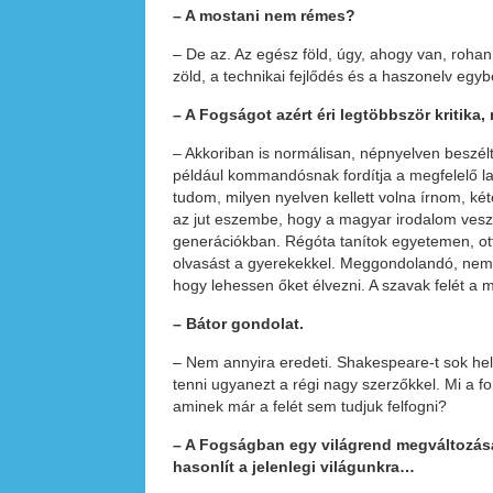
– A mostani nem rémes?
– De az. Az egész föld, úgy, ahogy van, rohan
zöld, a technikai fejlődés és a haszonelv egyb
– A Fogságot azért éri legtöbbször kritika
– Akkoriban is normálisan, népnyelven beszélt
például kommandósnak fordítja a megfelelő la
tudom, milyen nyelven kellett volna írnom, k
az jut eszembe, hogy a magyar irodalom vesz
generációkban. Régóta tanítok egyetemen, ott 
olvasást a gyerekekkel. Meggondolandó, nem 
hogy lehessen őket élvezni. A szavak felét a 
– Bátor gondolat.
– Nem annyira eredeti. Shakespeare-t sok hel
tenni ugyanezt a régi nagy szerzőkkel. Mi a f
aminek már a felét sem tudjuk felfogni?
– A Fogságban egy világrend megváltozásá
hasonlít a jelenlegi világunkra…