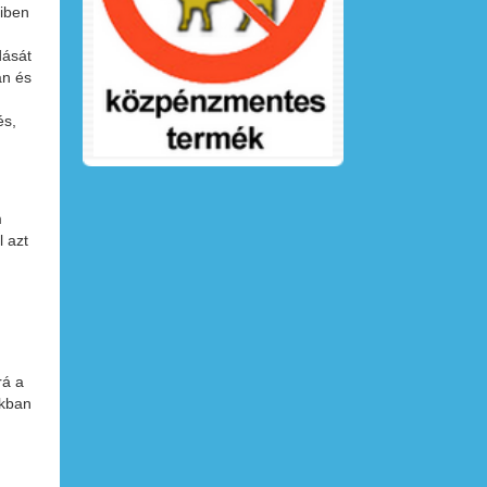
eiben
dását
an és
és,
m
l azt
rá a
okban