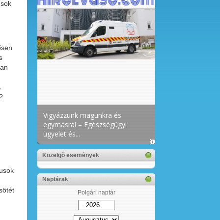
 sok
ősen
s
ban
?
Közelgő események
tusok
Naptárak
sötét
Polgári naptár