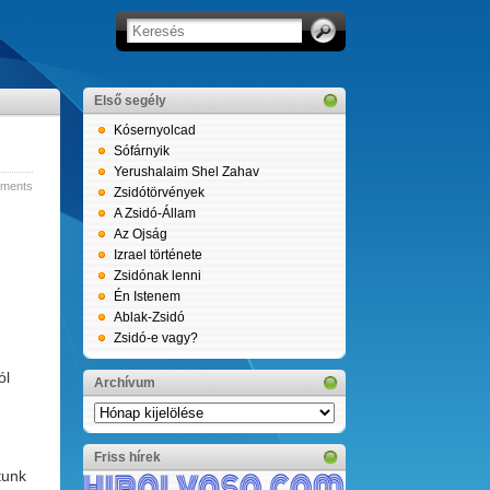
Első segély
Kósernyolcad
Sófárnyik
Yerushalaim Shel Zahav
ments
Zsidótörvények
A Zsidó-Állam
Az Ojság
Izrael története
Zsidónak lenni
Én Istenem
Ablak-Zsidó
Zsidó-e vagy?
ól
Archívum
Archívum
Friss hírek
tunk