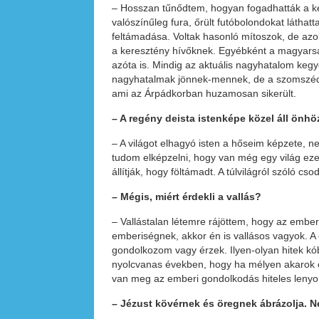
– Hosszan tűnődtem, hogyan fogadhatták a ker
valószínűleg fura, őrült futóbolondokat láthatt
feltámadása. Voltak hasonló mítoszok, de azok
a keresztény hívőknek. Egyébként a magyarsá
azóta is. Mindig az aktuális nagyhatalom kegy
nagyhatalmak jönnek-mennek, de a szomszédo
ami az Árpádkorban huzamosan sikerült.
– A regény deista istenképe közel áll önhö
– A világot elhagyó isten a hőseim képzete, 
tudom elképzelni, hogy van még egy világ ezen 
állítják, hogy föltámadt. A túlvilágról szóló c
– Mégis, miért érdekli a vallás?
– Vallástalan létemre rájöttem, hogy az embe
emberiségnek, akkor én is vallásos vagyok. 
gondolkozom vagy érzek. Ilyen-olyan hitek k
nyolcvanas években, hogy ha mélyen akarok e
van meg az emberi gondolkodás hiteles leny
– Jézust kövérnek és öregnek ábrázolja. 