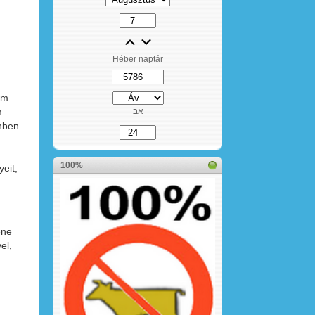
Héber naptár
om
m
אב
önben
100%
eit,
ene
el,