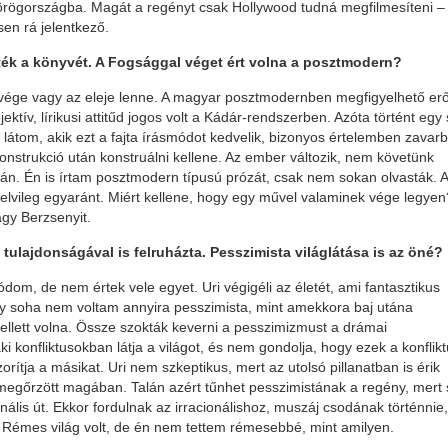
rögországba. Magát a regényt csak Hollywood tudná megfilmesíteni –
en rá jelentkező.
ték a könyvét. A Fogsággal véget ért volna a posztmodern?
vége vagy az eleje lenne. A magyar posztmodernben megfigyelhető er
jektív, lírikusi attitűd jogos volt a Kádár-rendszerben. Azóta történt egy 
 látom, akik ezt a fajta írásmódot kedvelik, bizonyos értelemben zavar
onstrukció után konstruálni kellene. Az ember változik, nem követünk
mán. Én is írtam posztmodern típusú prózát, csak nem sokan olvasták. A
yelvileg egyaránt. Miért kellene, hogy egy művel valaminek vége legyen
agy Berzsenyit.
tulajdonságával is felruházta. Pesszimista világlátása is az öné?
dom, de nem értek vele egyet. Uri végigéli az életét, ami fantasztikus
ogy soha nem voltam annyira pesszimista, mint amekkora baj utána
kellett volna. Össze szokták keverni a pesszimizmust a drámai
i konfliktusokban látja a világot, és nem gondolja, hogy ezek a konflik
ítja a másikat. Uri nem szkeptikus, mert az utolsó pillanatban is érik
megőrzött magában. Talán azért tűnhet pesszimistának a regény, mert 
ális út. Ekkor fordulnak az irracionálishoz, muszáj csodának történnie,
. Rémes világ volt, de én nem tettem rémesebbé, mint amilyen.