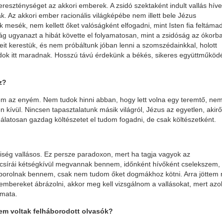
eszténységet az akkori emberek. A zsidó szektaként indult vallás hív
ak. Az akkori ember racionális világképébe nem illett bele Jézus
 mesék, nem kellett őket valóságként elfogadni, mint Isten fia feltáma
g ugyanazt a hibát követte el folyamatosan, mint a zsidóság az ókorb
eit kerestük, és nem próbáltunk jóban lenni a szomszédainkkal, holott
k itt maradnak. Hosszú távú érdekünk a békés, sikeres együttműköd
z?
nem az enyém. Nem tudok hinni abban, hogy lett volna egy teremtő, ne
kívül. Nincsen tapasztalatunk másik világról, Jézus az egyetlen, akirő
sodálatosan gazdag költészetet el tudom fogadni, de csak költészetként.
riség vallásos. Ez persze paradoxon, mert ha tagja vagyok az
A csírái kétségkívül megvannak bennem, időnként hívőként cselekszem,
óborolnak bennem, csak nem tudom őket dogmákhoz kötni. Arra jöttem 
mbereket ábrázolni, akkor meg kell vizsgálnom a vallásokat, mert az
omata.
Nem voltak felháborodott olvasók?