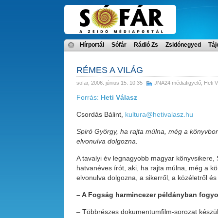
Hírportál
Sófár
Rádió Zs
Zsidónegyed
Táj
RÉMES A VILÁG
sofar
, 2006. június 15. 10:35
JNA24 médiafigyelő
,
Heti 
Forrás:
Heti Válasz
Csordás Bálint,
kultura@hetivalasz.hu
Spiró György, ha rajta múlna, még a könyvborí
elvonulva dolgozna.
A tavalyi év legnagyobb magyar könyvsikere, S
hatvanéves írót, aki, ha rajta múlna, még a kö
elvonulva dolgozna, a sikerről, a közéletről és
– A Fogság harmincezer példányban fogyot
– Többrészes dokumentumfilm-sorozat készül, 