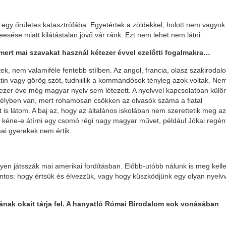
 egy őrületes katasztrófába. Egyetértek a zöldekkel, holott nem vagyok
eesése miatt kilátástalan jövő vár ránk. Ezt nem lehet nem látni.
, mert mai szavakat használ kétezer évvel ezelőtti fogalmakra…
ek, nem valamiféle fentebb stílben. Az angol, francia, olasz szakirodal
tin vagy görög szót, tudniillik a kommandósok tényleg azok voltak. Ne
étezer éve még magyar nyelv sem létezett. A nyelvvel kapcsolatban kül
élyben van, mert rohamosan csökken az olvasók száma a fiatal
is látom. A baj az, hogy az általános iskolában nem szerettetik meg az
kéne-e átírni egy csomó régi nagy magyar művet, például Jókai regény
mai gyerekek nem értik.
yen játsszák mai amerikai fordításban. Előbb-utóbb nálunk is meg kell
ontos: hogy értsük és élvezzük, vagy hogy küszködjünk egy olyan nyelvv
nak okait tárja fel. A hanyatló Római Birodalom sok vonásában