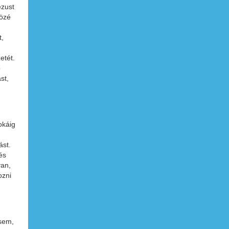
ézust
közé
t,
etét.
ő
st,
okáig
ást.
és
yan,
ozni
 sem,