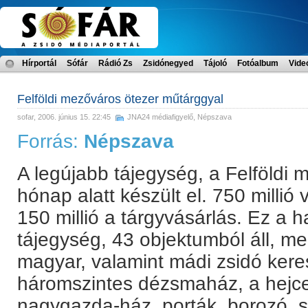
Hírportál
Sófár
Rádió Zs
Zsidónegyed
Tájoló
Fotóalbum
Vide
Felföldi mezőváros ötezer műtárggyal
sofar
, 2006. június 15. 22:45
JNA24 médiafigyelő
,
Népszava
Forrás:
Népszava
A legújabb tájegység, a Felföldi 
hónap alatt készült el. 750 millió 
150 millió a tárgyvásárlás. Ez a 
tájegység, 43 objektumból áll, meg
magyar, valamint mádi zsidó kere
háromszintes dézsmaház, a hejce
nagygazda-ház, porták, borozó, 