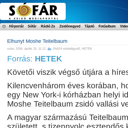
Hírportál
Sófár
Rádió Zs
Zsidónegyed
Tájoló
Fotóalbum
Vide
Elhunyt Moshe Teitelbaum
sofar
, 2006. április 25. 11:12
JNA24 médiafigyelő
,
HETEK
Forrás:
HETEK
Követői viszik végső útjára a híre
Kilencvenhárom éves korában, ho
egy New York-i kórházban helyi id
Moshe Teitelbaum zsidó vallási ve
A magyar származású Teitelbau
született, s tizennyolc esztendő