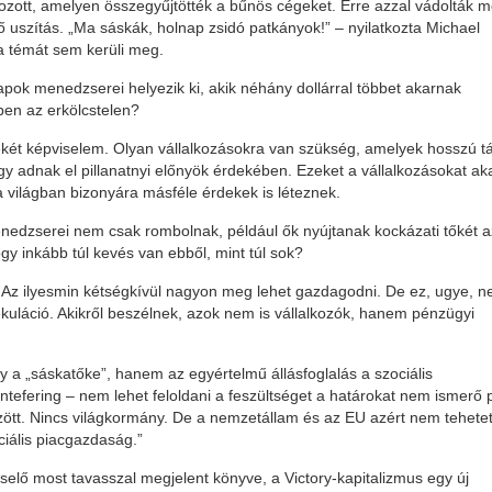
tkozott, amelyen összegyűjtötték a bűnös cégeket. Erre azzal vádolták m
uszítás. „Ma sáskák, holnap zsidó patkányok!” – nyilatkozta Michael
 a témát sem kerüli meg.
lapok menedzserei helyezik ki, akik néhány dollárral többet akarnak
ben az erkölcstelen?
két képviselem. Olyan vállalkozásokra van szükség, amelyek hosszú t
y adnak el pillanatnyi előnyök érdekében. Ezeket a vállalkozásokat a
világban bizonyára másféle érdekek is léteznek.
enedzserei nem csak rombolnak, például ők nyújtanak kockázati tőkét a
y inkább túl kevés van ebből, mint túl sok?
ki. Az ilyesmin kétségkívül nagyon meg lehet gazdagodni. De ez, ugye, 
kuláció. Akikről beszélnek, azok nem is vállalkozók, hanem pénzügyi
 a „sáskatőke”, hanem az egyértelmű állásfoglalás a szociális
tefering – nem lehet feloldani a feszültséget a határokat nem ismerő 
ött. Nincs világkormány. De a nemzetállam és az EU azért nem tehete
ciális piacgazdaság.”
lő most tavasszal megjelent könyve, a Victory-kapitalizmus egy új