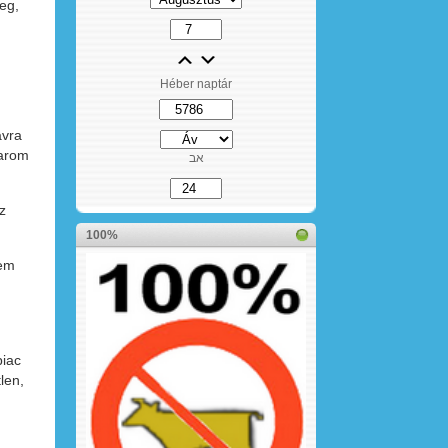
eg,
Héber naptár
ávra
karom
אב
z
100%
nem
piac
tlen,