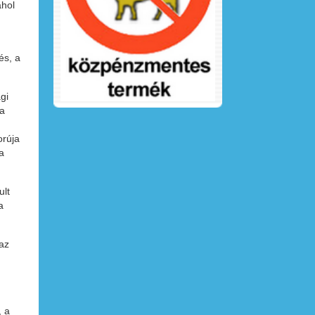
ahol
és, a
gi
ra
orúja
a
ult
a
az
, a