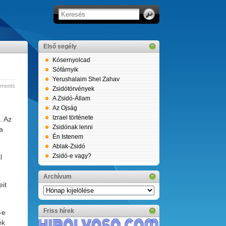
Első segély
Kósernyolcad
Sófárnyik
Yerushalaim Shel Zahav
ments
Zsidótörvények
A Zsidó-Állam
Az Ojság
Izrael története
. Az
Zsidónak lenni
a
Én Istenem
Ablak-Zsidó
Zsidó-e vagy?
l
Archívum
eit
Archívum
Friss hírek
-e
ek