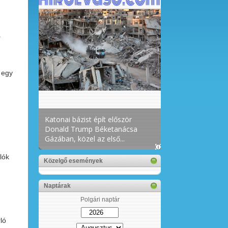
.
 egy
lók
Közelgő események
Naptárak
Polgári naptár
ló