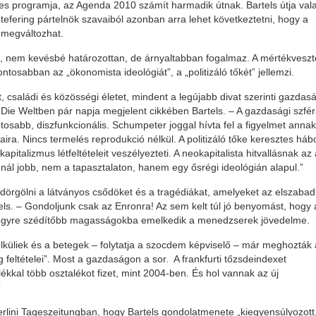
yes programja, az Agenda 2010 számít harmadik útnak. Bartels útja val
efering pártelnök szavaiból azonban arra lehet következtetni, hogy a
 megváltozhat.
, nem kevésbé határozottan, de árnyaltabban fogalmaz. A mértékveszt
ontosabban az „ökonomista ideológiát”, a „politizáló tőkét” jellemzi.
 családi és közösségi életet, mindent a legújabb divat szerinti gazdasá
a Die Weltben pár napja megjelent cikkében Bartels. – A gazdasági szfé
osabb, diszfunkcionális. Schumpeter joggal hívta fel a figyelmet annak
aira. Nincs termelés reprodukció nélkül. A politizáló tőke keresztes háb
pitalizmus létfeltételeit veszélyezteti. A neokapitalista hitvallásnak az 
nnál jobb, nem a tapasztalaton, hanem egy ősrégi ideológián alapul.”
 dörgölni a látványos csődöket és a tragédiákat, amelyeket az elszabad
rtels. – Gondoljunk csak az Enronra! Az sem kelt túl jó benyomást, hogy 
 egyre szédítőbb magasságokba emelkedik a menedzserek jövedelme.
küliek és a betegek – folytatja a szocdem képviselő – már meghozták 
 feltételei”. Most a gazdaságon a sor. A frankfurti tőzsdeindexet
kkal több osztalékot fizet, mint 2004-ben. És hol vannak az új
?
berlini Tageszeitungban, hogy Bartels gondolatmenete „kiegyensúlyozott