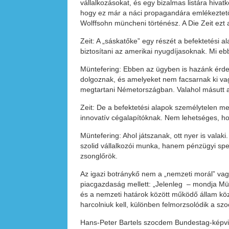
vállalkozásokat, és egy bizalmas listára hiva
hogy ez már a náci propagandára emlékeztető 
Wolffsohn müncheni történész. A Die Zeit ezt
Zeit: A „sáskatőke” egy részét a befektetési a
biztosítani az amerikai nyugdíjasoknak. Mi eb
Müntefering: Ebben az ügyben is hazánk érde
dolgoznak, és amelyeket nem facsarnak ki vag
megtartani Németországban. Valahol másutt a 
Zeit: De a befektetési alapok személytelen m
innovatív cégalapítóknak. Nem lehetséges, hog
Müntefering: Ahol játszanak, ott nyer is vala
szolid vállalkozói munka, hanem pénzügyi spe
zsonglőrök.
Az igazi botránykő nem a „nemzeti morál” vagy
piacgazdaság mellett: „Jelenleg – mondja Mün
és a nemzeti határok között működő állam köz
harcolniuk kell, különben felmorzsolódik a szo
Hans-Peter Bartels szocdem Bundestag-képvise