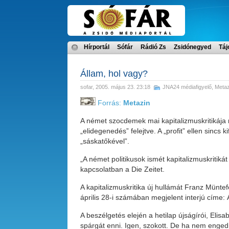
Hírportál
Sófár
Rádió Zs
Zsidónegyed
Táj
Állam, hol vagy?
sofar
, 2005. május 23. 23:18
JNA24 médiafigyelő
,
Metaz
Forrás:
Metazin
A német szocdemek mai kapitalizmuskritikája n
„elidegenedés” felejtve. A „profit” ellen sin
„sáskatőkével”.
„A német politikusok ismét kapitalizmuskritik
kapcsolatban a Die Zeitet.
A kapitalizmuskritika új hullámát Franz Müntef
április 28-i számában megjelent interjú címe: 
A beszélgetés elején a hetilap újságírói, Elis
spárgát enni. Igen, szokott. De ha nem enge