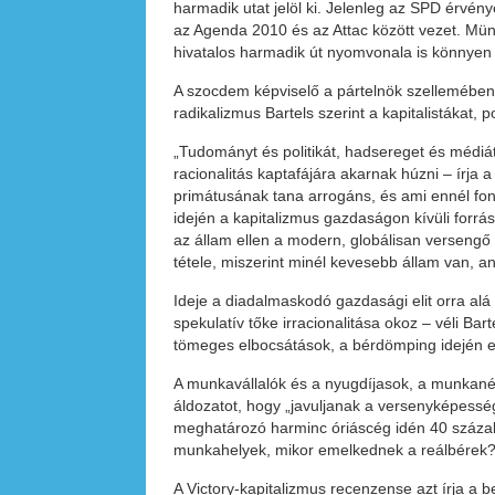
harmadik utat jelöl ki. Jelenleg az SPD érvén
az Agenda 2010 és az Attac között vezet. Münt
hivatalos harmadik út nyomvonala is könnyen
A szocdem képviselő a pártelnök szellemében
radikalizmus Bartels szerint a kapitalistákat, p
„Tudományt és politikát, hadsereget és médiát,
racionalitás kaptafájára akarnak húzni – írja 
primátusának tana arrogáns, és ami ennél font
idején a kapitalizmus gazdaságon kívüli forrás
az állam ellen a modern, globálisan versengő ka
tétele, miszerint minél kevesebb állam van, a
Ideje a diadalmaskodó gazdasági elit orra alá
spekulatív tőke irracionalitása okoz – véli Ba
tömeges elbocsátások, a bérdömping idején
A munkavállalók és a nyugdíjasok, a munkanél
áldozatot, hogy „javuljanak a versenyképesség
meghatározó harminc óriáscég idén 40 százalé
munkahelyek, mikor emelkednek a reálbérek
A Victory-kapitalizmus recenzense azt írja a 