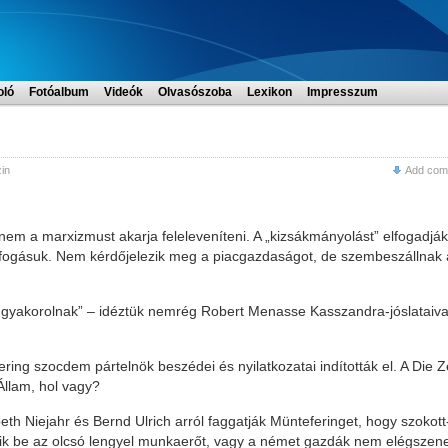
oló
Fotóalbum
Videók
Olvasószoba
Lexikon
Impresszum
in
Add com
em a marxizmust akarja feleleveníteni. A „kizsákmányolást” elfogadják
cs kifogásuk. Nem kérdőjelezik meg a piacgazdaságot, de szembeszállnak 
át gyakorolnak” – idéztük nemrég Robert Menasse Kasszandra-jóslataiva
ering szocdem pártelnök beszédei és nyilatkozatai indították el. A Die Z
Állam, hol vagy?
abeth Niejahr és Bernd Ulrich arról faggatják Münteferinget, hogy szokott
dik be az olcsó lengyel munkaerőt, vagy a német gazdák nem elégszen