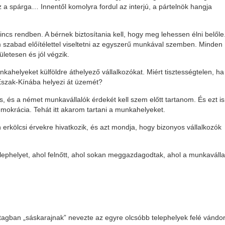
a spárga… Innentől komolyra fordul az interjú, a pártelnök hangja
incs rendben. A bérnek biztosítania kell, hogy meg lehessen élni belőle
 szabad előítélettel viseltetni az egyszerű munkával szemben. Minden
etesen és jól végzik.
nkahelyeket külföldre áthelyező vállalkozókat. Miért tisztességtelen, ha
Észak-Kínába helyezi át üzemét?
, és a német munkavállalók érdekét kell szem előtt tartanom. És ezt is
okrácia. Tehát itt akarom tartani a munkahelyeket.
 erkölcsi érvekre hivatkozik, és azt mondja, hogy bizonyos vállalkozók
elephelyet, ahol felnőtt, ahol sokan meggazdagodtak, ahol a munkaválla
tagban „sáskarajnak” nevezte az egyre olcsóbb telephelyek felé vándor