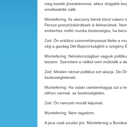
meg kisebb jövedelemmel, akkor drágább lesz 
emelkedetté válik.
Müntefering: Az alacsony bérek körül valami n
Persze presztízskérdések is felmerülnek. Nem
emberhez méltó munka tisztességes, ha becsül
Zeit: Ön erkölcsi szemrehányással illette a mu
cég a gazdag Dél-Bajorországból a szegény 
Müntefering: Németországban vagyok politikus
teszem. Szerintem e nélkül nem működik a dem
Zeit: Minden német politikus ezt akarja. De Ön
tisztességtelenek.
Müntefering: Ha valaki cserbenhagyja azt a t
otthon vannak, az tisztességtelen.
Zeit: Ön nemzeti morált képvisel.
Müntefering: Nem tagadom.
A java csak ezután jön. Müntefering a Bundes