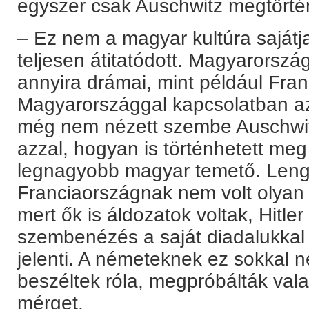
egyszer csak Auschwitz megtörté
– Ez nem a magyar kultúra sajátj
teljesen átitatódott. Magyarorsz
annyira drámai, mint például Fra
Magyarországgal kapcsolatban a
még nem nézett szembe Auschwit
azzal, hogyan is történhetett meg
legnagyobb magyar temető. Leng
Franciaországnak nem volt olya
mert ők is áldozatok voltak, Hitler
szembenézés a saját diadalukkal
jelenti. A németeknek ez sokkal n
beszéltek róla, megpróbálták val
mérget.