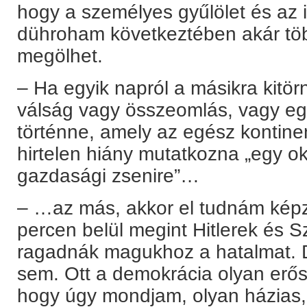
hogy a személyes gyűlölet és az 
dühroham következtében akár töb
megölhet.
– Ha egyik napról a másikra kitör
válság vagy összeomlás, vagy egy
történne, amely az egész kontine
hirtelen hiány mutatkozna „egy o
gazdasági zsenire”…
– …az más, akkor el tudnám képz
percen belül megint Hitlerek és S
ragadnák magukhoz a hatalmat. 
sem. Ott a demokrácia olyan erős
hogy úgy mondjam, olyan házias