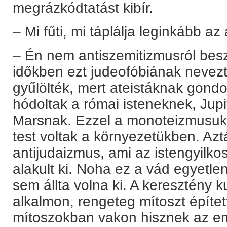
megrázkódtatást kibír.
– Mi fűti, mi táplálja leginkább a
– Én nem antiszemitizmusról bes
időkben ezt judeofóbiának nevezt
gyűlölték, mert ateistáknak gondo
hódoltak a római isteneknek, Jup
Marsnak. Ezzel a monoteizmusukka
test voltak a környezetükben. Azt
antijudaizmus, ami az istengyilko
alakult ki. Noha ez a vád egyetlen
sem állta volna ki. A keresztény 
alkalmon, rengeteg mítoszt építet
mítoszokban vakon hisznek az em