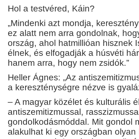
Hol a testvéred, Káin?
„Mindenki azt mondja, keresztén
ez alatt nem arra gondolnak, ho
ország, ahol hatmillióan hisznek I
élnek, és elfogadják a húsvéti h
hanem arra, hogy nem zsidók.”
Heller Ágnes: „Az antiszemitizmu
a kereszténységre nézve is gyaláz
– A magyar közélet és kulturális é
antiszemitizmussal, rasszizmussal
gondolkodásmóddal. Mit gondol m
alakulhat ki egy országban olyan