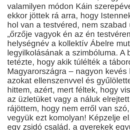
valamilyen módon Káin szerepéve
ekkor jöttek rá arra, hogy Istenn
hol van a testvéred, nem szabad 
„őrzője vagyok én az én testvére
helységnév a kollektív Ábelre muta
legyilkolásának a szimbóluma. A 
tetézte, hogy akik túlélték a tábo
Magyarországra – nagyon kevés kiv
azokat ellenszenvvel és gyűlölett
hittem, azért, mert féltek, hogy v
az üzletüket vagy a náluk elrejte
rájöttem, hogy nem erről van szó
vegyük ezt komolyan! Képzelje el, 
egy zsidó család, a gyerekek együ