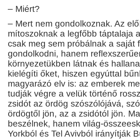
– Miért?
– Mert nem gondolkoznak. Az előí
mítoszoknak a legfőbb táptalaja
csak meg sem próbálnak a saját 
gondolkodni, hanem reflexszerűen
környezetükben látnak és hallanak
kielégíti őket, hiszen egyúttal bű
magyarázó elv is: az emberek m
tudják végre a velük történő rossz
zsidót az ördög szószólójává, sz
ördögtől jön, az a zsidótól jön. 
beszélnek, hanem világ-összeesk
Yorkból és Tel Avivból irányítják 