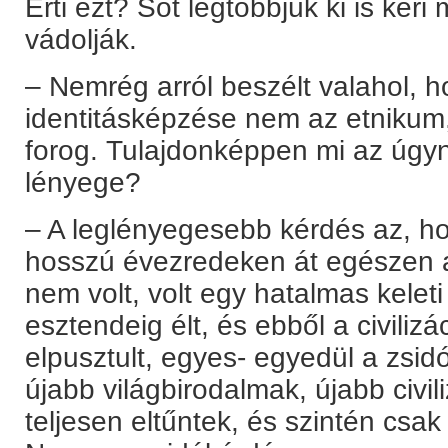
Érti ezt? Sőt legtöbbjük ki is kér
vádolják.
– Nemrég arról beszélt valahol, 
identitásképzése nem az etnikum
forog. Tulajdonképpen mi az úgy
lényege?
– A leglényegesebb kérdés az, ho
hosszú évezredeken át egészen a 
nem volt, volt egy hatalmas keleti 
esztendeig élt, és ebből a civiliz
elpusztult, egyes- egyedül a zsid
újabb világbirodalmak, újabb civi
teljesen eltűntek, és szintén csa