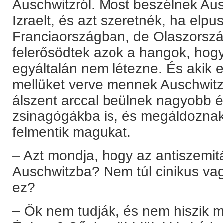
Auschwitzról. Most beszélnek Ausc
Izraelt, és azt szeretnék, ha elp
Franciaországban, de Olaszorszá
felerősödtek azok a hangok, hogy 
egyáltalán nem létezne. És akik 
mellüket verve mennek Auschwitz
álszent arccal beülnek nagyobb é
zsinagógákba is, és megáldoznak
felmentik magukat.
– Azt mondja, hogy az antiszemi
Auschwitzba? Nem túl cinikus vag
ez?
– Ők nem tudják, és nem hiszik m