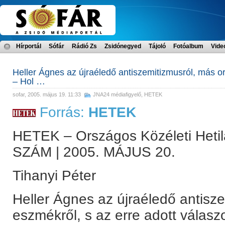
Hírportál
Sófár
Rádió Zs
Zsidónegyed
Tájoló
Fotóalbum
Vide
Heller Ágnes az újraéledő antiszemitizmusról, más or
– Hol …
sofar
, 2005. május 19. 11:33
JNA24 médiafigyelő
,
HETEK
Forrás:
HETEK
HETEK – Országos Közéleti Heti
SZÁM | 2005. MÁJUS 20.
Tihanyi Péter
Heller Ágnes az újraéledő antisz
eszmékről, s az erre adott válasz