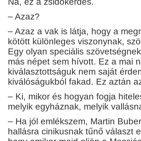
Na, ez a zsidókérdés.
– Azaz?
– Azaz a vak is látja, hogy a me
kötött különleges viszonynak, s
Egy olyan speciális szövetségnek
más népet sem hívott. Ez a mai na
kiválasztottságuk nem saját érde
kiválóságukból fakad. Ez aztán az
– Ki, mikor és hogyan fogja hitele
melyik egyháznak, melyik vallásn
– Ha jól emlékszem, Martin Bube
hallásra cinikusnak tűnő választ 