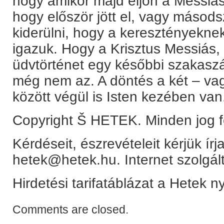
hogy amikor majd eljön a Messiás
hogy először jött el, vagy másods
kiderülni, hogy a keresztényekne
igazuk. Hogy a Krisztus Messiás,
üdvtörténet egy későbbi szakasz
még nem az. A döntés a két – vag
között végül is Isten kezében van
Copyright Š HETEK. Minden jog f
Kérdéseit, észrevételeit kérjük ír
hetek@hetek.hu. Internet szolgál
Hirdetési tarifatáblázat a Hetek 
Comments are closed.