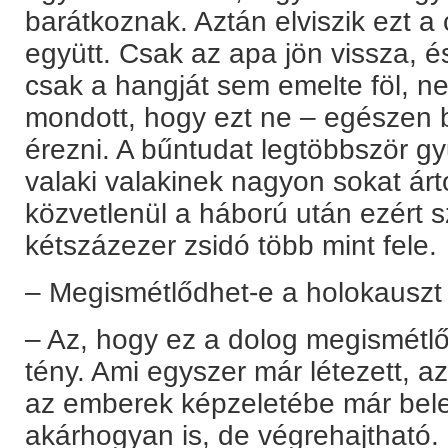
barátkoznak. Aztán elviszik ezt a
együtt. Csak az apa jön vissza, 
csak a hangját sem emelte föl, ne
mondott, hogy ezt ne – egészen b
érezni. A bűntudat legtöbbször gy
valaki valakinek nagyon sokat árt
közvetlenül a háború után ezért 
kétszázezer zsidó több mint fele.
– Megismétlődhet-e a holokauszt
– Az, hogy ez a dolog megismétl
tény. Ami egyszer már létezett, 
az emberek képzeletébe már bele
akárhogyan is, de végrehajtható. 