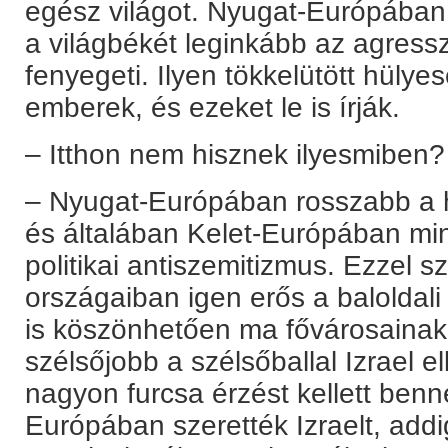
egész világot. Nyugat-Európában p
a világbékét leginkább az agressz
fenyegeti. Ilyen tökkelütött hüly
emberek, és ezeket le is írják.
– Itthon nem hisznek ilyesmiben?
– Nyugat-Európában rosszabb a 
és általában Kelet-Európában mind
politikai antiszemitizmus. Ezzel
országaiban igen erős a baloldali
is köszönhetően ma fővárosainak 
szélsőjobb a szélsőballal Izrael e
nagyon furcsa érzést kellett ben
Európában szerették Izraelt, add