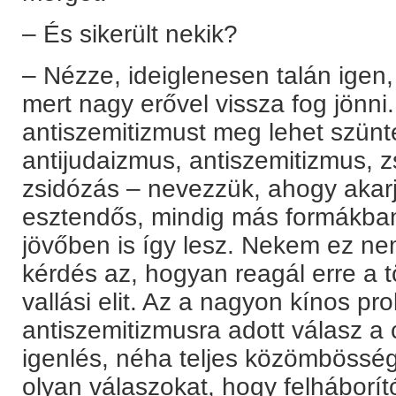
– És sikerült nekik?
– Nézze, ideiglenesen talán igen
mert nagy erővel vissza fog jönni.
antiszemitizmust meg lehet szünte
antijudaizmus, antiszemitizmus, 
zsidózás – nevezzük, ahogy akar
esztendős, mindig más formákban
jövőben is így lesz. Nekem ez n
kérdés az, hogyan reagál erre a tö
vallási elit. Az a nagyon kínos p
antiszemitizmusra adott válasz a
igenlés, néha teljes közömbösség
olyan válaszokat, hogy felháborít