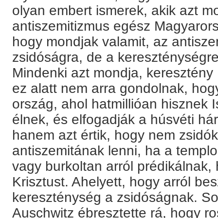
olyan embert ismerek, akik azt m
antiszemitizmus egész Magyaror
hogy mondjak valamit, az antisz
zsidóságra, de a kereszténységre
Mindenki azt mondja, keresztény
ez alatt nem arra gondolnak, ho
ország, ahol hatmillióan hisznek I
élnek, és elfogadják a húsvéti h
hanem azt értik, hogy nem zsidó
antiszemitának lenni, ha a templ
vagy burkoltan arról prédikálnak,
Krisztust. Ahelyett, hogy arról b
kereszténység a zsidóságnak. So
Auschwitz ébresztette rá, hogy ros