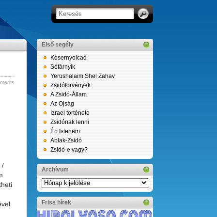
Első segély
Kósernyolcad
Sófárnyik
Yerushalaim Shel Zahav
ments
Zsidótörvények
A Zsidó-Állam
Az Ojság
Izrael története
Zsidónak lenni
Én Istenem
Ablak-Zsidó
Zsidó-e vagy?
 /
Archívum
m
Archívum
theti
Friss hírek
ével