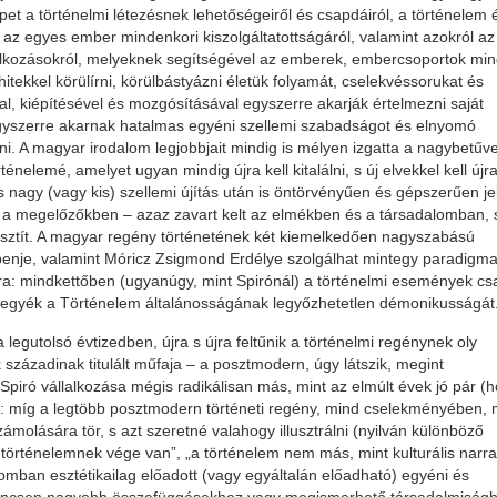
épet a történelmi létezésnek lehetőségeiről és csapdáiról, a történelem 
az egyes ember mindenkori kiszolgáltatottságáról, valamint azokról az
lkozásokról, melyeknek segítségével az emberek, embercsoportok min
tekkel körülírni, körülbástyázni életük folyamát, cselekvéssorukat és
l, kiépítésével és mozgósításával egyszerre akarják értelmezni saját
egyszerre akarnak hatalmas egyéni szellemi szabadságot és elnyomó
ni. A magyar irodalom legjobbjait mindig is mélyen izgatta a nagybetűve
elemé, amelyet ugyan mindig újra kell kitalálni, s új elvekkel kell újra
agy (vagy kis) szellemi újítás után is öntörvényűen és gépszerűen je
a megelőzőkben – azaz zavart kelt az elmékben és a társadalomban, 
pusztít. A magyar regény történetének két kiemelkedően nagyszabású
enje, valamint Móricz Zsigmond Erdélye szolgálhat mintegy paradigma
ásra: mindkettőben (ugyanúgy, mint Spirónál) a történelmi események cs
á tegyék a Történelem általánosságának legyőzhetetlen démonikusságát
egutolsó évtizedben, újra s újra feltűnik a történelmi regénynek oly
k századinak titulált műfaja – a posztmodern, úgy látszik, megint
Spiró vállalkozása mégis radikálisan más, mint az elmúlt évek jó pár (h
a): míg a legtöbb posztmodern történeti regény, mind cselekményében, 
ámolására tör, s azt szeretné valahogy illusztrálni (nyilván különböző
a történelemnek vége van”, „a történelem nem más, mint kulturális narra
omban esztétikailag előadott (vagy egyáltalán előadható) egyéni és