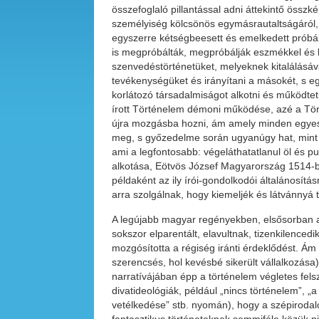
összefoglaló pillantással adni áttekintő összk
személyiség kölcsönös egymásrautaltságáról, 
egyszerre kétségbeesett és emelkedett próbá
is megpróbálták, megpróbálják eszmékkel és hi
szenvedéstörténetüket, melyeknek kitalálásáva
tevékenységüket és irányítani a másokét, s 
korlátozó társadalmiságot alkotni és működtet
írott Történelem démoni működése, azé a Történ
újra mozgásba hozni, ám amely minden egyes n
meg, s győzedelme során ugyanúgy hat, mint 
ami a legfontosabb: végeláthatatlanul öl és 
alkotása, Eötvös József Magyarország 1514-b
példaként az ily írói-gondolkodói általánosít
arra szolgálnak, hogy kiemeljék és látvánny
A legújabb magyar regényekben, elsősorban a l
sokszor elparentált, elavultnak, tizenkilencedi
mozgósította a régiség iránti érdeklődést. Ám 
szerencsés, hol kevésbé sikerült vállalkozás
narratívájában épp a történelem végletes felsz
divatideológiák, például „nincs történelem”, „
vetélkedése” stb. nyomán), hogy a szépirodal