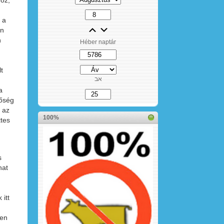
oz,
 a
én
n
Héber naptár
t
אב
a
tőség
 az
100%
ttes
s
hat
 itt
zen