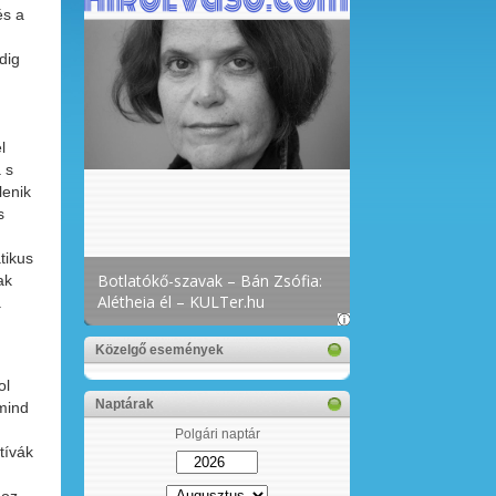
és a
dig
l
 s
lenik
s
tikus
ak
.
Közelgő események
ol
Naptárak
mind
Polgári naptár
tívák