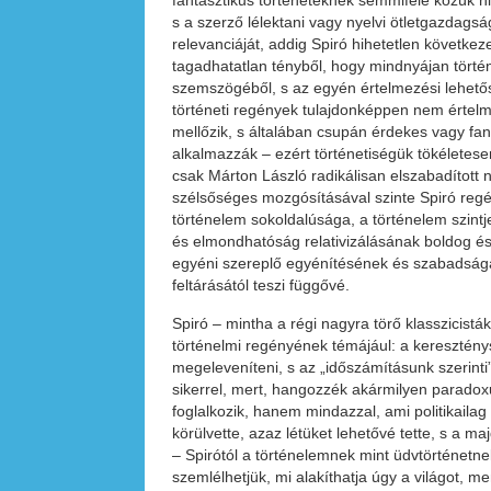
fantasztikus történeteknek semmiféle közük
s a szerző lélektani vagy nyelvi ötletgazdags
relevanciáját, addig Spiró hihetetlen követk
tagadhatatlan tényből, hogy mindnyájan törté
szemszögéből, s az egyén értelmezési lehető
történeti regények tulajdonképpen nem értel
mellőzik, s általában csupán érdekes vagy fa
alkalmazzák – ezért történetiségük tökéletese
csak Márton László radikálisan elszabadított n
szélsőséges mozgósításával szinte Spiró regé
történelem sokoldalúsága, a történelem szin
és elmondhatóság relativizálásának boldog és 
egyéni szereplő egyénítésének és szabadságán
feltárásától teszi függővé.
Spiró – mintha a régi nagyra törő klasszicist
történelmi regényének témájául: a keresztén
megeleveníteni, s az „időszámításunk szerinti”
sikerrel, mert, hangozzék akármilyen paradoxu
foglalkozik, hanem mindazzal, ami politikailag
körülvette, azaz létüket lehetővé tette, s a ma
– Spirótól a történelemnek mint üdvtörténetnek 
szemlélhetjük, mi alakíthatja úgy a világot, 