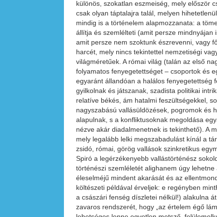
különös, szokatlan eszmeiség, mely először 
csak olyan táptalajra talál, melyen hihetetle
mindig is a történelem alapmozzanata: a tömegg
állítja és szemlélteti (amit persze mindnyájan
amit persze nem szoktunk észrevenni, vagy f
harcét, mely nincs tekintettel nemzetiségi va
világméretűek. A római világ (talán az első nag
folyamatos fenyegetettséget – csoportok és e
egyaránt állandóan a halálos fenyegetettség 
gyilkolnak és játszanak, szadista politikai intr
relatíve békés, ám hatalmi feszültségekkel, 
nagyszabású vallásüldözések, pogromok és h
alapulnak, s a konfliktusoknak megoldása egyá
nézve akár diadalmenetnek is tekinthető). A me
mely legalább lelki megszabadulást kínál a tár
zsidó, római, görög vallások szinkretikus egymá
Spiró a legérzékenyebb vallástörténész sokold
történészi szemléletét alighanem úgy lehetne 
éleselméjű mindent akarását és az ellentmondá
költészeti példával érveljek: e regényben mi
a császári fenség díszletei nélkül!) alakulna á
zavaros rendszerét, hogy „az értelem égő lá
lehetséges lenne egyetlen metsző, felülemelk