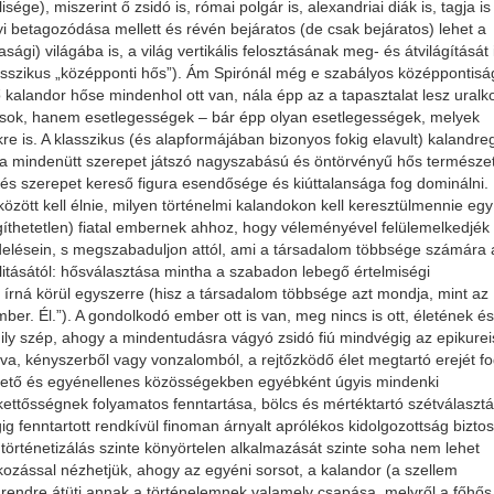
ége), miszerint ő zsidó is, római polgár is, alexandriai diák is, tagja is
i betagozódása mellett és révén bejáratos (de csak bejáratos) lehet a
sági) világába is, a világ vertikális felosztásának meg- és átvilágítását 
klasszikus „középponti hős”). Ám Spirónál még e szabályos középpontisá
 ő kalandor hőse mindenhol ott van, nála épp az a tapasztalat lesz uralk
alások, hanem esetlegességek – bár épp olyan esetlegességek, melyek
re is. A klasszikus (és alapformájában bizonyos fokig elavult) kalandr
á: a mindenütt szerepet játszó nagyszabású és öntörvényű hős természe
zó és szerepet kereső figura esendősége és kiúttalansága fog dominálni.
között kell élnie, milyen történelmi kalandokon kell keresztülmennie egy
íthetetlen) fiatal embernek ahhoz, hogy véleményével felülemelkedjék
endelésein, s megszabaduljon attól, ami a társadalom többsége számára 
litásától: hősválasztása mintha a szabadon lebegő értelmiségi
 írná körül egyszerre (hisz a társadalom többsége azt mondja, mint az
er. Él.”). A gondolkodó ember ott is van, meg nincs is ott, életének és
ly szép, ahogy a mindentudásra vágyó zsidó fiú mindvégig az epikurei
a, kényszerből vagy vonzalomból, a rejtőzködő élet megtartó erejét fo
gető és egyénellenes közösségekben egyébként úgyis mindenki
 kettősségnek folyamatos fenntartása, bölcs és mértéktartó szétválaszt
 fenntartott rendkívül finoman árnyalt aprólékos kidolgozottság biztosí
történetizálás szinte könyörtelen alkalmazását szinte soha nem lehet
kozással nézhetjük, ahogy az egyéni sorsot, a kalandor (a szellem
t rendre átüti annak a történelemnek valamely csapása, melyről a főhős