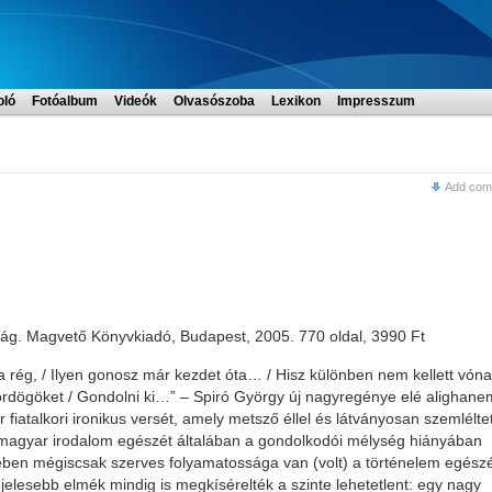
oló
Fotóalbum
Videók
Olvasószoba
Lexikon
Impresszum
Add com
ság. Magvető Könyvkiadó, Budapest, 2005. 770 oldal, 3990 Ft
 rég, / Ilyen gonosz már kezdet óta… / Hisz különben nem kellett vóna
s ördögöket / Gondolni ki…” – Spiró György új nagyregénye elé alighane
 fiatalkori ironikus versét, amely metsző éllel és látványosan szemlélte
a magyar irodalom egészét általában a gondolkodói mélység hiányában
ében mégiscsak szerves folyamatossága van (volt) a történelem egész
jelesebb elmék mindig is megkísérelték a szinte lehetetlent: egy nagy