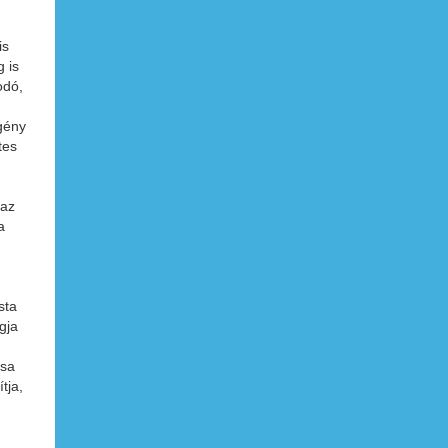
is
g is
odó,
egény
tes
 az
a
sta
gja
ása
tja,