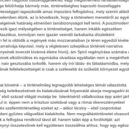
 nincsen nagyobb összefüggésekhez vagy megismerhető társadalmiságh
ága felülírhatja bármely más, történetiséghez kapcsoló összefüggés
ezetességgel ragaszkodik amaz impozáns felfogáshoz, mely szerint abból
nelemben élünk, az is következik, hogy a történelem menetéről az egy
ségeinek határaiig elmenően tanúbizonyságot kell tenni. A posztmoder
mezik igazi mélységében a történetiséget, hanem inkább egészében
ntasztikus, komolyan nem igazán veendő tarkabarka díszletként
n fel is oldódik a regények más mozzanataiban (e téren egyedüli kivétel
arratívája képvisel, mely a végletesen szkeptikus történeti narratíva
nyeinek inverzét kívánná életre hívni); ám Spiró regényírása számára 
tjeinek elkülönülése és egymásba olvadása egyáltalán nem a megérthe
naiv gesztusába torkollik, hanem oly írói látás- és láttatásmódba, mely
ak feltételezettségét is csak a szélesebb és szűkebb környezet együ
ákat követné – a történelmileg legnagyobb lehetséges témát választotta
ység keletkezésének és kialakulásának folyamatát akarja megragadni é
 első század világát mutatja be. Istenkísértő vállalkozása épp azért jár
l is: éppen nem a krisztusi szektával vagy a római ókeresztényekkel
 és szellemtörténetileg ezeket az – akkor kicsiny – első csoportokat
jdani győztes világvallást kialakította. Nem megváltástörténetet olvasunk
a felfogása rendkívül távol áll: hanem talán épp a fordítottját: azt
menynyi összetevőnek kell együttesen összeállnia ahhoz, hogy egy egés