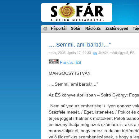
Hírportál
Sófár
Rádió Zs
Zsidónegyed
Táj
„…Semmi, ami barbár…”
sofar
, 2005. április 17. 22:33
JNA24 médiafigyelő
,
ÉS
Forrás:
ÉS
MARGÓCSY ISTVÁN
„…Semmi, ami barbár…”
Az ÉS könyve áprilisban – Spiró György: Fog
„Nem sűlyed az emberiség! / Ilyen gonosz vala
Százféle mesét, / Eget, isteneket, / Poklot é
teljes joggal írhatnánk mottóként Petőfi Sándor
és bizonyíthatja még azok számára is, akik 
marasztalják el, hogy emez irodalom történet
való filozofikus szembenézésnek, s hogy a leg