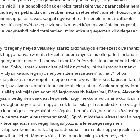
 s végül is a gondolkodónak erkölcsi tartásként vagy parancsként nem
ulság és példa: „ki déli verőben nézi a rettenetet”, annak „koszorúja i
inomsággal és ravaszsággal egyesítette a történelem és a vallások
szintézisigényét az egzisztencializmus etikájának vallástalanságával,
 e vegyítésből mind történetileg, mind etikailag egészen különlegesen
y itt regény helyett valamely száraz tudományos értekezést olvasnánk;
k hagyománya szerint a fikciót a tudományosan is elfogadott történeti
sága nyomán minden bizonnyal akár történészek is tanulhatnának belőle
n hat. Spiró, ismét klasszicista példák nyomán, vérbeli (mondhatnánk:
t – olyan kalandregényt, melyben „természetesen” a „naiv” főhős
je játssza a főszerepet – s épp e személyes útkeresés kapcsán tárul f
ént, az olvasó számára tanulságként felmutathat. A kalandregény form
a világ sok táját (az adott idő legfontosabb helyszínei, Róma, Alexandr
szín pedig nemcsak azt képviseli, hogy mekkora volt már akkoriban is
a világban egy időben nagyon sok külön világ él és működik, s e világo
árás lehetséges – egyébként e világok a bennük élő „normális” közössége
de persze nem elpusztíthatatlanok). Spiró, miközben leírásai során na
ak teóriájához, mindvégig hangsúlyozza: a lehetségesség nem
 világ szinkronitásának alapparadoxona – hiába akar egységesülni a vi
usztítani lehet. Másrészről: a hős társadalmilag köztes helyzete