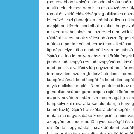
(pontosabban szólván: társadalmi státusnélkülis
testületeknek meg nem is, s alsó-középosztály
római és zsidó előkelőségek (politikai és gazda
lehetővé teszi (ismerjük a teóriából: ilyen a 
alapjában kifordul sarkaiból: azáltal, hogy az
miszerint sehol nincs ott, szerepei nem váll
rálátást biztosítanak szélesebb összefüggések
műfaja e ponton vált át vérbeli mai alkotáss
figurája helyett itt a mindenütt szerepet játs
Spiró azt írja le, milyen abszurd körülmények 
jámbor tudnivágyó (és tudnivágyásában kielég
adott politikai-vallási világ egyszerű hozzár
természetes, azaz a „beleszületettség” norma
kategóriájának lehetőségét és lehetetlenségét
egyik mellékszereplő: „Nem gondolkodik az emb
gondolkodásának garanciája a rejtőzködés (mi
alapelv nevében határozza meg magát: jelszav
hangsúlyozni (hisz a társadalomban, a fenye
komédiázik). Spiró írói széleslátókörűségét e
mutatja: a nagyszabású koncepciót a mindvégig
az egyénítés megrendítő figyelmességét és a 
elkülöníteni egymástól – csak döbbent csodál
kalandora) színes és változatos élettörténeté