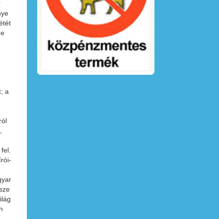
r
nye
étét
de
; a
ról
,
fel.
rói-
gyar
rsze
ilág
n