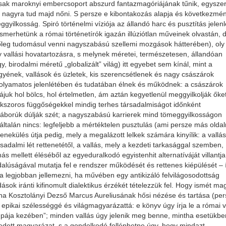
csak maroknyi embercsoport abszurd fantazmagóriájának tűnik, egysze
nül nagyra tud majd nőni. S persze e kibontakozás alapja és következmé
yilkosság. Spiró történelmi víziója az állandó harc és pusztítás jelenl
 ismerhetünk a római történetírók igazán illúziótlan műveinek olvastán, 
őleg tudomásul venni nagyszabású szellemi mozgások hátterében), oly
gy vallási hovatartozásra, s melynek méretei, természetesen, állandóan
y, birodalmi méretű „globalizált” világ) itt egyebet sem kínál, mint a
gyének, vallások és üzletek, kis szerencsétlenek és nagy császárok
folyamatos jelenlétében és tudatában élnek és működnek: a császárok
ikájuk hol bölcs, hol értelmetlen, ám aztán kegyetlenül meggyilkolják őket
sokszoros függőségekkel mindig terhes társadalmiságot időnként
áborúk dúlják szét; a nagyszabású karrierek mind tömeggyilkosságon
ltalán nincs: legfeljebb a mértéktelen pusztulás (ami persze más oldal
nekülés útja pedig, mely a megalázott lelkek számára kinyílik: a vallás
sadalmi lét rettenetétől, a vallás, mely a kezdeti tarkasággal szemben,
s mellett éléséből az egyeduralkodó egyistenhit alternatíváját villantja 
alúságával mutatja fel e rendszer működését és rettenes kiépülését – í
a legjobban jellemezni, ha művében egy antikizáló felvilágosodottság
sok iránti kifinomult dialektikus érzékét tételezzük fel. Hogy ismét ma
ntha Kosztolányi Dezső Marcus Aureliusának hősi nézése és tartása (pe
t epikai szélességgé és világmagyarázattá: e könyv úgy írja le a római v
mpája kezében”; minden vallás úgy jelenik meg benne, mintha esetükbe
edett magyarázat, s a gondolkodó felléphetne úgy, hogy mindazt