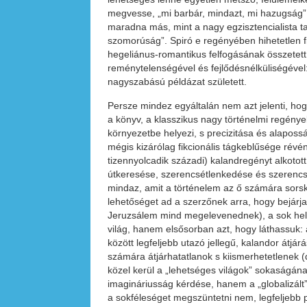
megvesse, „mi barbár, mindazt, mi hazugság”;
maradna más, mint a nagy egzisztencialista tan
szomorúság”. Spiró e regényében hihetetlen f
hegeliánus-romantikus felfogásának összetett 
reménytelenségével és fejlődésnélküliségével:
nagyszabású példázat született.
Persze mindez egyáltalán nem azt jelenti, hog
a könyv, a klasszikus nagy történelmi regénye
környezetbe helyezi, s precizitása és alapos
mégis kizárólag fikcionális tágkeblűsége révé
tizennyolcadik századi) kalandregényt alkotot
útkeresése, szerencsétlenkedése és szerencsé
mindaz, amit a történelem az ő számára sorsk
lehetőséget ad a szerzőnek arra, hogy bejárja 
Jeruzsálem mind megelevenednek), a sok hely
világ, hanem elsősorban azt, hogy láthassuk: 
között legfeljebb utazó jellegű, kalandor átj
számára átjárhatatlanok s kiismerhetetlenek (
közel kerül a „lehetséges világok” sokaságán
imagináriusság kérdése, hanem a „globalizált”
a sokféleséget megszüntetni nem, legfeljebb p