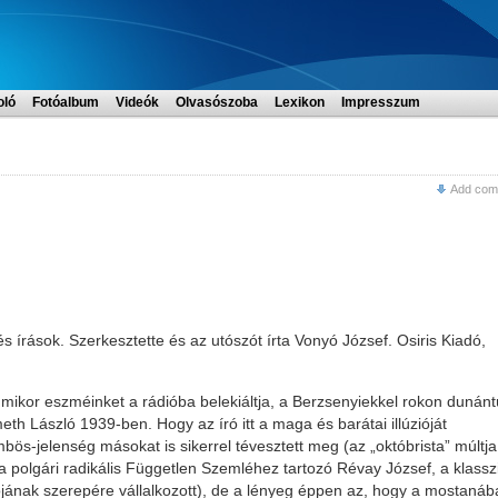
oló
Fotóalbum
Videók
Olvasószoba
Lexikon
Impresszum
Add com
s írások. Szerkesztette és az utószót írta Vonyó József. Osiris Kiadó,
 mikor eszméinket a rádióba belekiáltja, a Berzsenyiekkel rokon dunántú
th László 1939-ben. Hogy az író itt a maga és barátai illúzióját
ös-jelenség másokat is sikerrel tévesztett meg (az „októbrista” múltja
a polgári radikális Független Szemléhez tartozó Révay József, a klassz
ójának szerepére vállalkozott), de a lényeg éppen az, hogy a mostanáb