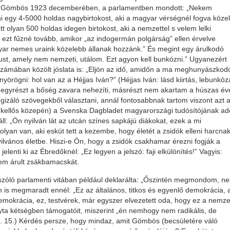
amit Gömbös 1923 decemberében, a parlamentben mondott: „Nekem
egy 4-5000 holdas nagybirtokost, aki a magyar vérségnél fogva köze
tt olyan 500 holdas idegen birtokost, aki a nemzettel s velem lelki
ezt fűzné tovább, amikor „az indogermán polgárság” ellen érvelve
yar nemes uraink közelebb állanak hozzánk.” És megint egy árulkodó
must, amely nem nemzeti, utálom. Ezt agyon kell bunkózni.” Ugyanezért
zámában közölt jóslata is: „Eljön az idő, amidőn a ma meghunyászkod
örögni: hol van az a Héjjas Iván?” (Héjjas Iván: lásd kiirtás, lebunkóz
t egyrészt a bőség zavara nehezíti, másrészt nem akartam a húszas év
ogizáló szövegekből választani, annál fontosabbnak tartom viszont azt 
 kellős közepén) a Svenska Dagbladet magyarországi tudósítójának ado
áll: „Ön nyilván lát az utcán színes sapkájú diákokat, ezek a mi
lyan van, aki esküt tett a kezembe, hogy életét a zsidók elleni harcna
ilvános életbe. Hiszi-e Ön, hogy a zsidók csakhamar érezni fogják a
enti ki az Ébredőknél: „Ez legyen a jelszó: faji elkülönítés!” Vagyis:
m árult zsákbamacskát.
zóló parlamenti vitában például deklarálta: „Őszintén megmondom, n
is megmaradt ennél: „Ez az általános, titkos és egyenlő demokrácia, 
demokrácia, ez, testvérek, már egyszer elvezetett oda, hogy ez a nemze
yta kétségben támogatóit, miszerint „én nemhogy nem radikális, de
I. 15.) Kérdés persze, hogy mindaz, amit Gömbös (becsületére váló