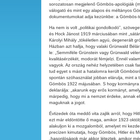
sorozatosan megjelenő Gömbös-apológiák (me
válogató és mint egy alapos és méltányos Gö
dokumentumokat adja kezünkbe: a Gömbös-textus
Ha nem is volt „politikai gondolkodó”, szöveg
és Hock Jánost 1919 márciusában mint „sátánt
Károlyi Mihály „tökéletlen agyú, degenerált g
Házban azt hallja, hogy valaki Grünwald Bélára
le: „Semmiféle Grünstein vagy Grünwald véle
kvalitásérzékét, modorát fémjelzi. Ennél vala
vagyok. Az ország nehéz helyzetében csak fa
tud egyet s mást a hatalomra került Gömbösről,
spontán szóhasználat jobban elárulja, mint a 
Gömbös 1922 májusában. S hogy kormányra ker
deklarálja: „akarunk egy erős kormányt, amel
márpedig, hogy mi a nemzet érdeke, annak eld
maguknak a jogot.
Évtizedek óta meddő vita zajlik arról, hogy Hi
ezt már eldöntötte ő maga, amikor 1923 októ
alakuljon ki a mozgalomból, amelyet mi kezd
precízen kimutatja, hogy Gömbös, Hitler és M
„hasonlóságok már akkor léteztek, amikor még sz