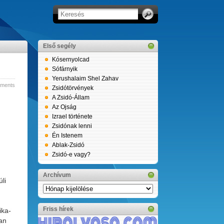
Első segély
Kósernyolcad
Sófárnyik
Yerushalaim Shel Zahav
ments
Zsidótörvények
A Zsidó-Állam
Az Ojság
Izrael története
Zsidónak lenni
Én Istenem
Ablak-Zsidó
Zsidó-e vagy?
Archívum
li
Archívum
Friss hírek
ika-
an