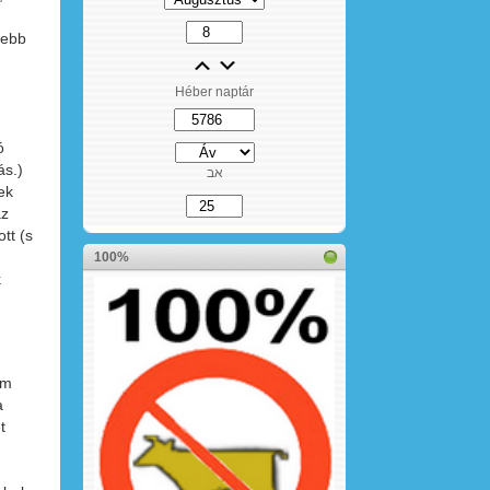
lebb
Héber naptár
ó
ás.)
אב
ek
az
tt (s
100%
k
em
a
t