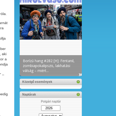
róla.
arnát
ára
llja
mber
 aki
kor a
ondja
” –
Közelgő események
pedig
Naptárak
Polgári naptár
,