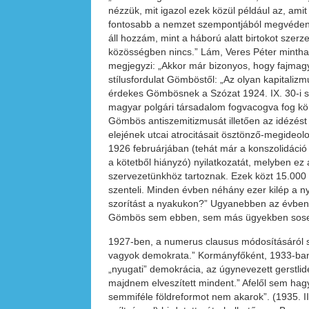
nézzük, mit igazol ezek közül például az, 
fontosabb a nemzet szempontjából megvédeni 
áll hozzám, mint a háború alatt birtokot szerze
közösségben nincs.” Lám, Veres Péter mintha 
megjegyzi: „Akkor már bizonyos, hogy fajmag
stílusfordulat Gömböstől: „Az olyan kapitaliz
érdekes Gömbösnek a Szózat 1924. IX. 30-i s
magyar polgári társadalom fogvacogva fog köny
Gömbös antiszemitizmusát illetően az idézés
elejének utcai atrocitásait ösztönző-megideol
1926 februárjában (tehát már a konszolidáció
a kötetből hiányzó) nyilatkozatát, melyben ez 
szervezetünkhöz tartoznak. Ezek közt 15.000 o
szenteli. Minden évben néhány ezer kilép a ny
szorítást a nyakukon?” Ugyanebben az évben jel
Gömbös sem ebben, sem más ügyekben sose
1927-ben, a numerus clausus módosításáról s
vagyok demokrata.” Kormányfőként, 1933-ban 
„nyugati” demokrácia, az úgynevezett gerstli
majdnem elveszített mindent.” Afelől sem hag
semmiféle földreformot nem akarok”. (1935. I