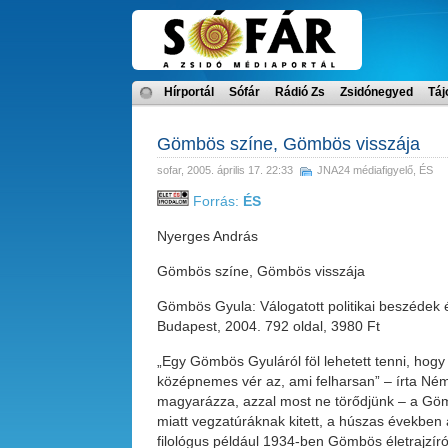
Hírportál
Sófár
Rádió Zs
Zsidónegyed
Táj
Gömbös színe, Gömbös visszája
sofar
, 2005. április 17. 22:33
JNA24 médiafigyelő
,
ÉS
Forrás:
ÉS
Nyerges András
Gömbös színe, Gömbös visszája
Gömbös Gyula: Válogatott politikai beszédek é
Budapest, 2004. 792 oldal, 3980 Ft
„Egy Gömbös Gyuláról föl lehetett tenni, hogy
középnemes vér az, ami felharsan” – írta Néme
magyarázza, azzal most ne törődjünk – a Gömb
miatt vegzatúráknak kitett, a húszas években 
filológus például 1934-ben Gömbös életrajzír