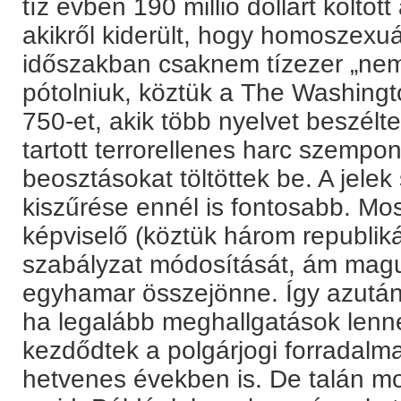
tíz évben 190 millió dollárt költöt
akikről kiderült, hogy homoszexu
időszakban csaknem tízezer „nem 
pótolniuk, köztük a The Washingt
750-et, akik több nyelvet beszélte
tartott terrorellenes harc szempo
beosztásokat töltöttek be. A jele
kiszűrése ennél is fontosabb. Mo
képviselő (köztük három republiká
szabályzat módosítását, ám magu
egyhamar összejönne. Így azután
ha legalább meghallgatások lenné
kezdődtek a polgárjogi forradalm
hetvenes években is. De talán 