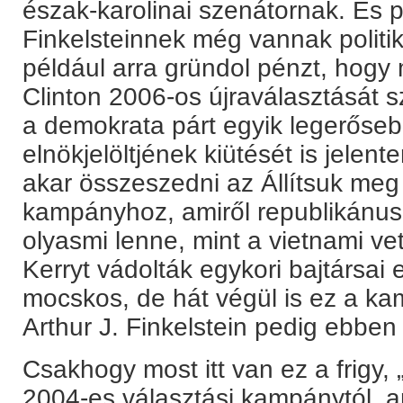
észak-karolinai szenátornak. És 
Finkelsteinnek még vannak politik
például arra gründol pénzt, hogy
Clinton 2006-os újraválasztását 
a demokrata párt egyik legerőseb
elnökjelöltjének kiütését is jelente
akar összeszedni az Állítsuk meg
kampányhoz, amiről republikánus k
olyasmi lenne, mint a vietnami ve
Kerryt vádolták egykori bajtársai 
mocskos, de hát végül is ez a ka
Arthur J. Finkelstein pedig ebben 
Csakhogy most itt van ez a frigy, 
2004-es választási kampánytól, 