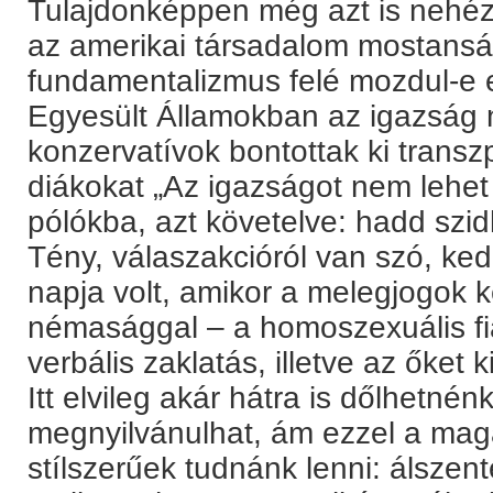
Tulajdonképpen még azt is nehé
az amerikai társadalom mostansá
fundamentalizmus felé mozdul-e e
Egyesült Államokban az igazság n
konzervatívok bontottak ki transz
diákokat „Az igazságot nem lehet e
pólókba, azt követelve: hadd szi
Tény, válaszakcióról van szó, ke
napja volt, amikor a melegjogok k
némasággal – a homoszexuális fiat
verbális zaklatás, illetve az őket 
Itt elvileg akár hátra is dőlhetnénk
megnyilvánulhat, ám ezzel a maga
stílszerűek tudnánk lenni: álszen