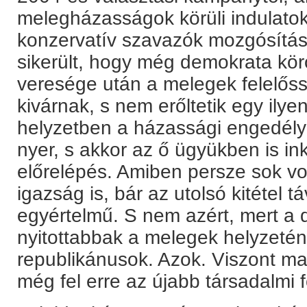
melegházasságok körüli indulatok
konzervatív szavazók mozgósítás
sikerült, hogy még demokrata körö
veresége után a melegek felelőss
kivárnak, s nem erőltetik egy ilyen 
helyzetben a házassági engedél
nyer, s akkor az ő ügyükben is ink
előrelépés. Amiben persze sok vo
igazság is, bár az utolsó kitétel t
egyértelmű. S nem azért, mert a
nyitottabbak a melegek helyzetén
republikánusok. Azok. Viszont m
még fel erre az újabb társadalmi 