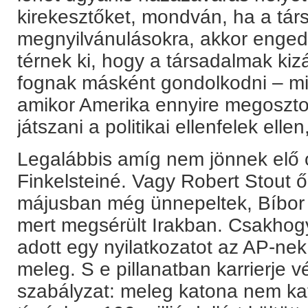
kirekesztőket, mondván, ha a tár
megnyilvánulásokra, akkor engedn
térnek ki, hogy a társadalmak kiz
fognak másként gondolkodni – mi
amikor Amerika ennyire megosztott
játszani a politikai ellenfelek elle
Legalábbis amíg nem jönnek elő 
Finkelsteiné. Vagy Robert Stout ő
májusban még ünnepeltek, Bíbor Sz
mert megsérült Irakban. Csakhog
adott egy nyilatkozatot az AP-nek
meleg. S e pillanatban karrierje vé
szabályzat: meleg katona nem ka