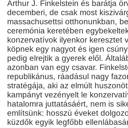
Arthur J. Finkelstein és barátja
decemberi, de csak most kiszivár
massachusettsi otthonunkban, be
ceremónia keretében egybekeltek.
konzervatívok ilyenkor keresztet 
köpnek egy nagyot és igen csúny
pedig elrejtik a gyerek elől. Álta
azonban van egy csavar. Finkelst
republikánus, ráadásul nagy fazon
stratégája, aki az elmúlt huszon
kampányt vezényelt le konzervatív
hatalomra juttatásáért, nem is si
említsünk: hosszú éveket dolgozo
küzdők egyik legfőbb ellenlábasá