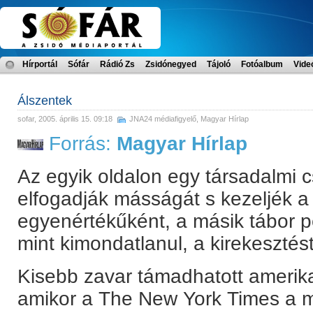
Hírportál
Sófár
Rádió Zs
Zsidónegyed
Tájoló
Fotóalbum
Vide
Álszentek
sofar
, 2005. április 15. 09:18
JNA24 médiafigyelő
,
Magyar Hírlap
Forrás:
Magyar Hírlap
Az egyik oldalon egy társadalmi c
elfogadják másságát s kezeljék a
egyenértékűként, a másik tábor p
mint kimondatlanul, a kirekesztést 
Kisebb zavar támadhatott amerika
amikor a The New York Times a 