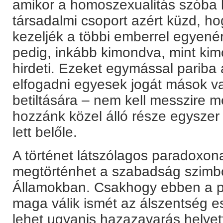
amikor a homoszexualitás szóba k
társadalmi csoport azért küzd, h
kezeljék a többi emberrel egyené
pedig, inkább kimondva, mint kim
hirdeti. Ezeket egymással pariba á
elfogadni egyesek jogát mások 
betiltására – nem kell messzire m
hozzánk közel álló része egyszer 
lett belőle.
A történet látszólagos paradoxon
megtörténhet a szabadság szimbó
Államokban. Csakhogy ebben a p
maga válik ismét az álszentség e
lehet ugyanis hazazavarás helyett