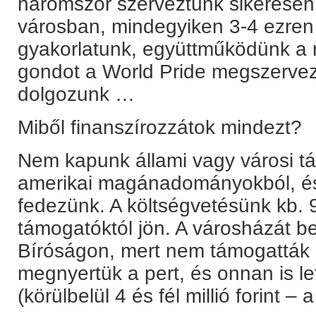
háromszor szerveztünk sikeresen 
városban, mindegyiken 3-4 ezren 
gyakorlatunk, együttműködünk a 
gondot a World Pride megszervez
dolgozunk …
Miből finanszírozzátok mindezt?
Nem kapunk állami vagy városi tá
amerikai magánadományokból, és
fedezünk. A költségvetésünk kb. 9
támogatóktól jön. A városházát b
Bíróságon, mert nem támogatták a
megnyertük a pert, és onnan is le
(körülbelül 4 és fél millió forint – a