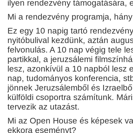
ilyen rendezvény támogatására, ez
Mi a rendezvény programja, hány
Ez egy 10 napig tartó rendezvén
nyitóbulival kezdünk, aztán augu
felvonulás. A 10 nap végig tele l
partikkal, a jeruzsálemi filmszính
lesz, azonkívül a 10 napból lesz
nap, tudományos konferencia, st
jönnek Jeruzsálemből és Izraelbő
külföldi csoportra számítunk. Már
tervezik az utazást.
Mi az Open House és képesek va
ekkora eseményt?