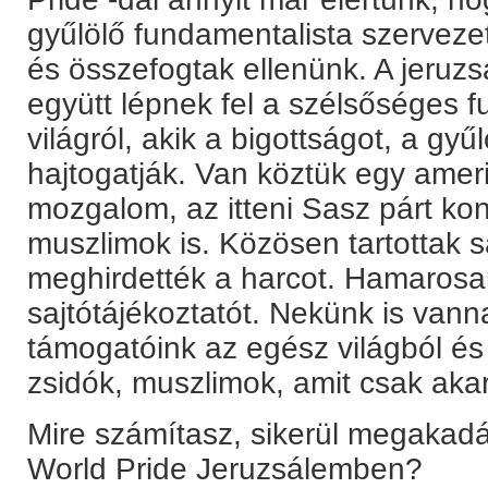
gyűlölő fundamentalista szervez
és összefogtak ellenünk. A jeruzs
együtt lépnek fel a szélsőséges 
világról, akik a bigottságot, a gyűl
hajtogatják. Van köztük egy amer
mozgalom, az itteni Sasz párt ko
muszlimok is. Közösen tartottak sa
meghirdették a harcot. Hamarosan
sajtótájékoztatót. Nekünk is vann
támogatóink az egész világból és 
zsidók, muszlimok, amit csak aka
Mire számítasz, sikerül megakadál
World Pride Jeruzsálemben?