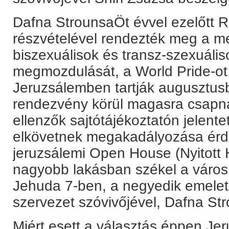
Dafna StrounsaÖt évvel ezelőtt
részvételével rendezték meg a me
biszexuálisok és transz-szexuális
megmozdulását, a World Pride-ot.
Jeruzsálemben tartják augusztusb
rendezvény körül magasra csapnak
ellenzők sajtótájékoztatón jelent
elkövetnek megakadályozása érd
jeruzsálemi Open House (Nyitott 
nagyobb lakásban székel a város
Jehuda 7-ben, a negyedik emelet
szervezet szóvivőjével, Dafna St
Miért esett a választás éppen Jer