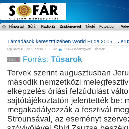
Hírportál
Sófár
Rádió Zs
Zsidónegyed
Tájoló
Fotóalbum
Vide
Támadások kereszttüzében World Pride 2005 – Jer
regi.sofar.hu
, 2005. április 06. 13:32
JNA24 médiafigyelő
,
Tűsarok
Forrás:
Tűsarok
Tervek szerint augusztusban Jer
második nemzetközi melegfesztivá
elképzelés óriási felzúdulást váltot
sajtótájékoztatón jelentették be:
megakadályozzák a fesztivál me
Strounsával, az eseményt szerv
szóvivőjével Shiri Zsuzsa beszélge