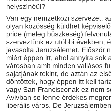
helyszínéül?
Van egy nemzetközi szervezet, az
olyan közösség küldhet képviselő
pride (meleg büszkeség) felvonul
szerveztünk az utóbbi években, é
javasolta Jeruzsálemet. Először n
miért éppen itt, ahol annyira sok 
városban amit minden vallásos f
sajátjának tekint, de aztán az els
döntöttek, hogy éppen itt kell tar
vagy San Francisconak ez nem sok
Avivban se lenne érdekes megren
liberális város. De Jeruzsálemb