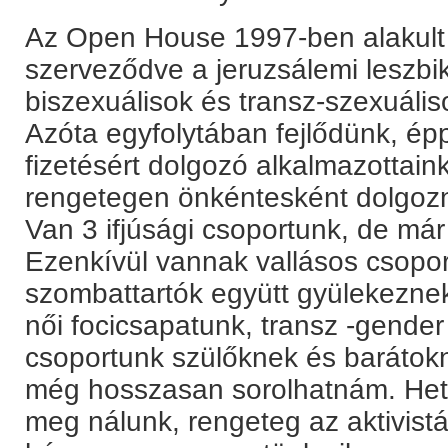
Az Open House 1997-ben alakult 
szerveződve a jeruzsálemi leszbi
biszexuálisok és transz-szexuál
Azóta egyfolytában fejlődünk, é
fizetésért dolgozó alkalmazottain
rengetegen önkéntesként dolgozn
Van 3 ifjúsági csoportunk, de má
Ezenkívül vannak vallásos csopor
szombattartók együtt gyülekeznek
női focicsapatunk, transz -gende
csoportunk szülőknek és barátok
még hosszasan sorolhatnám. Het
meg nálunk, rengeteg az aktivist