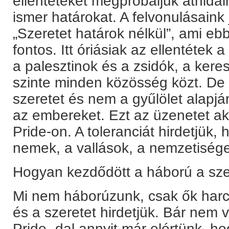
ellentéteket megpróbáljuk áthidal
ismer határokat. A felvonulásaink
„Szeretet határok nélkül”, ami e
fontos. Itt óriásiak az ellentétek 
a palesztinok és a zsidók, a ker
szinte minden közösség közt. De
szeretet és nem a gyűlölet alapj
az embereket. Ezt az üzenetet ak
Pride-on. A toleranciát hirdetjük, 
nemek, a vallások, a nemzetisége
Hogyan kezdődött a háború a sze
Mi nem háborúzunk, csak ők harco
és a szeretet hirdetjük. Bár nem v
Pride -dal annyit már elértünk, 