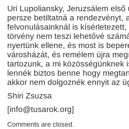
Uri Lupoliansky, Jeruzsálem első
persze betiltatná a rendezvényt,
felvonulásainknál is kísérletezett
törvény nem teszi lehetővé számá
nyertünk ellene, és most is beper
városházát, és remélem újra megn
tartozunk, a mi közösségünknek i
lennék biztos benne hogy megtart
akkor nem dolgoznék ennyit az ü
Shiri Zsuzsa
[info@tusarok.org]
Comments are closed.