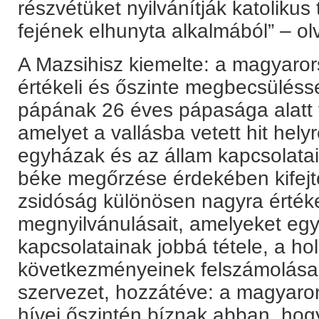
részvétüket nyilvánítják katoliku
fejének elhunyta alkalmából” – ol
A Mazsihisz kiemelte: a magyaror
értékeli és őszinte megbecsüléssel
pápának 26 éves pápasága alatt 
amelyet a vallásba vetett hit helyr
egyházak és az állam kapcsolata
béke megőrzése érdekében kifejte
zsidóság különösen nagyra érték
megnyilvánulásait, amelyeket eg
kapcsolatainak jobbá tétele, a hol
következményeinek felszámolása te
szervezet, hozzátéve: a magyaror
hívei őszintén bíznak abban, hogy