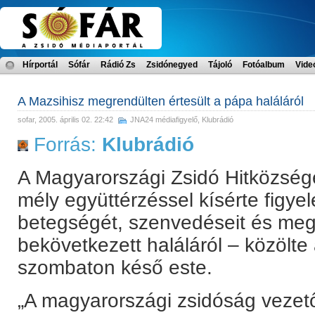
Hírportál
Sófár
Rádió Zs
Zsidónegyed
Tájoló
Fotóalbum
Vide
A Mazsihisz megrendülten értesült a pápa haláláról
sofar
, 2005. április 02. 22:42
JNA24 médiafigyelő
,
Klubrádió
Forrás:
Klubrádió
A Magyarországi Zsidó Hitközség
mély együttérzéssel kísérte figye
betegségét, szenvedéseit és megr
bekövetkezett haláláról – közölte
szombaton késő este.
„A magyarországi zsidóság vezető