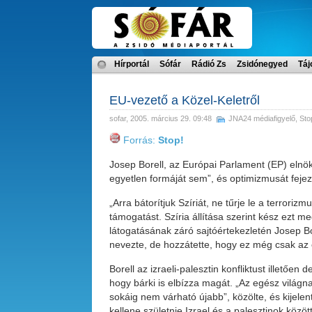
Hírportál
Sófár
Rádió Zs
Zsidónegyed
Táj
EU-vezető a Közel-Keletről
sofar
, 2005. március 29. 09:48
JNA24 médiafigyelő
,
Sto
Forrás:
Stop!
Josep Borell, az Európai Parlament (EP) elnöke 
egyetlen formáját sem”, és optimizmusát fejezte 
„Arra bátorítjuk Szíriát, ne tűrje le a terrori
támogatást. Szíria állítása szerint kész ezt me
látogatásának záró sajtóértekezletén Josep Bor
nevezte, de hozzátette, hogy ez még csak az 
Borell az izraeli-palesztin konfliktust illetően 
hogy bárki is elbízza magát. „Az egész világnak
sokáig nem várható újabb”, közölte, és kijel
kellene születnie Izrael és a palesztinok között