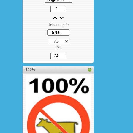
Héber naptár
אב
100%