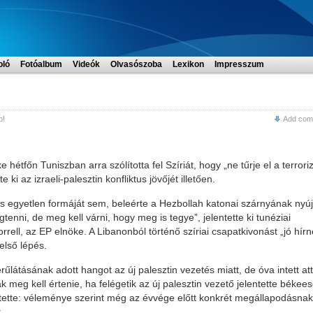
oló
Fotóalbum
Videók
Olvasószoba
Lexikon
Impresszum
p!
Add com
hétfőn Tuniszban arra szólította fel Szíriát, hogy „ne tűrje el a terror
ki az izraeli-palesztin konfliktus jövőjét illetően.
zmus egyetlen formáját sem, beleérte a Hezbollah katonai szárnyának nyúj
gtenni, de meg kell várni, hogy meg is tegye”, jelentette ki tunéziai
rell, az EP elnöke. A Libanonból történő szíriai csapatkivonást „jó hírn
első lépés.
derűlátásának adott hangot az új palesztin vezetés miatt, de óva intett att
 meg kell értenie, ha felégetik az új palesztin vezető jelentette békees
entette: véleménye szerint még az évvége előtt konkrét megállapodásnak
.