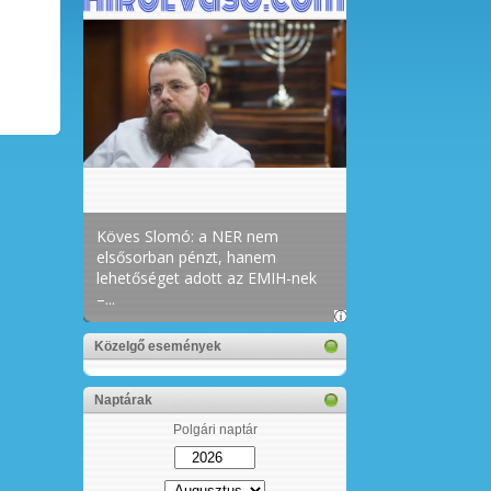
Közelgő események
Naptárak
Polgári naptár