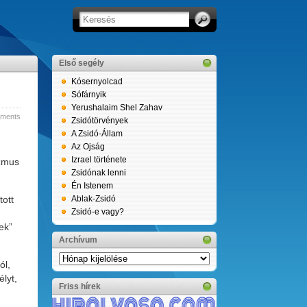
Első segély
Kósernyolcad
Sófárnyik
Yerushalaim Shel Zahav
ments
Zsidótörvények
A Zsidó-Állam
Az Ojság
Izrael története
izmus
Zsidónak lenni
Én Istenem
tott
Ablak-Zsidó
Zsidó-e vagy?
ek”
Archívum
Archívum
ól,
élyt,
Friss hírek