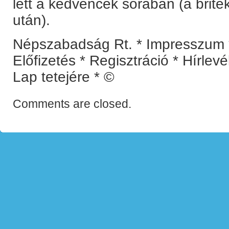
lett a kedvencek sorában (a brite
után).
Népszabadság Rt. * Impresszum *
Előfizetés * Regisztráció * Hírlev
Lap tetejére * ©
Comments are closed.