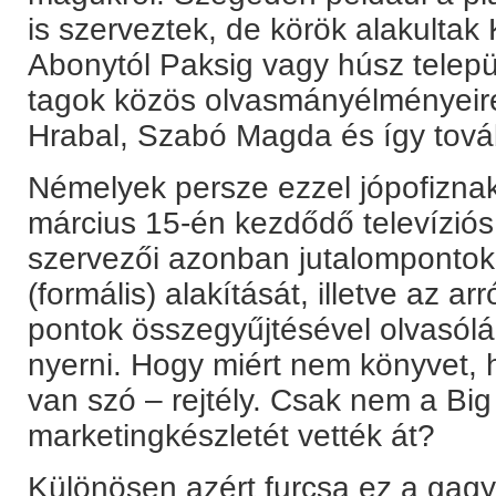
is szerveztek, de körök alakultak
Abonytól Paksig vagy húsz telepü
tagok közös olvasmányélményeire 
Hrabal, Szabó Magda és így továb
Némelyek persze ezzel jópofiznak,
március 15-én kezdődő televízió
szervezői azonban jutalompontokk
(formális) alakítását, illetve az ar
pontok összegyűjtésével olvasólám
nyerni. Hogy miért nem könyvet,
van szó – rejtély. Csak nem a Bi
marketingkészletét vették át?
Különösen azért furcsa ez a gagy