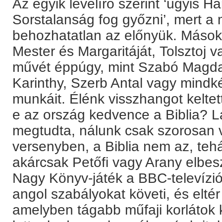
Az egyik levélíró szerint ‘úgyis Ha
Sorstalanság fog győzni’, mert a
behozhatatlan az előnyük. Mások
Mester és Margaritáját, Tolsztoj 
művét éppúgy, mint Szabó Magda
Karinthy, Szerb Antal vagy mindk
munkáit. Élénk visszhangot keltett
e az ország kedvence a Biblia? L
megtudta, nálunk csak szorosan v
versenyben, a Biblia nem az, tehát
akárcsak Petőfi vagy Arany elbes
Nagy Könyv-játék a BBC-televízió 
angol szabályokat követi, és eltér
amelyben tágabb műfaji korlátok 