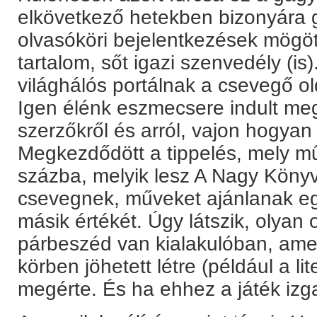
elkövetkező hetekben bizonyár
olvasóköri bejelentkezések mögött
tartalom, sőt igazi szenvedély (is
világhálós portálnak a csevegő o
Igen élénk eszmecsere indult meg
szerzőkről és arról, vajon hogyan 
Megkezdődött a tippelés, mely m
százba, melyik lesz A Nagy Könyv
csevegnek, műveket ajánlanak eg
másik értékét. Úgy látszik, olyan
párbeszéd van kialakulóban, ame
körben jöhetett létre (például a li
megérte. És ha ehhez a játék izga