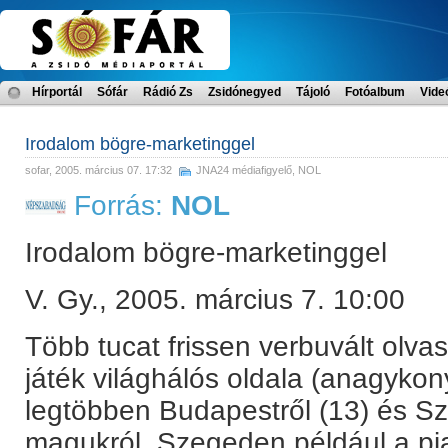
Hírportál
Sófár
Rádió Zs
Zsidónegyed
Tájoló
Fotóalbum
Vide
Irodalom bögre-marketinggel
sofar
, 2005. március 07. 17:32
JNA24 médiafigyelő
,
NOL
Forrás:
NOL
Irodalom bögre-marketinggel
V. Gy., 2005. március 7. 10:00
Több tucat frissen verbuvált olva
játék világhálós oldala (anagykon
legtöbben Budapestről (13) és Sze
magukról. Szegeden például a pia