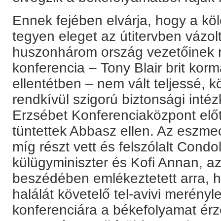
Ennek fejében elvárja, hogy a köl
tegyen eleget az útitervben vázol
huszonhárom ország vezetőinek ré
konferencia – Tony Blair brit kor
ellentétben – nem vált teljessé, k
rendkívül szigorú biztonsági intéz
Erzsébet Konferenciaközpont előtt
tüntettek Abbasz ellen. Az eszmec
míg részt vett és felszólalt Cond
külügyminiszter és Kofi Annan, az
beszédében emlékeztetett arra, 
halálát követelő tel-avivi merény
konferenciára a békefolyamat ér