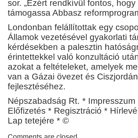
sor. „Ezért rendkívül fontos, ho
támogassa Abbasz reformprogram
Londonban felállítottak egy csopo
Államok vezetésével gyakorlati tá
kérdésekben a palesztin hatóság
érintettekkel való konzultáció ut
azokat a feltételeket, amelyek me
van a Gázai övezet és Ciszjordá
fejlesztéséhez.
Népszabadság Rt. * Impresszum *
Előfizetés * Regisztráció * Hírlev
Lap tetejére * ©
Comments are closed.