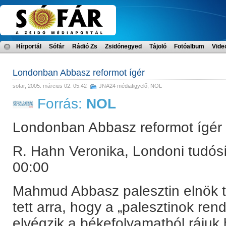
Hírportál
Sófár
Rádió Zs
Zsidónegyed
Tájoló
Fotóalbum
Vide
Londonban Abbasz reformot ígér
sofar
, 2005. március 02. 05:42
JNA24 médiafigyelő
,
NOL
Forrás:
NOL
Londonban Abbasz reformot ígér
R. Hahn Veronika, Londoni tudósí
00:00
Mahmud Abbasz palesztin elnök 
tett arra, hogy a „palesztinok ren
elvégzik a békefolyamatból rájuk 