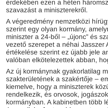
érdekében ezen a héten háromszor
szavazást a miniszterekről.
A végeredmény nemzetközi hírüg
szerint egy olyan kormány, amel
miniszter a 24-ből – „újonc” és sz
vezető szerepet a néhai Jasszer A
értékelése szerint ez újabb jele 
valóban elkötelezettek abban, hog
Az új kormánynak gyakorlatilag m
szakterületének a szakértője – em
kiemelve, hogy a miniszterek közül
rendelkezik, és orvosok, jogászo
kormányban. A kabinetben több lé