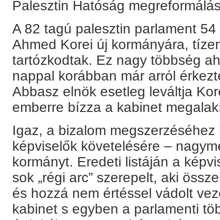
Palesztin Hatóság megreformálás
A 82 tagú palesztin parlament 54 
Ahmed Korei új kormányára, tíze
tartózkodtak. Ez nagy többség a
nappal korábban már arról érkez
Abbasz elnök esetleg leváltja Koreit
emberre bízza a kabinet megalakí
Igaz, a bizalom megszerzéséhez ke
képviselők követelésére – nagymé
kormányt. Eredeti listáján a képvi
sok „régi arc” szerepelt, aki össz
és hozzá nem értéssel vádolt vez
kabinet s egyben a parlamenti t