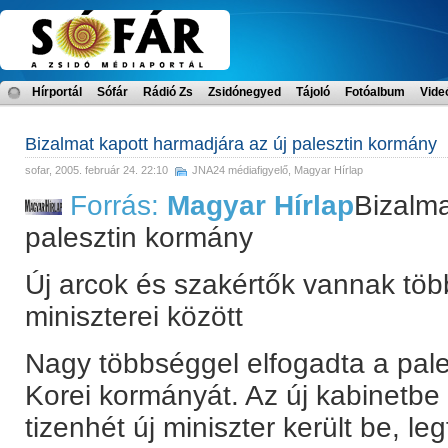
Hírportál
Sófár
Rádió Zs
Zsidónegyed
Tájoló
Fotóalbum
Vide
Bizalmat kapott harmadjára az új palesztin kormány
sofar
, 2005. február 24. 22:10
JNA24 médiafigyelő
,
Magyar Hírlap
Forrás:
Magyar Hírlap
Bizalma
palesztin kormány
Új arcok és szakértők vannak t
miniszterei között
Nagy többséggel elfogadta a pal
Korei kormányát. Az új kabinetbe
tizenhét új miniszter került be, l