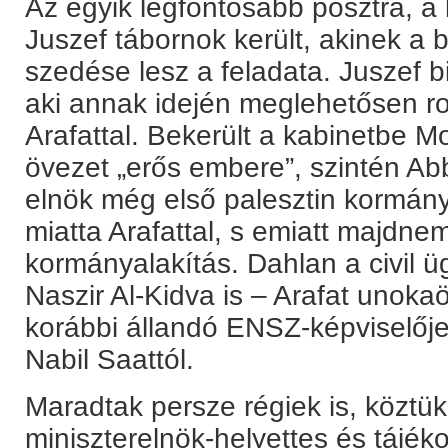
Az egyik legfontosabb posztra, a 
Juszef tábornok került, akinek a 
szedése lesz a feladata. Juszef 
aki annak idején meglehetősen ro
Arafattal. Bekerült a kabinetbe
övezet „erős embere”, szintén Abb
elnök még első palesztin kormány
miatta Arafattal, s emiatt majdne
kormányalakítás. Dahlan a civil üg
Naszir Al-Kidva is – Arafat unokaö
korábbi állandó ENSZ-képviselője 
Nabil Saattól.
Maradtak persze régiek is, köztü
miniszterelnök-helyettes és tájékoz