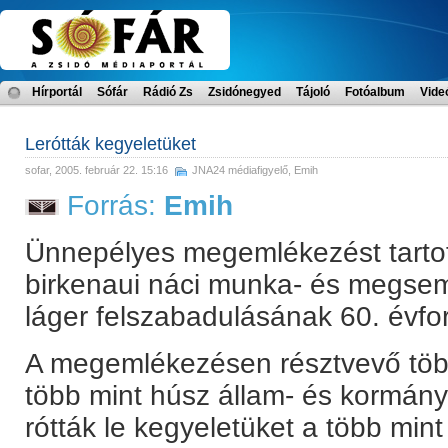
Hírportál
Sófár
Rádió Zs
Zsidónegyed
Tájoló
Fotóalbum
Vide
Lerótták kegyeletüket
sofar
, 2005. február 22. 15:16
JNA24 médiafigyelő
,
Emih
Forrás:
Emih
Ünnepélyes megemlékezést tartot
birkenaui náci munka- és megsemm
láger felszabadulásának 60. évfo
A megemlékezésen résztvevő töb
több mint húsz állam- és kormán
rótták le kegyeletüket a több mint