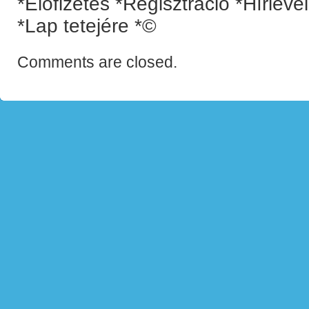
*Előfizetés *Regisztráció *Hírlev
*Lap tetejére *©
Comments are closed.