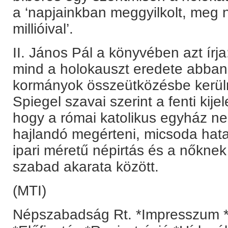
a ‘napjainkban meggyilkolt, meg 
millióival’.
II. János Pál a könyvében azt írj
mind a holokauszt eredete abban
kormányok összeütközésbe kerüln
Spiegel szavai szerint a fenti kije
hogy a római katolikus egyház n
hajlandó megérteni, micsoda hat
ipari méretű népirtás és a nőknek
szabad akarata között.
(MTI)
Népszabadság Rt. *Impresszum *