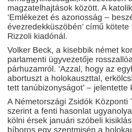
magzatelhajtások között. A katol
‘Emlékezet és azonosság – besz
évezredekküszöbén’ című kötete 
Rizzoli kiadónál.
Volker Beck, a kisebbik német ko
parlamenti ügyvezetője rosszalló
párhuzamról. ‘Azzal, hogy az egy
abortuszt a holokauszttal, erkölcs
tett tanúbizonyságot’ – jelentette 
A Németországi Zsidók Központi
szerint a fenti hasonlat ugyanoly
kölni érsek januári szóbeli kisikl
bíboros egy szentmisén a holokau