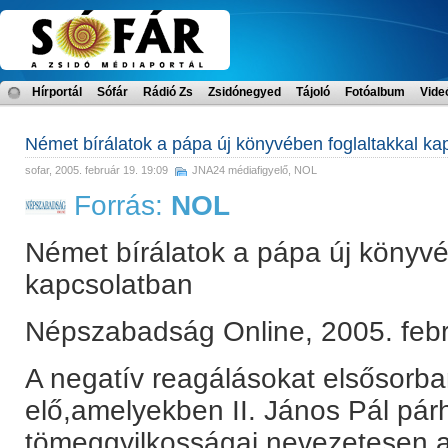
Hírportál
Sófár
Rádió Zs
Zsidónegyed
Tájoló
Fotóalbum
Vide
Német bírálatok a pápa új könyvében foglaltakkal ka
sofar
, 2005. február 19. 19:09
JNA24 médiafigyelő
,
NOL
Forrás:
NOL
Német bírálatok a pápa új könyvé
kapcsolatban
Népszabadság Online, 2005. febr
A negatív reagálásokat elsősorb
elő,amelyekben II. János Pál pár
tömeggyilkosságai,nevezetesen a