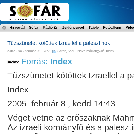
Hírportál
Sófár
Rádió Zs
Zsidónegyed
Tájoló
Fotóalbum
Vide
Tűzszünetet kötöttek Izraellel a palesztinok
sofar
, 2005. február 08. 13:43
Saron, Ariel
,
JNA24 médiafigyelő
,
Index
Forrás:
Index
Tűzszünetet kötöttek Izraellel a p
Index
2005. február 8., kedd 14:43
Véget vetne az erőszaknak Mahm
Az izraeli kormányfő és a paleszt