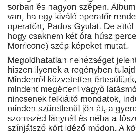
sorban és nagyon szépen. Albumb
van, ha egy kiváló operatőr rende
operatőrt, Pados Gyulát. De attól
hogy csaknem két óra húsz perce
Morricone) szép képeket mutat.
Megoldhatatlan nehézséget jelent
hiszen ilyenek a regényben tula
Mindenről közvetetten értesülünk
mindent megérteni vágyó látásmó
nincsenek felkiáltó mondatok, ind
minden szűretlenül jön át, a gyer
szomszéd lánynál és néha a fősz
színjátszó kört idéző módon. A köz