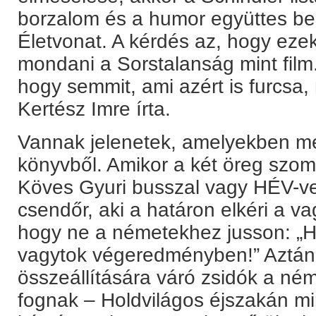
borzalom és a humor együttes be
Életvonat. A kérdés az, hogy ezek
mondani a Sorstalanság mint film.
hogy semmit, ami azért is furcsa,
Kertész Imre írta.
Vannak jelenetek, amelyekben meg
könyvből. Amikor a két öreg szom
Köves Gyuri busszal vagy HÉV-ve
csendőr, aki a határon elkéri a va
hogy ne a németekhez jusson: „Hi
vagytok végeredményben!” Aztán 
összeállítására váró zsidók a né
fognak – Holdvilágos éjszakán mir