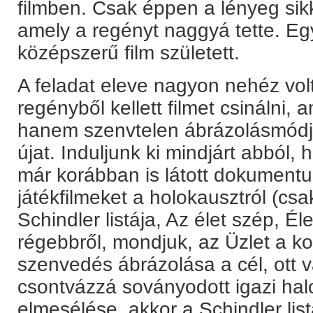
filmben. Csak éppen a lényeg sikka
amely a regényt naggyá tette. Eg
középszerű film született.
A feladat eleve nagyon nehéz vol
regényből kellett filmet csinálni
hanem szenvtelen ábrázolásmódjá
újat. Induljunk ki mindjárt abból, 
már korábban is látott dokumentu
játékfilmeket a holokausztról (csa
Schindler listája, Az élet szép, É
régebbről, mondjuk, az Üzlet a ko
szenvedés ábrázolása a cél, ott v
csontvázzá soványodott igazi halo
elmesélése, akkor a Schindler lis