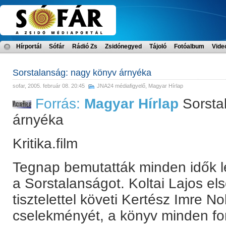
Hírportál
Sófár
Rádió Zs
Zsidónegyed
Tájoló
Fotóalbum
Vide
Sorstalanság: nagy könyv árnyéka
sofar
, 2005. február 08. 20:45
JNA24 médiafigyelő
,
Magyar Hírlap
Forrás:
Magyar Hírlap
Sorsta
árnyéka
Kritika.film
Tegnap bemutatták minden idők l
a Sorstalanságot. Koltai Lajos e
tisztelettel követi Kertész Imre N
cselekményét, a könyv minden fo