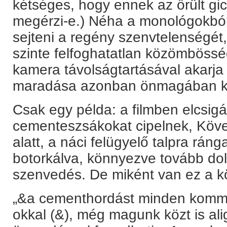
kétséges, hogy ennek az őrült gicc
megérzi-e.) Néha a monológokból,
sejteni a regény szenvtelenségét,
szinte felfoghatatlan közömbössé
kamera távolságtartásával akarja 
maradása azonban önmagában k
Csak egy példa: a filmben elcsigá
cementeszsákokat cipelnek, Köve
alatt, a náci felügyelő talpra rán
botorkálva, könnyezve tovább do
szenvedés. De miként van ez a 
„&a cementhordást minden komman
okkal (&), még magunk közt is alig