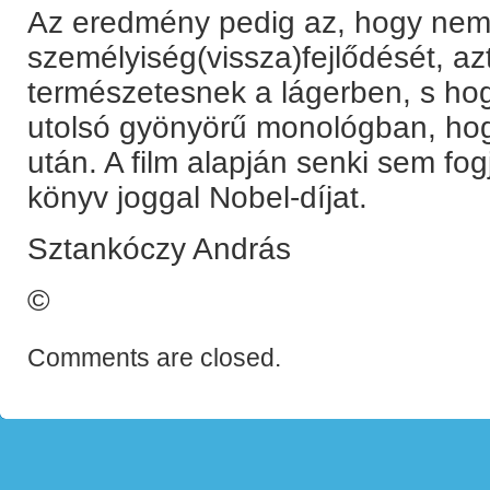
Az eredmény pedig az, hogy nem 
személyiség(vissza)fejlődését, azt
természetesnek a lágerben, s hog
utolsó gyönyörű monológban, ho
után. A film alapján senki sem fogj
könyv joggal Nobel-díjat.
Sztankóczy András
©
Comments are closed.