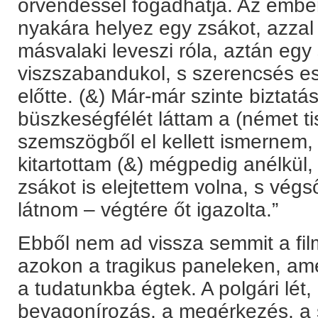
örvendéssel fogadhatja. Az ember l
nyakára helyez egy zsákot, azzal e
másvalaki leveszi róla, aztán egy
viszszabandukol, s szerencsés e
előtte. (&) Már-már szinte biztat
büszkeségfélét láttam a (német ti
szemszögből el kellett ismernem, 
kitartottam (&) mégpedig anélkül
zsákot is elejtettem volna, s végs
látnom – végtére őt igazolta.”
Ebből nem ad vissza semmit a fil
azokon a tragikus paneleken, am
a tudatunkba égtek. A polgári lét, 
bevagonírozás, a megérkezés, a s