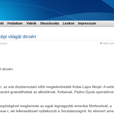
oló
Fotóalbum
Videók
Olvasószoba
Lexikon
Impresszum
épi világát dicséri
szava
Add com
t dicséri
 az esti díszbemutató előtt megtekinthették Koltai Lajos filmjét. A vetít
yaránt gratulálhattak az alkotóknak, Koltainak, Pados Gyula operatőrne
segítségével megkereste az egyik legnagyobb amerikai filmfesztivál, a
se-t, aki lelkesedéssel nyilatkozott a Sorstalanságról. Az elismert amer