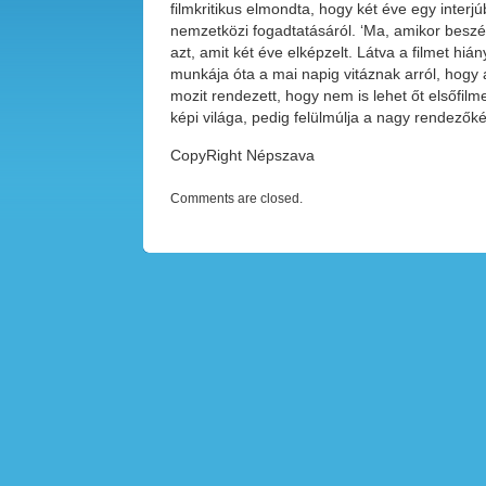
filmkritikus elmondta, hogy két éve egy interj
nemzetközi fogadtatásáról. ‘Ma, amikor beszél
azt, amit két éve elképzelt. Látva a filmet h
munkája óta a mai napig vitáznak arról, hogy a
mozit rendezett, hogy nem is lehet őt elsőfilm
képi világa, pedig felülmúlja a nagy rendező
CopyRight Népszava
Comments are closed.