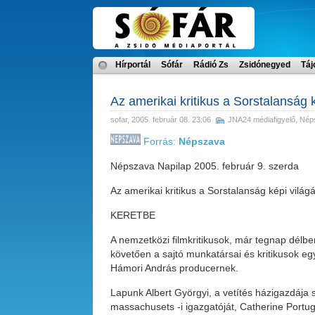
Hírportál
Sófár
Rádió Zs
Zsidónegyed
Táj
Az amerikai kritikus a Sorstalanság k
sofar
, 2005. február 08. 23:06
JNA24 médiafigyelő
,
Nép
Forrás:
Népszava
Népszava Napilap 2005. február 9. szerda
Az amerikai kritikus a Sorstalanság képi világá
KERETBE
A nemzetközi filmkritikusok, már tegnap délben,
követően a sajtó munkatársai és kritikusok eg
Hámori András producernek.
Lapunk Albert Györgyi, a vetítés házigazdája 
massachusets -i igazgatóját, Catherine Portuge