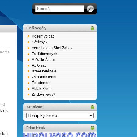
Első segély
Kósernyolcad
Sófárnyik
Yerushalaim Shel Zahav
ments
Zsidótörvények
A Zsidó-Állam
Az Ojság
Izrael története
Zsidónak lenni
Én Istenem
Ablak-Zsidó
Zsidó-e vagy?
ést
Archívum
k és
Archívum
Friss hírek
ikai