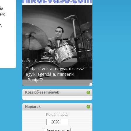
ia
erg
ú
A
Közelgő események
Naptárak
Polgári naptár