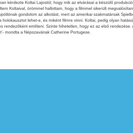
úban kérdezte Koltai Lajostól, hogy mik az elvárásai a készülő produkció
tem Koltaival, örömmel hallottam, hogy a filmmel sikerült megvalósítan
iánypótlónak gondolom az alkotást, mert az amerikai szakmatársak Spielb
 holokausztot lehet-e, és miként filmre vinni. Koltai, pedig olyan hatás
es rendezőként említeni. Szinte hihetetlen, hogy ez az első rendezése. 
két’- mondta a Népszavának Catherine Portugese.