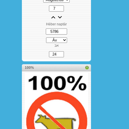
Héber naptár
אב
100%