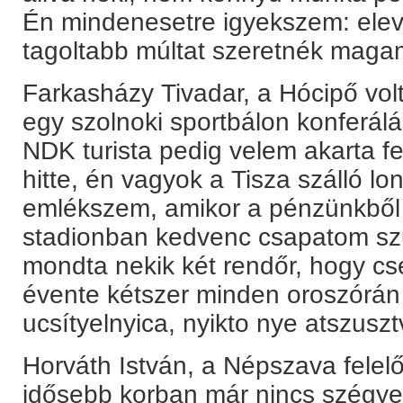
Én mindenesetre igyekszem: ele
tagoltabb múltat szeretnék magam 
Farkasházy Tivadar, a Hócipő volt
egy szolnoki sportbálon konferál
NDK turista pedig velem akarta felv
hitte, én vagyok a Tisza szálló lo
emlékszem, amikor a pénzünkből f
stadionban kedvenc csapatom szur
mondta nekik két rendőr, hogy c
évente kétszer minden oroszórán 
ucsítyelnyica, nyikto nye atszuszt
Horváth István, a Népszava felelő
idősebb korban már nincs szégye