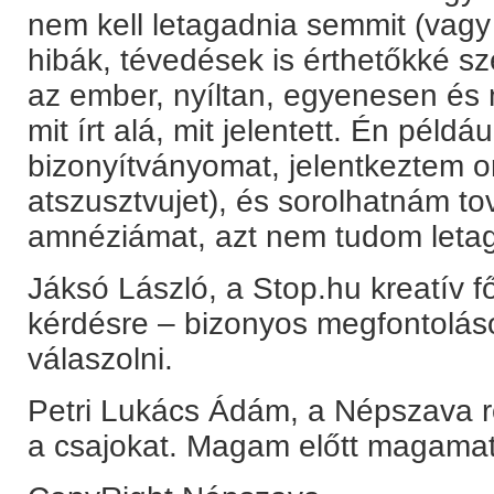
nem kell letagadnia semmit (vagy
hibák, tévedések is érthetőkké sz
az ember, nyíltan, egyenesen és 
mit írt alá, mit jelentett. Én példáu
bizonyítványomat, jelentkeztem o
atszusztvujet), és sorolhatnám to
amnéziámat, azt nem tudom letag
Jáksó László, a Stop.hu kreatív f
kérdésre – bizonyos megfontolá
válaszolni.
Petri Lukács Ádám, a Népszava ro
a csajokat. Magam előtt magamat.