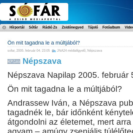
Hírportál
Sófár
Rádió Zs
Zsidónegyed
Tájoló
Fotóalbum
Vide
Ön mit tagadna le a múltjából?
sofar
, 2005. február 04. 23:05
JNA24 médiafigyelő
,
Népszava
Népszava
Népszava Napilap 2005. február 
Ön mit tagadna le a múltjából?
Andrassew Iván, a Népszava publ
tagadnék le, bár időnként kényte
átgondolni az életemet, mert arr
agyam – amúgy zseniális túlélőt