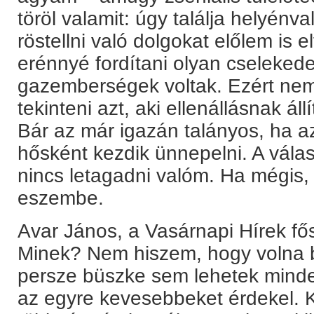
töröl valamit: úgy találja helyén
röstellni való dolgokat előlem is 
erénnyé fordítani olyan cseleked
gazemberségek voltak. Ezért nem
tekinteni azt, aki ellenállásnak ál
Bár az már igazán talányos, ha a
hősként kezdik ünnepelni. A vála
nincs letagadni valóm. Ha mégis,
eszembe.
Avar János, a Vasárnapi Hírek fő
Minek? Nem hiszem, hogy volna b
persze büszke sem lehetek minde
az egyre kevesebbeket érdekel. K