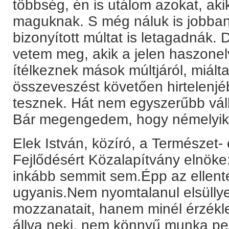
többség, én is utálom azokat, akik
maguknak. S még náluk is jobban 
bizonyított múltat is letagadnák.
vetem meg, akik a jelen haszonel
ítélkeznek mások múltjáról, miálta
összeveszést követően hirtelenjé
tesznek. Hát nem egyszerűbb válla
Bár megengedem, hogy némelyike
Elek István, közíró, a Természet
Fejlődésért Közalapítvány elnöke
inkább semmit sem.Épp az ellenté
ugyanis.Nem nyomtalanul elsülly
mozzanatait, hanem minél érzékle
állva neki, nem könnyű munka pers