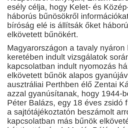
esély célja, hogy Kelet- és Közé
háborús bűnösökről információkat
bíróság elé is állítsák őket hábor
elkövetett bűnökért.
Magyarországon a tavaly nyáron b
keretében indult vizsgálatok sor
kapcsolatban indult nyomozás há
elkövetett bűnök alapos gyanújáv
ausztráliai Perthben élő Zentai Ká
azzal gyanúsítanak, hogy 1944-b
Péter Balázs, egy 18 éves zsidó f
a sajtótájékoztatón beszámolt arró
kapcsolatban más bűnök elkövetés