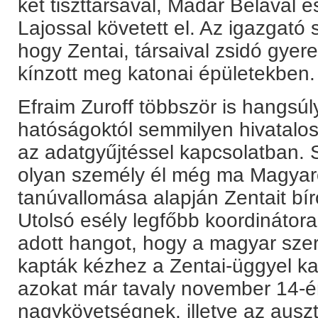
két tiszttársával, Madár Bélával é
Lajossal követett el. Az igazgató 
hogy Zentai, társaival zsidó gyere
kínzott meg katonai épületekben.
Efraim Zuroff többször is hangsú
hatóságoktól semmilyen hivatalos
az adatgyűjtéssel kapcsolatban. 
olyan személy él még ma Magyar
tanúvallomása alapján Zentait bíró
Utolsó esély legfőbb koordinátor
adott hangot, hogy a magyar sze
kapták kézhez a Zentai-üggyel kap
azokat már tavaly november 14-én
nagykövetségnek, illetve az ausz