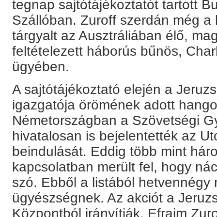
tegnap sajtótájékoztatót tartott 
Szállóban. Zuroff szerdán még a
tárgyalt az Ausztráliában élő, m
feltételezett háborús bűnös, Char
ügyében.
A sajtótájékoztató elején a Jeru
igazgatója örömének adott hango
Németországban a Szövetségi G
hivatalosan is bejelentették az U
beindulását. Eddig több mint há
kapcsolatban merült fel, hogy ná
szó. Ebből a listából hetvennégy 
ügyészségnek. Az akciót a Jeruz
Központból irányítják, Efraim Zur