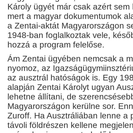
Károly ügyét már csak azért sem l
mert a magyar dokumentumok ala
a Zentai-aktát Magyarországon s
1948-ban foglalkoztak vele, késő
hozzá a program felelőse.
Ám Zentai ügyében nemcsak a m
nyomoz, az Igazságügymiinsztéri
az ausztrál hatóságok is. Egy 198
alapján Zentai Károlyt ugyan Ausz
lehetne állítani, de szerencséseb
Magyarországon kerülne sor. En
Zuroff. Ha Ausztráliában lenne a 
távoli földrészen kellene megjelen