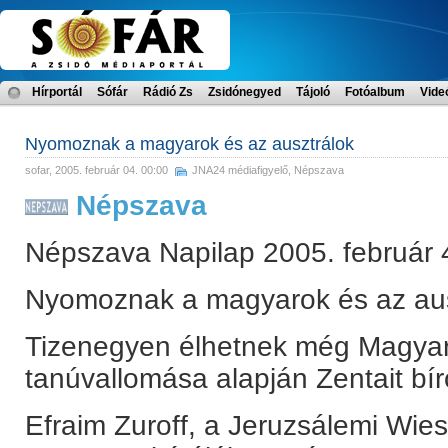
Hírportál
Sófár
Rádió Zs
Zsidónegyed
Tájoló
Fotóalbum
Vide
Nyomoznak a magyarok és az ausztrálok
sofar
, 2005. február 04. 00:00
JNA24 médiafigyelő
,
Népszava
Népszava
Népszava Napilap 2005. február 
Nyomoznak a magyarok és az aus
Tizenegyen élhetnek még Magyar
tanúvallomása alapján Zentait bíró
Efraim Zuroff, a Jeruzsálemi Wie