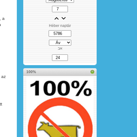
, a
a
Héber naptár
אב
100%
 az
tt