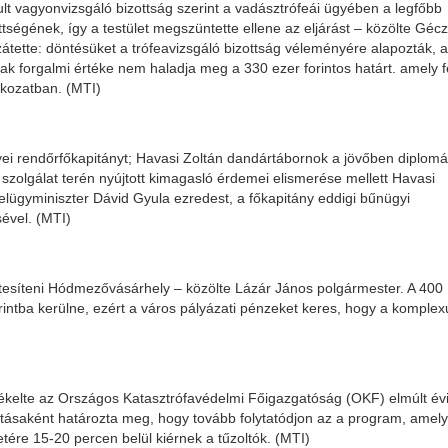
lt vagyonvizsgáló bizottság szerint a vadásztrófeái ügyében a legfőbb
ttségének, így a testület megszüntette ellene az eljárást – közölte Gécz
zzátette: döntésüket a trófeavizsgáló bizottság véleményére alapozták, 
nak forgalmi értéke nem haladja meg a 330 ezer forintos határt. amely fe
tkozatban. (MTI)
i rendőrfőkapitányt; Havasi Zoltán dandártábornok a jövőben diplomá
szolgálat terén nyújtott kimagasló érdemei elismerése mellett Havasi
elügyminiszter Dávid Gyula ezredest, a főkapitány eddigi bűnügyi
ével. (MTI)
létesíteni Hódmezővásárhely – közölte Lázár János polgármester. A 400
orintba kerülne, ezért a város pályázati pénzeket keres, hogy a komple
ékelte az Országos Katasztrófavédelmi Főigazgatóság (OKF) elmúlt év
ritásaként határozta meg, hogy tovább folytatódjon az a program, amel
ére 15-20 percen belül kiérnek a tűzoltók. (MTI)