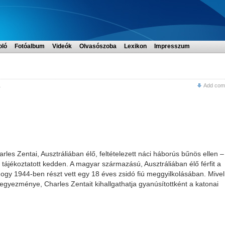
oló
Fotóalbum
Videók
Olvasószoba
Lexikon
Impresszum
L
Add com
les Zentai, Ausztráliában élő, feltételezett náci háborús bűnös ellen –
 tájékoztatott kedden. A magyar származású, Ausztráliában élő férfit a
ogy 1944-ben részt vett egy 18 éves zsidó fiú meggyilkolásában. Mivel
egyezménye, Charles Zentait kihallgathatja gyanúsítottként a katonai