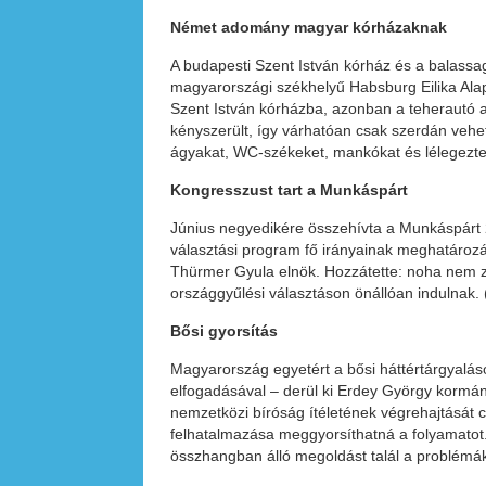
Német adomány magyar
kórházaknak
A budapesti Szent István kórház és a balass
magyarországi székhelyű Habsburg Eilika Ala
Szent István kórházba, azonban a teherautó a
kényszerült, így várhatóan csak szerdán vehet
ágyakat, WC-székeket, mankókat és lélegezte
Kongresszust tart
a Munkáspárt
Június negyedikére összehívta a Munkáspárt 2
választási program fő irányainak meghatározása
Thürmer Gyula elnök. Hozzátette: noha nem zá
országgyűlési választáson önállóan indulnak.
Bősi gyorsítás
Magyarország egyetért a bősi háttértárgyalás
elfogadásával – derül ki Erdey György kormán
nemzetközi bíróság ítéletének végrehajtását cé
felhatalmazása meggyorsíthatná a folyamatot. 
összhangban álló megoldást talál a problémák