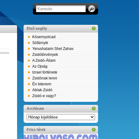
Első segély
Kósernyolcad
Sófárnyik
Yerushalaim Shel Zahav
ments
Zsidótörvények
A Zsidó-Állam
Az Ojság
Izrael története
Zsidónak lenni
Én Istenem
Ablak-Zsidó
Zsidó-e vagy?
Archívum
Archívum
Friss hírek