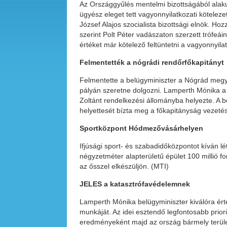
Az Országgyűlés mentelmi bizottságából alaku
ügyész eleget tett vagyonnyilatkozati köteleze
József Alajos szocialista bizottsági elnök. Ho
szerint Polt Péter vadászaton szerzett trófeái
értéket már kötelező feltüntetni a vagyonnyila
Felmentették a nógrádi
rendőrfőkapitányt
Felmentette a belügyminiszter a Nógrád megye
pályán szeretne dolgozni. Lamperth Mónika a 
Zoltánt rendelkezési állományba helyezte. A b
helyettesét bízta meg a főkapitányság vezetés
Sportközpont
Hódmezővásárhelyen
Ifjúsági sport- és szabadidőközpontot kíván 
négyzetméter alapterületű épület 100 millió f
az ősszel elkészüljön. (MTI)
JELES a katasztrófavédelemnek
Lamperth Mónika belügyminiszter kiválóra ért
munkáját. Az idei esztendő legfontosabb prio
eredményeként majd az ország bármely terület