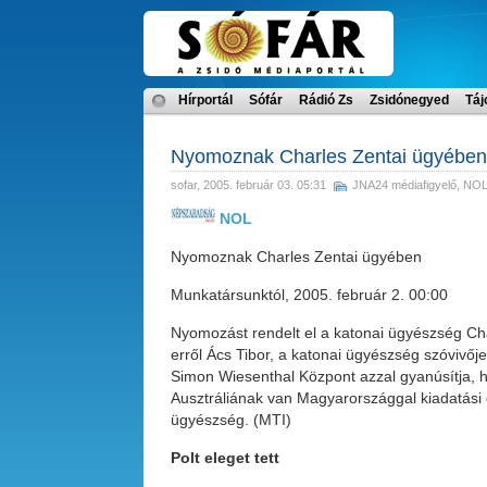
Hírportál
Sófár
Rádió Zs
Zsidónegyed
Táj
Nyomoznak Charles Zentai ügyében
sofar
, 2005. február 03. 05:31
JNA24 médiafigyelő
,
NO
NOL
Nyomoznak Charles Zentai ügyében
Munkatársunktól, 2005. február 2. 00:00
Nyomozást rendelt el a katonai ügyészség Char
erről Ács Tibor, a katonai ügyészség szóvivője
Simon Wiesenthal Központ azzal gyanúsítja, h
Ausztráliának van Magyarországgal kiadatási 
ügyészség. (MTI)
Polt eleget tett