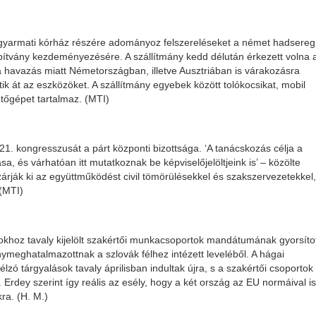
agyarmati kórház részére adományoz felszereléseket a német hadsereg
pítvány kezdeményezésére. A szállítmány kedd délután érkezett volna 
 havazás miatt Németországban, illetve Ausztriában is várakozásra
ik át az eszközöket. A szállítmány egyebek között tolókocsikat, mobil
tőgépet tartalmaz. (MTI)
1. kongresszusát a párt központi bizottsága. ‘A tanácskozás célja a
, és várhatóan itt mutatkoznak be képviselőjelöltjeink is’ – közölte
rják ki az együttműködést civil tömörülésekkel és szakszervezetekkel,
 (MTI)
okhoz tavaly kijelölt szakértői munkacsoportok mandátumának gyorsíto
ymeghatalmazottnak a szlovák félhez intézett leveléből. A hágai
lzó tárgyalások tavaly áprilisban indultak újra, s a szakértői csoportok
Erdey szerint így reális az esély, hogy a két ország az EU normáival is
ra. (H. M.)