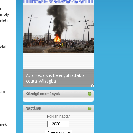
i
amely
letti
ciai
xum
Közelgő események
Naptárak
Polgári naptár
i
ynek