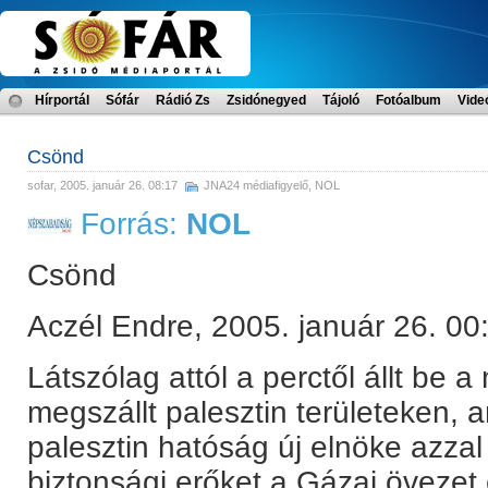
Hírportál
Sófár
Rádió Zs
Zsidónegyed
Tájoló
Fotóalbum
Vide
Csönd
sofar
, 2005. január 26. 08:17
JNA24 médiafigyelő
,
NOL
Forrás:
NOL
Csönd
Aczél Endre, 2005. január 26. 00
Látszólag attól a perctől állt be a
megszállt palesztin területeken,
palesztin hatóság új elnöke azzal
biztonsági erőket a Gázai övezet