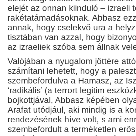
elejét az onnan kiinduló – izraeli 
rakétatámadásoknak. Abbasz ezzel
annak, hogy cselekvő ura a helyz
tisztában van azzal, hogy bizony
az izraeliek szóba sem állnak vel
Valójában a nyugalom jöttére attó
számítani lehetett, hogy a pales
szembefordulva a Hamasz, az Is
‘radikális’ (a terrort legitim eszk
bojkottjával, Abbasz képében oly
Arafat utódjául, aki mindig is a ko
rendezésének híve volt, s ami en
szembefordult a terméketlen erős