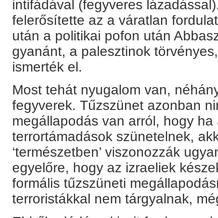
intifádával (fegyveres lázadással
felerősítette az a váratlan fordulat
után a politikai pofon után Abbasz
gyanánt, a palesztinok törvényes,
ismerték el.
Most tehát nyugalom van, néhány
fegyverek. Tűzszünet azonban ni
megállapodás van arról, hogy ha 
terrortámadások szünetelnek, akko
‘természetben’ viszonozzák ugyan
egyelőre, hogy az izraeliek késze
formális tűzszüneti megállapodásr
terroristákkal nem tárgyalnak, m