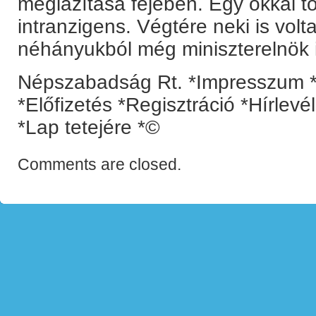
meglazítása fejében. Egy okkal tö
intranzigens. Végtére neki is volta
néhányukból még miniszterelnök is
Népszabadság Rt. *Impresszum *
*Előfizetés *Regisztráció *Hírlev
*Lap tetejére *©
Comments are closed.