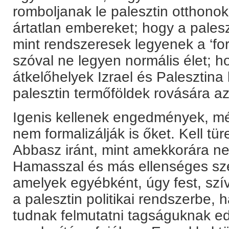
romboljanak le palesztin otthonok
ártatlan embereket; hogy a palesz
mint rendszeresek legyenek a ‘fo
szóval ne legyen normális élet; 
átkelőhelyek Izrael és Palesztina
palesztin termőföldek rovására az
Igenis kellenek engedmények, m
nem formalizálják is őket. Kell tü
Abbasz iránt, mint amekkorára n
Hamasszal és más ellenséges sz
amelyek egyébként, úgy fest, s
a palesztin politikai rendszerbe, h
tudnak felmutatni tagságuknak edd