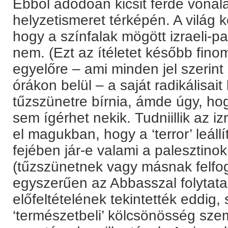
Ebből adódóan kicsit ferde vona
helyzetismeret térképén. A világ 
hogy a színfalak mögött izraeli-pal
nem. (Ezt az ítéletet később fin
egyelőre – ami minden jel szerint 
órákon belül – a saját radikálisait 
tűzszünetre bírnia, ámde úgy, ho
sem ígérhet nekik. Tudniillik az 
el magukban, hogy a ‘terror’ leáll
fejében jár-e valami a palesztino
(tűzszünetnek vagy másnak felfo
egyszerűen az Abbasszal folytat
előfeltételének tekintették eddig, 
‘természetbeli’ kölcsönösség sze