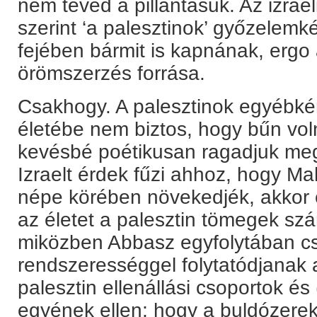
nem téved a pillantásuk. Az izraeli
szerint ‘a palesztinok’ győzelem
fejében bármit is kapnának, ergo a
örömszerzés forrása.
Csakhogy. A palesztinok egyébkén
életébe nem biztos, hogy bűn vol
kevésbé poétikusan ragadjuk meg
Izraelt érdek fűzi ahhoz, hogy M
népe körében növekedjék, akkor e
az életet a palesztin tömegek s
miközben Abbasz egyfolytában csö
rendszerességgel folytatódjanak
palesztin ellenállási csoportok és 
egyének ellen; hogy a buldózere