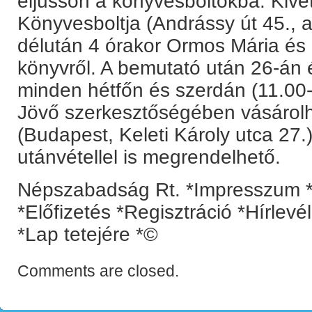
eljusson a könyvesboltokba. Kivét
Könyvesboltja (Andrássy út 45., 
délután 4 órakor Ormos Mária és 
könyvről. A bemutató után 26-án 
minden hétfőn és szerdán (11.00-
Jövő szerkesztőségében vásárol
(Budapest, Keleti Károly utca 27.)
utánvétellel is megrendelhető.
Népszabadság Rt. *Impresszum *
*Előfizetés *Regisztráció *Hírlev
*Lap tetejére *©
Comments are closed.