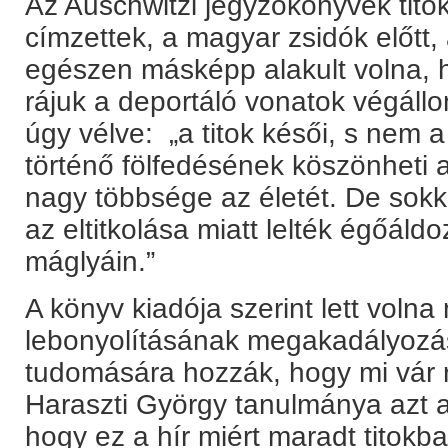
Az Auschwitzi jegyzőkönyvek tito
címzettek, a magyar zsidók előtt,
egészen másképp alakult volna, 
rájuk a deportáló vonatok végáll
úgy vélve: „a titok késői, s nem a
történő fölfedésének köszönheti
nagy többsége az életét. De sokk
az eltitkolása miatt lelték égőáld
máglyáin.”
A könyv kiadója szerint lett voln
lebonyolításának megakadályozás
tudomására hozzák, hogy mi vár 
Haraszti György tanulmánya azt a 
hogy ez a hír miért maradt titokb