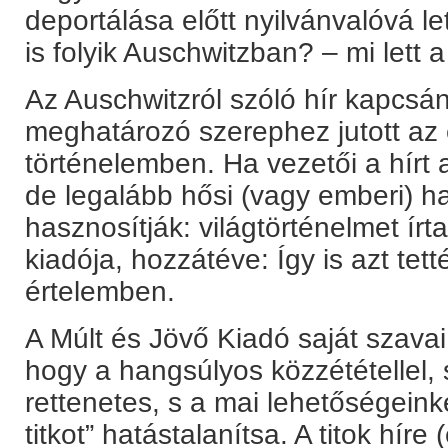
deportálása előtt nyilvánvalóvá l
is folyik Auschwitzban? – mi lett 
Az Auschwitzról szóló hír kapcsá
meghatározó szerephez jutott az
történelemben. Ha vezetői a hírt
de legalább hősi (vagy emberi) h
hasznosítják: világtörténelmet írta
kiadója, hozzátéve: Így is azt tet
értelemben.
A Múlt és Jövő Kiadó saját szavai s
hogy a hangsúlyos közzététellel,
rettenetes, s a mai lehetőségein
titkot” hatástalanítsa. A titok hír