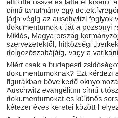
állította össze és látta el kísérő 
című tanulmány egy detektívreg
járja végig az auschwitzi foglyok 
dokumentumok útját a pozsonyi ra
Miklós, Magyarország kormányzója
szervezetektől, hitközségi „berkek
dolgozószobájáig, vagy a vatikáni
Miért csak a budapesti zsidóságo
dokumentumoknak? Ezt kérdezi 
figurákban bővelkedő oknyomozá
Auschwitz evangélium című utósz
dokumentumokat és különös sorsuk
kétezer éves keretei között helyez