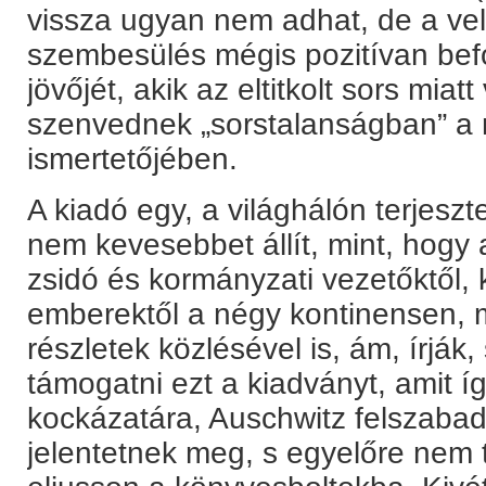
vissza ugyan nem adhat, de a ve
szembesülés mégis pozitívan bef
jövőjét, akik az eltitkolt sors miat
szenvednek „sorstalanságban” a m
ismertetőjében.
A kiadó egy, a világhálón terjeszt
nem kevesebbet állít, mint, hogy
zsidó és kormányzati vezetőktől
emberektől a négy kontinensen, 
részletek közlésével is, ám, írják
támogatni ezt a kiadványt, amit íg
kockázatára, Auschwitz felszabad
jelentetnek meg, s egyelőre nem t