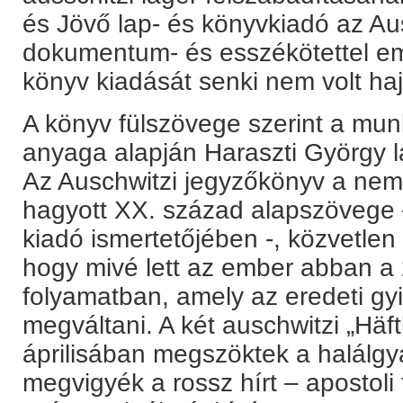
és Jövő lap- és könyvkiadó az Au
dokumentum- és esszékötettel eml
könyv kiadását senki nem volt ha
A könyv fülszövege szerint a mun
anyaga alapján Haraszti György lá
Az Auschwitzi jegyzőkönyv a ne
hagyott XX. század alapszövege 
kiadó ismertetőjében -, közvetlen é
hogy mivé lett az ember abban a 
folyamatban, amely az eredeti gyi
megváltani. A két auschwitzi „Häft
áprilisában megszöktek a halálgy
megvigyék a rossz hírt – apostoli 