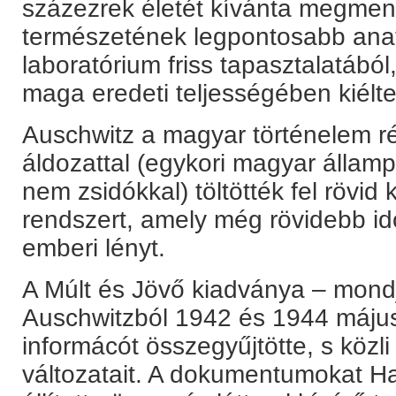
százezrek életét kívánta megmen
természetének legpontosabb anat
laboratórium friss tapasztalatából
maga eredeti teljességében kiélt
Auschwitz a magyar történelem rés
áldozattal (egykori magyar államp
nem zsidókkal) töltötték fel rövid 
rendszert, amely még rövidebb idő 
emberi lényt.
A Múlt és Jövő kiadványa – mondj
Auschwitzból 1942 és 1944 májusa
informácót összegyűjtötte, s köz
változatait. A dokumentumokat Ha