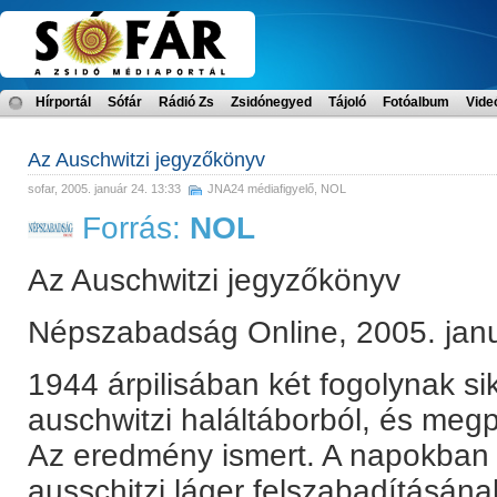
Hírportál
Sófár
Rádió Zs
Zsidónegyed
Tájoló
Fotóalbum
Vide
Az Auschwitzi jegyzőkönyv
sofar
, 2005. január 24. 13:33
JNA24 médiafigyelő
,
NOL
Forrás:
NOL
Az Auschwitzi jegyzőkönyv
Népszabadság Online, 2005. janu
1944 árpilisában két fogolynak si
auschwitzi haláltáborból, és megpr
Az eredmény ismert. A napokban 
ausschitzi láger felszabadításának