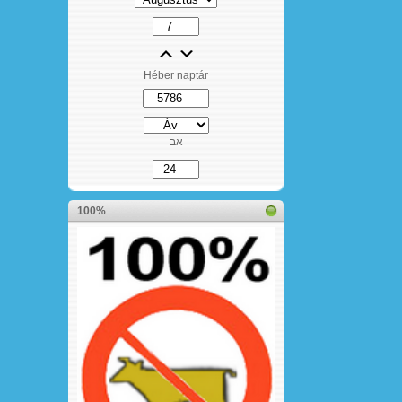
Héber naptár
אב
100%