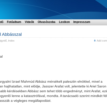
oló
Fotóalbum
Videók
Olvasószoba
Lexikon
Impresszum
al Abbásszal
igyelő
,
Index
Add com
al
rgyalni Izrael Mahmúd Abbász mérsékelt palesztin elnökkel, mivel a
hajthatatlan, mint elődje, Jasszer Arafat volt, jelentette ki Ariel Saron
osabb kérdésekben Abbász sem tehet több engedményt, mint Arafat, ezé
gyenlő lenne a katasztrófával, mondta. A tanácsadó szerint mindkét fé
lasszák a végleges megállapodást.