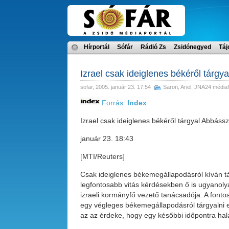
Hírportál
Sófár
Rádió Zs
Zsidónegyed
Táj
Izrael csak ideiglenes békéről tárgy
sofar
, 2005. január 23. 17:54
Saron, Ariel
,
JNA24 médiaf
Forrás:
Index
Izrael csak ideiglenes békéről tárgyal Abbássz
január 23. 18:43
[MTI/Reuters]
Csak ideiglenes békemegállapodásról kíván tá
legfontosabb vitás kérdésekben ő is ugyanolyan 
izraeli kormányfő vezető tanácsadója. A font
egy végleges békemegállapodásról tárgyalni e
az az érdeke, hogy egy későbbi időpontra ha