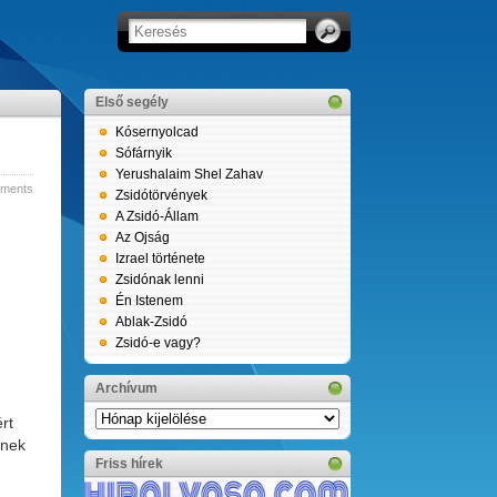
Első segély
Kósernyolcad
Sófárnyik
Yerushalaim Shel Zahav
ments
Zsidótörvények
A Zsidó-Állam
Az Ojság
Izrael története
Zsidónak lenni
Én Istenem
Ablak-Zsidó
Zsidó-e vagy?
Archívum
Archívum
rt
lnek
Friss hírek