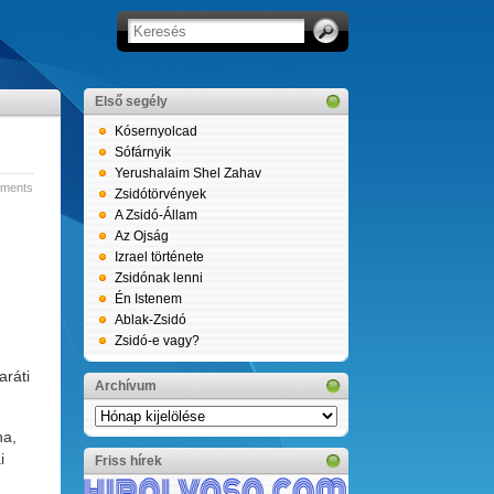
Első segély
Kósernyolcad
Sófárnyik
Yerushalaim Shel Zahav
ments
Zsidótörvények
A Zsidó-Állam
Az Ojság
Izrael története
Zsidónak lenni
Én Istenem
Ablak-Zsidó
Zsidó-e vagy?
aráti
Archívum
Archívum
na,
i
Friss hírek