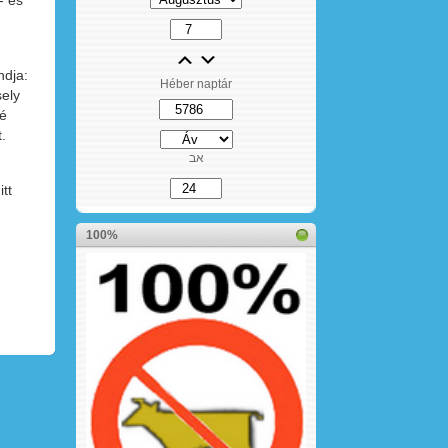
- és
ndja:
Héber naptár
sely
ré
.
אב
tt
100%