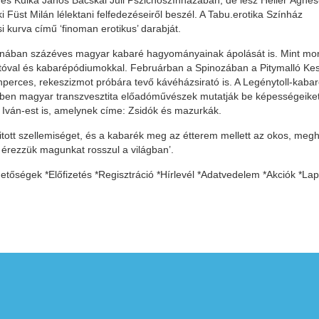
 és Kulka János Bácskai Juli Pszichoszínházában, de lesz Heller Ágnes
ki Füst Milán lélektani felfedezéseiről beszél. A Tabu.erotika Színház
 kurva című ‘finoman erotikus’ darabját.
anában százéves magyar kabaré hagyományainak ápolását is. Mint mo
atóval és kabarépódiumokkal. Februárban a Spinozában a Pitymalló Ke
nperces, rekeszizmot próbára tevő kávéházsirató is. A Legénytoll-kaba
lyben magyar transzvesztita előadóművészek mutatják be képességeiket
Iván-est is, amelynek címe: Zsidók és mazurkák.
tott szellemiséget, és a kabarék meg az étterem mellett az okos, meghi
 érezzük magunkat rosszul a világban’.
tőségek *Előfizetés *Regisztráció *Hírlevél *Adatvedelem *Akciók *Lap