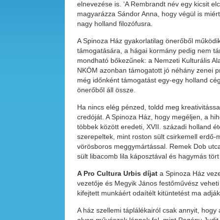
elnevezése is. ‘A Rembrandt név egy kicsit elc
magyarázza Sándor Anna, hogy végül is miért 
nagy holland filozófusra.
A Spinoza Ház gyakorlatilag önerőből működi
támogatására, a hágai kormány pedig nem támo
mondható bőkezűnek: a Nemzeti Kulturális Ala
NKÖM azonban támogatott jó néhány zenei pr
még időnként támogatást egy-egy holland cégt
önerőből áll össze.
Ha nincs elég pénzed, toldd meg kreativitássa
credóját. A Spinoza Ház, hogy megéljen, a hihe
többek között eredeti, XVII. századi holland ét
szerepeltek, mint roston sült csirkemell erdő
vörösboros meggymártással. Remek Dob utcai
sült libacomb lila káposztával és hagymás tör
A Pro Cultura Urbis díjat
a Spinoza Ház veze
vezetője és Megyik János festőművész veheti á
kifejtett munkáért odaítélt kitüntetést ma adják
A ház szellemi táplálékairól csak annyit, hogy