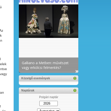
sú
Az
ak
an
l
telek
öntve
 vagy
Közelgő események
Naptárak
ban
Polgári naptár
t