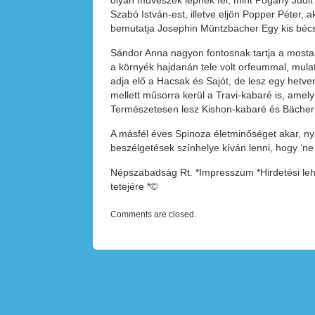
olyan művészek lépnek fel, mint Pogány Judit
Szabó István-est, illetve eljön Popper Péter, a
bemutatja Josephin Müntzbacher Egy kis bécsi
Sándor Anna nagyon fontosnak tartja a most
a környék hajdanán tele volt orfeummal, mul
adja elő a Hacsak és Sajót, de lesz egy hetve
mellett műsorra kerül a Travi-kabaré is, ame
Természetesen lesz Kishon-kabaré és Bächer 
A másfél éves Spinoza életminőséget akar, nyi
beszélgetések színhelye kíván lenni, hogy ‘ne
Népszabadság Rt. *Impresszum *Hirdetési lehe
tetejére *©
Comments are closed.