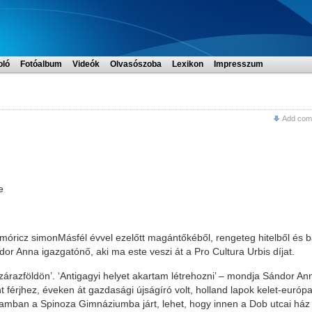
oló
Fotóalbum
Videók
Olvasószoba
Lexikon
Impresszum
Add com
e
óricz simonMásfél évvel ezelőtt magántőkéből, rengeteg hitelből és b
or Anna igazgatónő, aki ma este veszi át a Pro Cultura Urbis díjat.
szárazföldön’. ‘Antigagyi helyet akartam létrehozni’ – mondja Sándor An
nt férjhez, éveken át gazdasági újságíró volt, holland lapok kelet-európa
rdamban a Spinoza Gimnáziumba járt, lehet, hogy innen a Dob utcai ház