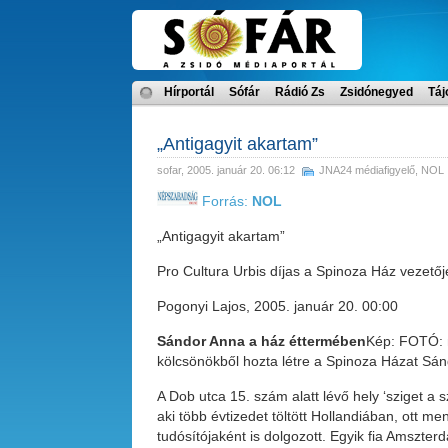
Hírportál
Sófár
Rádió Zs
Zsidónegyed
Táj
„Antigagyit akartam”
sofar
, 2005. január 20. 06:12
JNA24 médiafigyelő
,
NOL
Forrás:
NOL
„Antigagyit akartam”
Pro Cultura Urbis díjas a Spinoza Ház vezetőj
Pogonyi Lajos, 2005. január 20. 00:00
Sándor Anna a ház éttermében
Kép: FOTÓ: m
kölcsönökből hozta létre a Spinoza Házat Sánd
A Dob utca 15. szám alatt lévő hely ‘sziget a 
aki több évtizedet töltött Hollandiában, ott me
tudósítójaként is dolgozott. Egyik fia Amszte