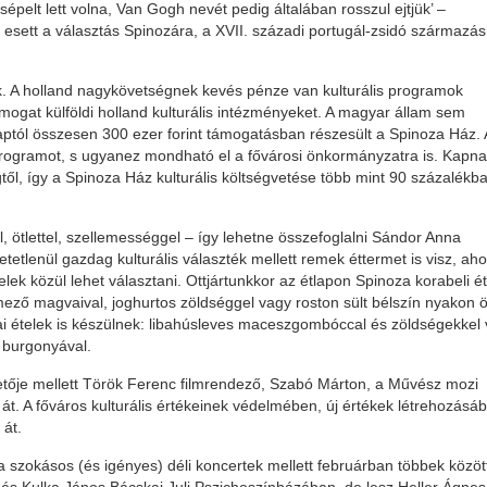
sépelt lett volna, Van Gogh nevét pedig általában rosszul ejtjük’ –
esett a választás Spinozára, a XVII. századi portugál-zsidó származá
k. A holland nagykövetségnek kevés pénze van kulturális programok
gat külföldi holland kulturális intézményeket. A magyar állam sem
ptól összesen 300 ezer forint támogatásban részesült a Spinoza Ház. 
ogramot, s ugyanez mondható el a fővárosi önkormányzatra is. Kapn
ől, így a Spinoza Ház kulturális költségvetése több mint 90 százalékb
l, ötlettel, szellemességgel – így lehetne összefoglalni Sándor Anna
tetlenül gazdag kulturális választék mellett remek éttermet is visz, aho
elek közül lehet választani. Ottjártunkkor az étlapon Spinoza korabeli é
-mező magvaival, joghurtos zöldséggel vagy roston sült bélszín nyakon 
 ételek is készülnek: libahúsleves maceszgombóccal és zöldségekkel
t burgonyával.
tője mellett Török Ferenc filmrendező, Szabó Márton, a Művész mozi
t. A főváros kulturális értékeinek védelmében, új értékek létrehozásá
 át.
 a szokásos (és igényes) déli koncertek mellett februárban többek közöt