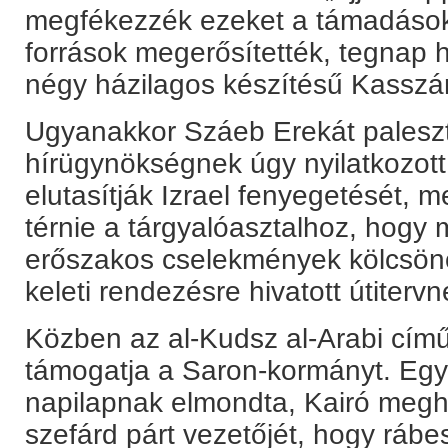
megfékezzék ezeket a támadásokat
források megerősítették, tegnap 
négy házilagos készítésű Kasszám-
Ugyanakkor Száeb Erekát paleszti
hírügynökségnek úgy nyilatkozott
elutasítják Izrael fenyegetését, m
térnie a tárgyalóasztalhoz, hogy
erőszakos cselekmények kölcsönös
keleti rendezésre hivatott útiterv
Közben az al-Kudsz al-Arabi című
támogatja a Saron-kormányt. Egy i
napilapnak elmondta, Kairó meghív
szefárd párt vezetőjét, hogy rábe