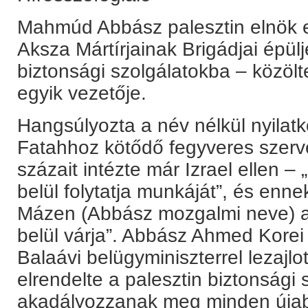
Mahmúd Abbász palesztin elnök el
Aksza Mártírjainak Brigádjai épül
biztonsági szolgálatokba – közölt
egyik vezetője.
Hangsúlyozta a név nélkül nyilat
Fatahhoz kötődő fegyveres szer
százait intézte már Izrael ellen –
belül folytatja munkáját”, és enn
Mázen (Abbász mozgalmi neve) a 
belül várja”. Abbász Ahmed Kore
Balaávi belügyminiszterrel lezajlot
elrendelte a palesztin biztonsági
akadályozzanak meg minden újabb