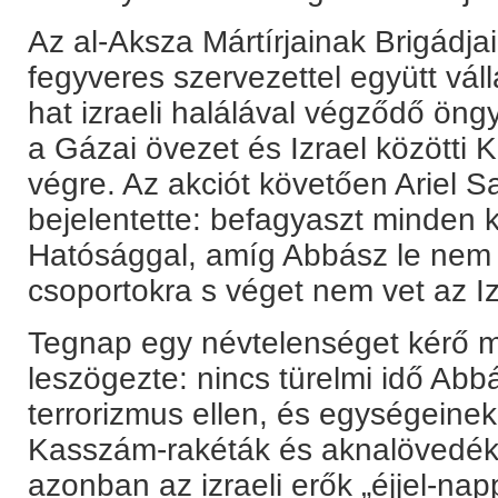
Az al-Aksza Mártírjainak Brigádjai
fegyveres szervezettel együtt válla
hat izraeli halálával végződő öng
a Gázai övezet és Izrael közötti K
végre. Az akciót követően Ariel S
bejelentette: befagyaszt minden k
Hatósággal, amíg Abbász le nem 
csoportokra s véget nem vet az I
Tegnap egy névtelenséget kérő ma
leszögezte: nincs türelmi idő Abbá
terrorizmus ellen, és egységeine
Kasszám-rakéták és aknalövedékek
azonban az izraeli erők „éjjel-na