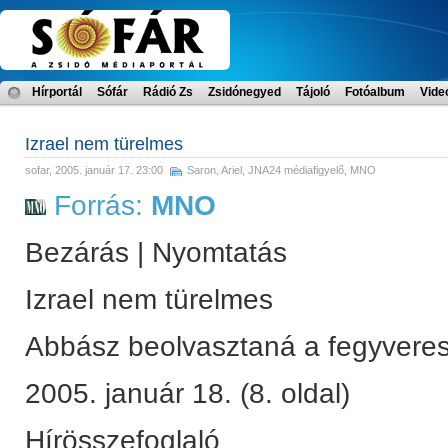
Hírportál
Sófár
Rádió Zs
Zsidónegyed
Tájoló
Fotóalbum
Vide
Izrael nem türelmes
sofar
, 2005. január 17. 23:00
Saron, Ariel
,
JNA24 médiafigyelő
,
MNO
Forrás:
MNO
Bezárás | Nyomtatás
Izrael nem türelmes
Abbász beolvasztaná a fegyveres
2005. január 18. (8. oldal)
Hírösszefoglaló