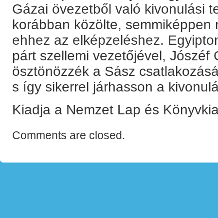
Gázai övezetből való kivonulási 
korábban közölte, semmiképpen n
ehhez az elképzeléshez. Egyiptom
párt szellemi vezetőjével, Jószéf 
ösztönözzék a Sász csatlakozásá
s így sikerrel járhasson a kivonulá
Kiadja a Nemzet Lap és Könyvkia
Comments are closed.