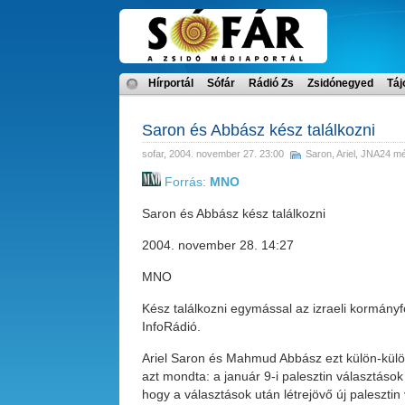
Hírportál
Sófár
Rádió Zs
Zsidónegyed
Táj
Saron és Abbász kész találkozni
sofar
, 2004. november 27. 23:00
Saron, Ariel
,
JNA24 méd
Forrás:
MNO
Saron és Abbász kész találkozni
2004. november 28. 14:27
MNO
Kész találkozni egymással az izraeli kormányfő
InfoRádió.
Ariel Saron és Mahmud Abbász ezt külön-kü
azt mondta: a január 9-i palesztin választások 
hogy a választások után létrejövő új palesztin