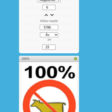
Héber naptár
אב
100%