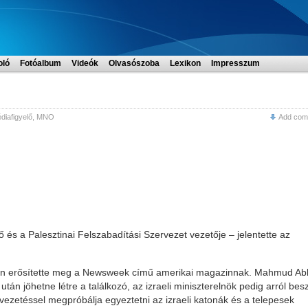
oló
Fotóalbum
Videók
Olvasószoba
Lexikon
Impresszum
iafigyelő
,
MNO
Add com
 és a Palesztinai Felszabadítási Szervezet vezetője – jelentette az
lön erősítette meg a Newsweek című amerikai magazinnak. Mahmud A
után jöhetne létre a találkozó, az izraeli miniszterelnök pedig arról besz
 vezetéssel megpróbálja egyeztetni az izraeli katonák és a telepesek