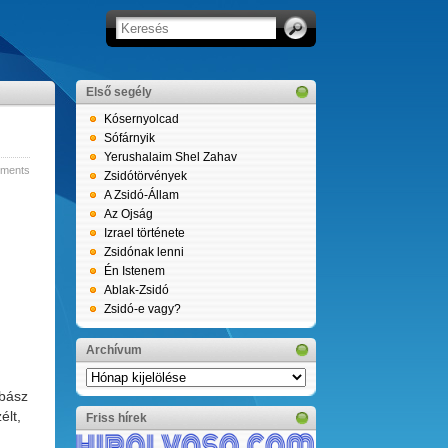
Első segély
Kósernyolcad
Sófárnyik
Yerushalaim Shel Zahav
ments
Zsidótörvények
A Zsidó-Állam
Az Ojság
Izrael története
Zsidónak lenni
Én Istenem
Ablak-Zsidó
Zsidó-e vagy?
Archívum
Archívum
bbász
élt,
Friss hírek