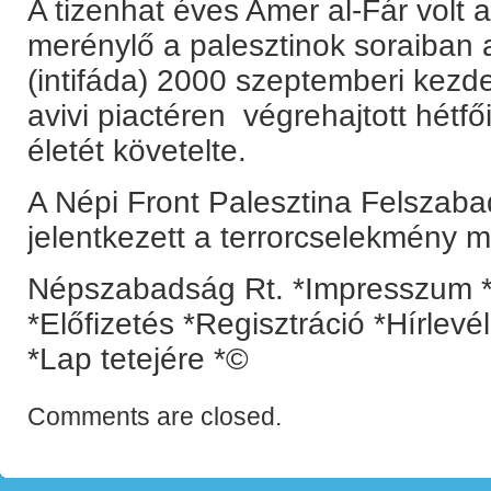
A tizenhat éves Amer al-Fár volt a
merénylő a palesztinok soraiban az
(intifáda) 2000 szeptemberi kezde
avivi piactéren végrehajtott hétfő
életét követelte.
A Népi Front Palesztina Felszaba
jelentkezett a terrorcselekmény 
Népszabadság Rt. *Impresszum *
*Előfizetés *Regisztráció *Hírlev
*Lap tetejére *©
Comments are closed.