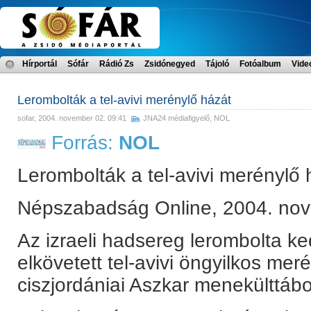
Hírportál
Sófár
Rádió Zs
Zsidónegyed
Tájoló
Fotóalbum
Vide
Lerombolták a tel-avivi merénylő házát
sofar
, 2004. november 02. 09:41
JNA24 médiafigyelő
,
NOL
Forrás:
NOL
Lerombolták a tel-avivi merénylő 
Népszabadság Online, 2004. nov
Az izraeli hadsereg lerombolta k
elkövetett tel-avivi öngyilkos mer
ciszjordániai Aszkar menekülttáb