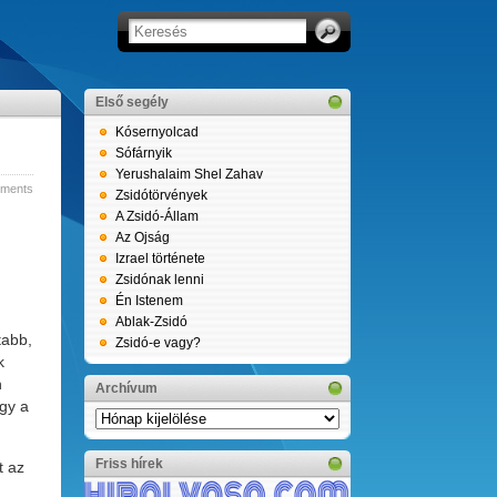
Első segély
Kósernyolcad
Sófárnyik
Yerushalaim Shel Zahav
ments
Zsidótörvények
A Zsidó-Állam
Az Ojság
Izrael története
Zsidónak lenni
Én Istenem
Ablak-Zsidó
tabb,
Zsidó-e vagy?
k
n
Archívum
így a
Archívum
Friss hírek
t az