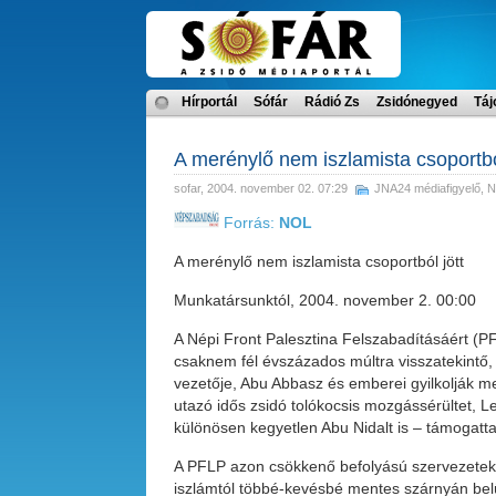
Hírportál
Sófár
Rádió Zs
Zsidónegyed
Táj
A merénylő nem iszlamista csoportból
sofar
, 2004. november 02. 07:29
JNA24 médiafigyelő
,
N
Forrás:
NOL
A merénylő nem iszlamista csoportból jött
Munkatársunktól, 2004. november 2. 00:00
A Népi Front Palesztina Felszabadításáért (PF
csaknem fél évszázados múltra visszatekintő, 
vezetője, Abu Abbasz és emberei gyilkolják me
utazó idős zsidó tolókocsis mozgássérültet, L
különösen kegyetlen Abu Nidalt is – támogatta
A PFLP azon csökkenő befolyású szervezetek k
iszlámtól többé-kevésbé mentes szárnyán belü