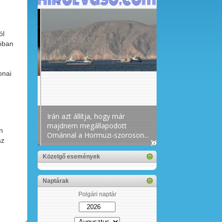
ól
ióban
onai
n
az
Közelgő események
Naptárak
Polgári naptár