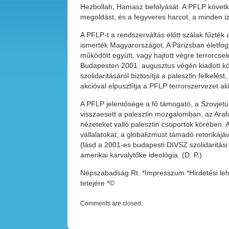
Hezbollah, Hamasz befolyását. A PFLP következ
megoldást, és a fegyveres harcot, a minden izra
A PFLP-t a rendszerváltás előtt szálak fűzték 
ismerték Magyarországot. A Párizsban életfogy
működött együtt, vagy hajtott végre terrorcse
Budapesten 2001. augusztus végén kiadott kö
szolidaritásáról biztosítja a palesztin felkelést
akcióval elpusztítja a PFLP terrorszervezet akko
A PFLP jelentősége a fő támogató, a Szovjetun
visszaesett a palesztin mozgalomban, az Arafat 
nézeteket valló palesztin csoportok körében. 
vállalatokat, a globalizmust támadó retorikájá
(lásd a 2001-es budapesti DIVSZ szolidaritási
amerikai karvalytőke ideológia. (D. P.)
Népszabadság Rt. *Impresszum *Hirdetési lehe
tetejére *©
Comments are closed.