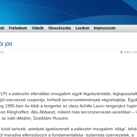
oló
Fotóalbum
Videók
Olvasószoba
Lexikon
Impresszum
 jött
OL
Add com
LP) a palesztin ellenállási mozgalom egyik legelszántabb, legtapasztal
jól szervezett csoportja, hírhedt terrorcselekmények végrehajtója. Egyi
g 1985-ben és lökik a tengerbe az olasz Achille Lauro tengerjáró hajó
eon Klinghoffert. Abu Abbaszt, miként más terrorszervezet-vezetőket – 
 az iraki diktátor, Szaddám Huszein.
özé tartozik, amelyek igyekszenek a palesztin mozgalom ‘világi’, tehá
l maradva ellensúlyozni a fundamentalista- iszlamista szervezetek, a