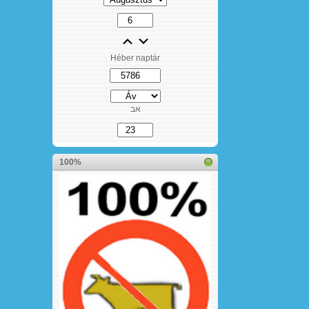
Héber naptár
אב
100%