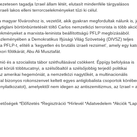
etesen tagadja Izrael állam létét, elutasít mindenféle tárgyalásos
eli lakos elleni terrorcselekményeket tűzi ki célul.
a magyar fővároshoz is, vezetőit, akik gyakran megfordultak nálunk is, j
tiglani börtönbüntetését töltő Carlos nemzetközi terrorista is több akc
lekményeket a marxista-leninista beállítottságú PFLP megbízásából.
zleményében a Demokratikus Ifjúsági Világ Szövetség (DIVSZ) teljes
, a PFLP-t, elítéli a ‘kegyetlen és brutális izraeli rezsimet’, amely egy kat
ri főtitkárát, Abu Ali Musztafát.
ió és a szocialista tábor széthullásával csökkent. Éppígy befolyása is
körüli többtucatnyi, a szélsőbaltól a szélsőjobbig terjedő politikai
Az amerikai hegemóniát, a nemzetközi nagytőkét, a multinacionális
val bizonyos rokonszenvet keltett egyes antiglobalista csoportok körébe
 nyilatkozatot), amelyektől nem idegen az antiszemitizmus, az Izrael = 
tőségek *Előfizetés *Regisztráció *Hírlevél *Adatvedelem *Akciók *Lap