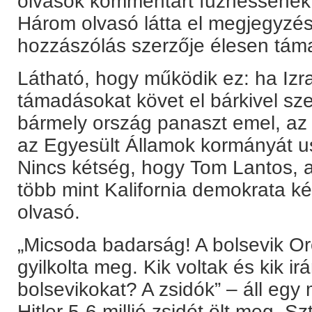
olvasók kommentárt fűzhessenek 
Három olvasó látta el megjegyzés
hozzászólás szerzője élesen táma
Látható, hogy működik ez: ha Izrae
támadásokat követ el bárkivel sze
bármely ország panaszt emel, az iz
az Egyesült Államok kormányát us
Nincs kétség, hogy Tom Lantos, az
több mint Kalifornia demokrata kép
olvasó.
„Micsoda badarság! A bolsevik Or
gyilkolta meg. Kik voltak és kik ir
bolsevikokat? A zsidók” – áll eg
Hitler 5-6 millió zsidót ölt meg, S