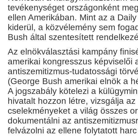
tevékenységet országonként megfi
ellen Amerikában. Mint az a Daily 
kiderül, a közvélemény sem fogad
Bush által szentesített rendelkezé
Az elnökválasztási kampány finis
amerikai kongresszus képviselői 
antiszemitizmus-tudatossági törvén
(George Bush amerikai elnök a hét
A jogszabály kötelezi a külügymin
hivatalt hozzon létre, vizsgálja az
cselekményeket a világ összes or
dokumentálni az antiszemitizmusr
felvázolni az ellene folytatott harc