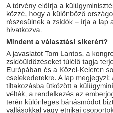
A törvény előírja a külügyminiszt
közzé, hogy a különböző orszá
részesülnek a zsidók – írja a lap
hivatkozva.
Mindent a választási sikerért?
A javaslatot Tom Lantos, a kongr
zsidóüldözéseket túlélő tagja terje
Európában és a Közel-Keleten sor
cselekedetekre. A lap megjegyzi: 
tiltakozásba ütközött a külügymin
vélték, a rendelkezés az emberjog
terén különleges bánásmódot biz
vallásokkal vagy etnikai csoporto