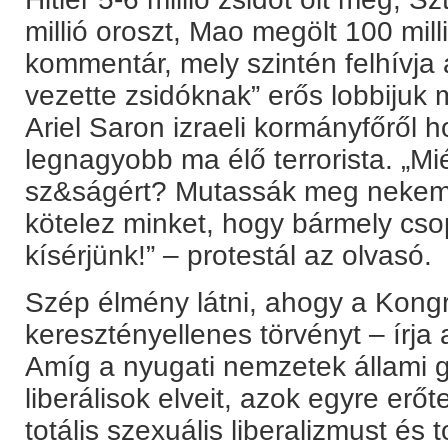
millió oroszt, Mao megölt 100 milli
kommentár, mely szintén felhívja 
vezette zsidóknak” erős lobbiju
Ariel Saron izraeli kormányfőről 
legnagyobb ma élő terrorista. „Mié
sz&ságért? Mutassák meg nekem 
kötelez minket, hogy bármely cso
kísérjünk!” – protestál az olvasó.
Szép élmény látni, ahogy a Kong
keresztényellenes törvényt – írja 
Amíg a nyugati nemzetek állami gy
liberálisok elveit, azok egyre erőt
totális szexuális liberalizmust és t