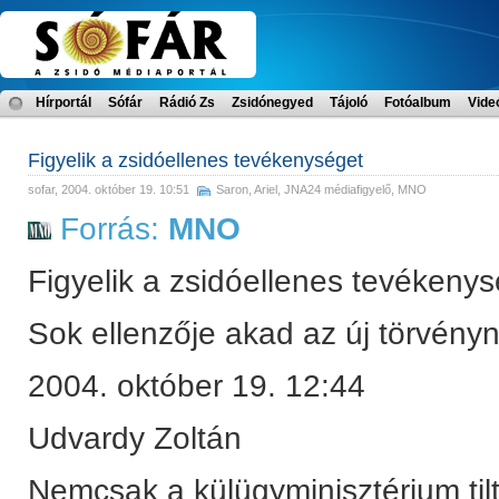
Hírportál
Sófár
Rádió Zs
Zsidónegyed
Tájoló
Fotóalbum
Vide
Figyelik a zsidóellenes tevékenységet
sofar
, 2004. október 19. 10:51
Saron, Ariel
,
JNA24 médiafigyelő
,
MNO
Forrás:
MNO
Figyelik a zsidóellenes tevékeny
Sok ellenzője akad az új törvény
2004. október 19. 12:44
Udvardy Zoltán
Nemcsak a külügyminisztérium tilt