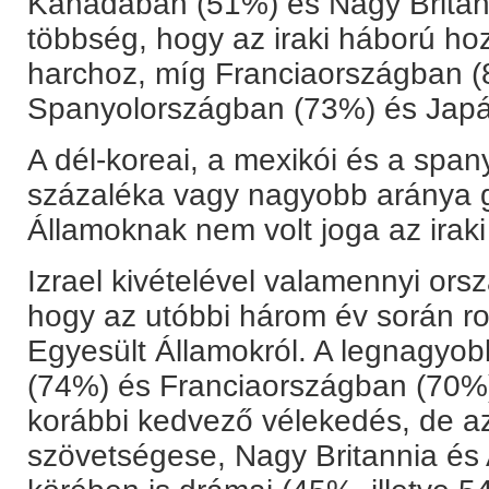
Kanadában (51%) és Nagy Britann
többség, hogy az iraki háború hozz
harchoz, míg Franciaországban 
Spanyolországban (73%) és Japá
A dél-koreai, a mexikói és a spa
százaléka vagy nagyobb aránya g
Államoknak nem volt joga az iraki
Izrael kivételével valamennyi ors
hogy az utóbbi három év során r
Egyesült Államokról. A legnagy
(74%) és Franciaországban (70%) 
korábbi kedvező vélekedés, de a
szövetségese, Nagy Britannia és 