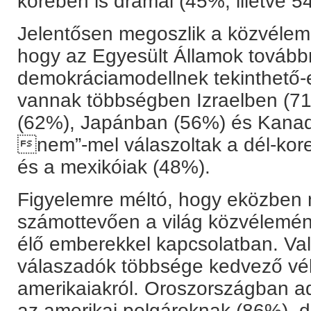
körében is drámai (45%, illetve 5
Jelentősen megoszlik a közvélem
hogy az Egyesült Államok tovább
demokráciamodellnek tekinthető-
vannak többségben Izraelben (7
(62%), Japánban (56%) és Kanad
nem”-mel válaszoltak a dél-kore
és a mexikóiak (48%).
Figyelemre méltó, hogy eközben 
számottevően a világ közvélemé
élő emberekkel kapcsolatban. Va
válaszadók többsége kedvező vé
amerikaiakról. Oroszországban ad
az amerikai polgároknak (86%), de