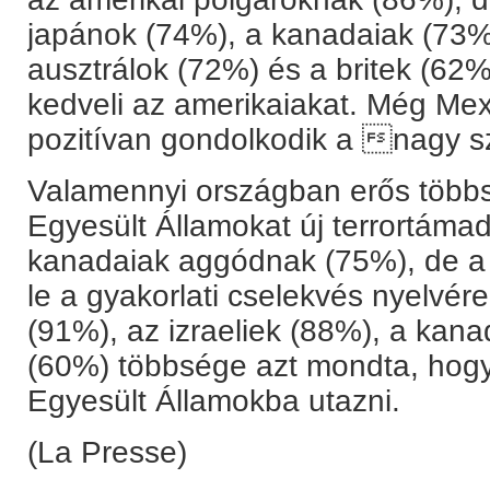
japánok (74%), a kanadaiak (73%,
ausztrálok (72%) és a britek (62
kedveli az amerikaiakat. Még Me
pozitívan gondolkodik a nagy s
Valamennyi országban erős többsé
Egyesült Államokat új terrortámad
kanadaiak aggódnak (75%), de a 
le a gyakorlati cselekvés nyelvér
(91%), az izraeliek (88%), a kan
(60%) többsége azt mondta, hogy
Egyesült Államokba utazni.
(La Presse)