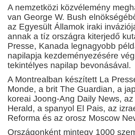
A nemzetközi közvélemény megh
van George W. Bush elnökségéből,
az Egyesült Államok iraki inváziój
annak a tíz országra kiterjedő ku
Presse, Kanada legnagyobb péld
napilapja kezdeményezésére végez
tekintélyes napilap bevonásával.
A Montrealban készített La Presse
Monde, a brit The Guardian, a ja
koreai Joong-Ang Daily News, az 
Herald, a spanyol El Pais, az izra
Reforma és az orosz Moscow News
Országonként mintegy 1000 szemé