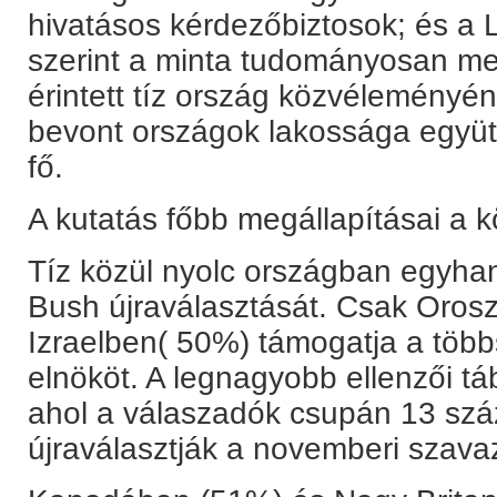
hivatásos kérdezőbiztosok; és a 
szerint a minta tudományosan me
érintett tíz ország közvélemény
bevont országok lakossága együtt
fő.
A kutatás főbb megállapításai a 
Tíz közül nyolc országban egyha
Bush újraválasztását. Csak Oros
Izraelben( 50%) támogatja a többs
elnököt. A legnagyobb ellenzői t
ahol a válaszadók csupán 13 szá
újraválasztják a novemberi szava