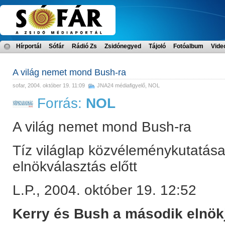
Hírportál
Sófár
Rádió Zs
Zsidónegyed
Tájoló
Fotóalbum
Vide
A világ nemet mond Bush-ra
sofar
, 2004. október 19. 11:09
JNA24 médiafigyelő
,
NOL
Forrás:
NOL
A világ nemet mond Bush-ra
Tíz világlap közvéleménykutatása
elnökválasztás előtt
L.P., 2004. október 19. 12:52
Kerry és Bush a második elnökje