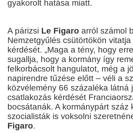
gyakorolt hatása miatt.
A párizsi
Le Figaro
arról számol b
Nemzetgyűlés csütörtökön vitatja
kérdését. „Maga a tény, hogy erre
sugallja, hogy a kormány így rem
felkorbácsolt hangulatot, még a j
napirendre tűzése előtt – véli a s
közvélemény 66 százaléka látná j
csatlakozás kérdését Franciaor
bocsátanák. A kormánypárt száz k
szocialisták is voksolni szeretné
Figaro
.