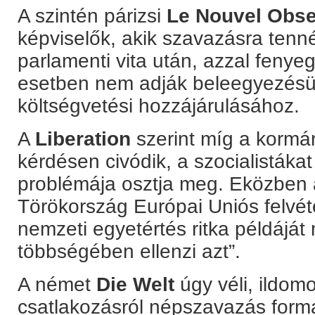
A szintén párizsi
Le Nouvel Obse
képviselők, akik szavazásra tenné
parlamenti vita után, azzal fenye
esetben nem adják beleegyezésü
költségvetési hozzájárulásához.
A
Liberation
szerint míg a kormá
kérdésen civódik, a szocialistáka
problémája osztja meg. Eközben 
Törökország Európai Uniós felvéte
nemzeti egyetértés ritka példáját
többségében ellenzi azt”.
A német
Die Welt
úgy véli, ildom
csatlakozásról népszavazás formá