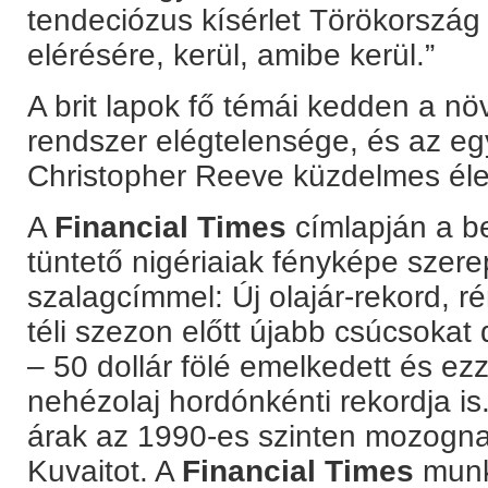
tendeciózus kísérlet Törökország
elérésére, kerül, amibe kerül.”
A brit lapok fő témái kedden a nö
rendszer elégtelensége, és az eg
Christopher Reeve küzdelmes élet
A
Financial Times
címlapján a b
tüntető nigériaiak fényképe szer
szalagcímmel: Új olajár-rekord, r
téli szezon előtt újabb csúcsokat
– 50 dollár fölé emelkedett és ez
nehézolaj hordónkénti rekordja i
árak az 1990-es szinten mozogna
Kuvaitot. A
Financial Times
munk