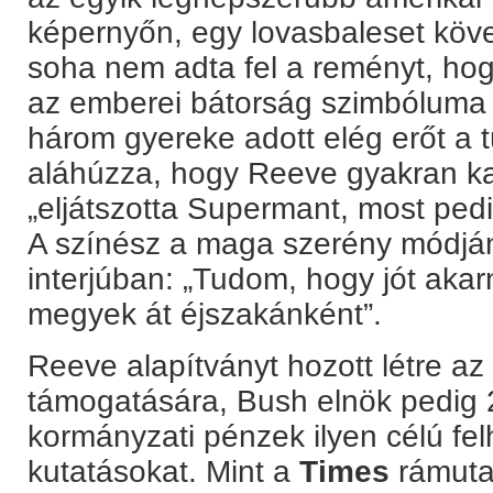
képernyőn, egy lovasbaleset köv
soha nem adta fel a reményt, hogy
az emberei bátorság szimbóluma l
három gyereke adott elég erőt a 
aláhúzza, hogy Reeve gyakran kap
„eljátszotta Supermant, most ped
A színész a maga szerény módjá
interjúban: „Tudom, hogy jót akar
megyek át éjszakánként”.
Reeve alapítványt hozott létre az
támogatására, Bush elnök pedig
kormányzati pénzek ilyen célú fel
kutatásokat. Mint a
Times
rámuta