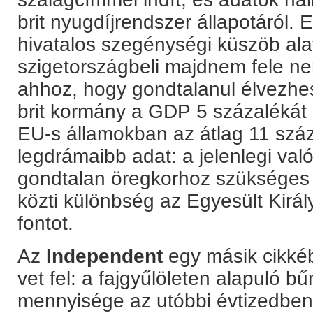
brit nyugdíjrendszer állapotáról. E
hivatalos szegénységi küszöb alatt
szigetországbeli majdnem fele ne
ahhoz, hogy gondtalanul élvezhes
brit kormány a GDP 5 százalékát k
EU-s államokban az átlag 11 száz
legdrámaibb adat: a jelenlegi val
gondtalan öregkorhoz szükséges 
közti különbség az Egyesült Király
fontot.
Az
Independent
egy másik cikké
vet fel: a fajgyűlöleten alapuló 
mennyisége az utóbbi évtizedben