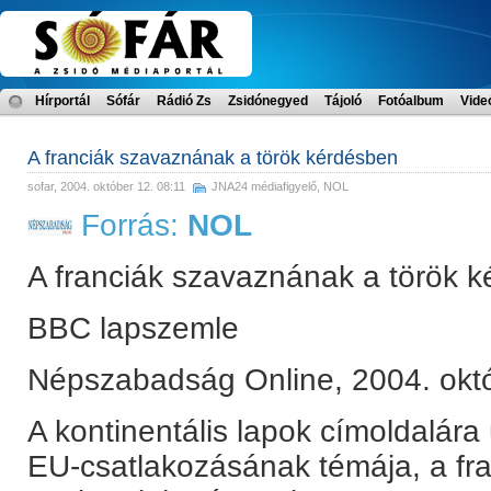
Hírportál
Sófár
Rádió Zs
Zsidónegyed
Tájoló
Fotóalbum
Vide
A franciák szavaznának a török kérdésben
sofar
, 2004. október 12. 08:11
JNA24 médiafigyelő
,
NOL
Forrás:
NOL
A franciák szavaznának a török 
BBC lapszemle
Népszabadság Online, 2004. októ
A kontinentális lapok címoldalára 
EU-csatlakozásának témája, a fra