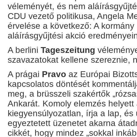
véleményét, és nem aláírásgyűjté
CDU vezető politikusa, Angela Mer
érvelése a következő: A kormány
aláírásgyűjtési akció eredményein
A berlini
Tageszeitung
véleménye 
szavazatokat kellene szereznie, n
A prágai
Pravo
az Európai Bizott
kapcsolatos döntését kommentálja.
meg, a brüsszeli szakértők „rózs
Ankarát. Komoly elemzés helyett a
kiegyensúlyozatlan, írja a lap, és
egyeztetett üzenetet akarna átadn
cikkét, hogy mindez „sokkal inká