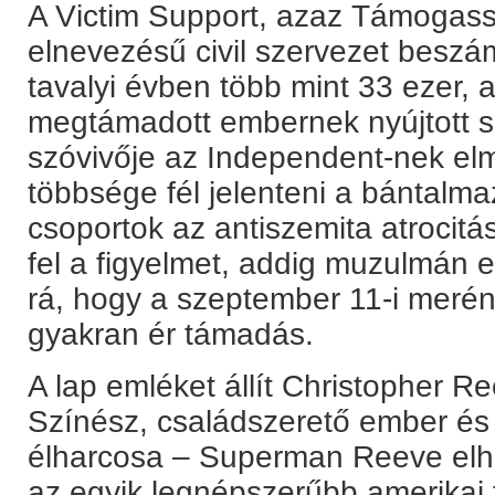
A Victim Support, azaz Támogass
elnevezésű civil szervezet beszám
tavalyi évben több mint 33 ezer, 
megtámadott embernek nyújtott se
szóvivője az Independent-nek el
többsége fél jelenteni a bántalm
csoportok az antiszemita atrocit
fel a figyelmet, addig muzulmán 
rá, hogy a szeptember 11-i merén
gyakran ér támadás.
A lap emléket állít Christopher R
Színész, családszerető ember és 
élharcosa – Superman Reeve elhun
az egyik legnépszerűbb amerikai f