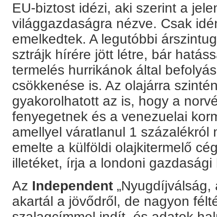
EU-biztost idézi, aki szerint a jel
világgazdaságra nézve. Csak idé
emelkedtek. A legutóbbi árszintugr
sztrájk hírére jött létre, bár hatás
termelés hurrikánok által befolyás
csökkenése is. Az olajárra szinté
gyakorolhatott az is, hogy a norvé
fenyegetnek és a venezuelai kor
amellyel váratlanul 1 százalékró
emelte a külföldi olajkitermelő cég
illetéket, írja a londoni gazdasági 
Az
Independent
„Nyugdíjválság, 
akartál a jövődről, de nagyon fél
szalagcímmel indít, és adatok hal