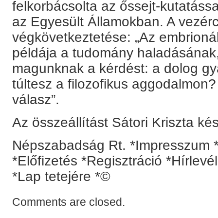
felkorbácsolta az őssejt-kutatással
az Egyesült Államokban. A vezérc
végkövetkeztetése: „Az embrionáli
példája a tudomány haladásának, 
magunknak a kérdést: a dolog gy
túltesz a filozofikus aggodalmon
válasz”.
Az összeállítást Sátori Kriszta ké
Népszabadság Rt. *Impresszum *
*Előfizetés *Regisztráció *Hírlev
*Lap tetejére *©
Comments are closed.