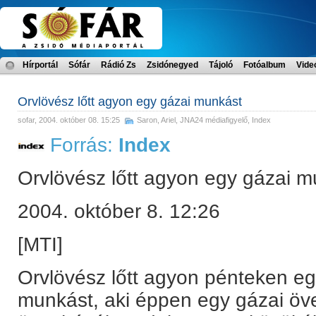
Hírportál
Sófár
Rádió Zs
Zsidónegyed
Tájoló
Fotóalbum
Vide
Orvlövész lőtt agyon egy gázai munkást
sofar
, 2004. október 08. 15:25
Saron, Ariel
,
JNA24 médiafigyelő
,
Index
Forrás:
Index
Orvlövész lőtt agyon egy gázai m
2004. október 8. 12:26
[MTI]
Orvlövész lőtt agyon pénteken e
munkást, aki éppen egy gázai öve