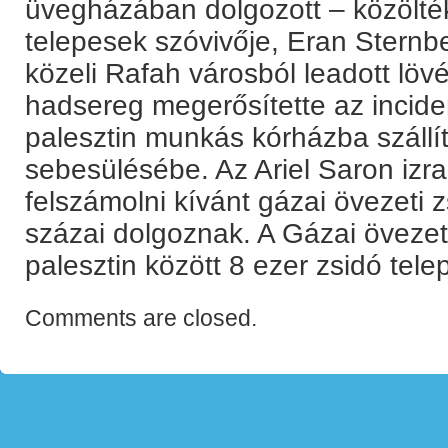
üvegházában dolgozott – közölték
telepesek szóvivője, Eran Sternb
közeli Rafah városból leadott lövés 
hadsereg megerősítette az incide
palesztin munkás kórházba szállí
sebesülésébe. Az Ariel Saron izra
felszámolni kívánt gázai övezeti 
százai dolgoznak. A Gázai övezet
palesztin között 8 ezer zsidó telep
Comments are closed.