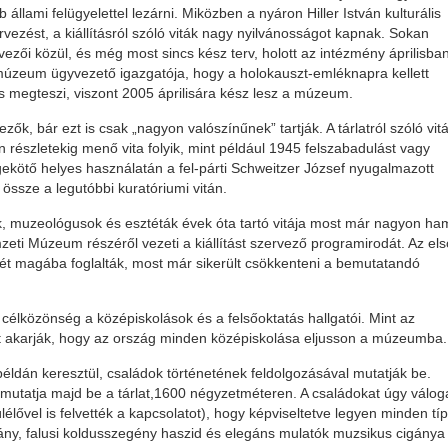
llami felügyelettel lezárni. Miközben a nyáron Hiller István kulturális
rvezést, a kiállításról szóló viták nagy nyilvánosságot kapnak. Sokan
zői közül, és még most sincs kész terv, holott az intézmény áprilisba
múzeum ügyvezető igazgatója, hogy a holokauszt-emléknapra kellett
s is megteszi, viszont 2005 áprilisára kész lesz a múzeum.
ők, bár ezt is csak „nagyon valószínűnek” tartják. A tárlatról szóló vitát
n részletekig menő vita folyik, mint például 1945 felszabadulást vagy
ekötő helyes használatán a fel-párti Schweitzer József nyugalmazott
 össze a legutóbbi kuratóriumi vitán.
ek, muzeológusok és esztéták évek óta tartó vitája most már nagyon ha
zeti Múzeum részéről vezeti a kiállítást szervező programirodát. Az els
tét magába foglalták, most már sikerült csökkenteni a bemutatandó
élközönség a középiskolások és a felsőoktatás hallgatói. Mint az
t akarják, hogy az ország minden középiskolása eljusson a múzeumba.
 példán keresztül, családok történetének feldolgozásával mutatják be.
 mutatja majd be a tárlat,1600 négyzetméteren. A családokat úgy válog
lővel is felvették a kapcsolatot), hogy képviseltetve legyen minden típ
gány, falusi koldusszegény haszid és elegáns mulatók muzsikus cigánya