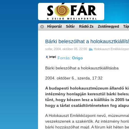
Hírportál
Sófár
Rádió Zs
Zsidónegyed
Táj
Bárki beleszólhat a holokausztkiállí
sofar
, 2004. október 05. 22:00
Holokauszt Emlékközpon
Forrás:
Origo
Bárki beleszólhat a holokausztkiállításba
2004. október 6., szerda, 17:32
A budapesti holokausztmúzeum állandó kiá
intézmény honlapján keresztül bárki beles
tűnt, hogy készen lesz a kiállítás is 2005 
hogy a tárlat családtörténeteken fog alapuln
A Holokauszt Emlékközpont nevű, múzeumnak is
veszekszenek a szakértők. Az intézmény honl
bárki hozzászólhat majd. A fórum két héten belü