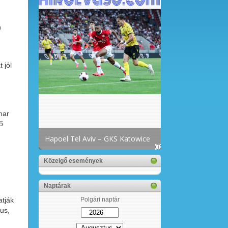
n
 jól
mar
ő
Közelgő események
Naptárak
atják
Polgári naptár
us,