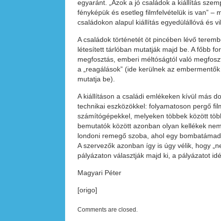
egyaránt. „Azok a jó családok a kiállítás sz
fényképük és esetleg filmfelvételük is van” – m
családokon alapul kiállítás egyedülállóvá és 
A családok történetét öt pincében lévő terem
létesített tárlóban mutatják majd be. A főbb f
megfosztás, emberi méltóságtól való megfosztá
a „reagálások” (ide kerülnek az embermentők 
mutatja be).
A kiállításon a családi emlékeken kívül más d
technikai eszközökkel: folyamatoson pergő f
számítógépekkel, melyeken többek között több
bemutatók között azonban olyan kellékek nem l
londoni remegő szoba, ahol egy bombatámadást
A szervezők azonban így is úgy vélik, hogy „ne
pályázaton választják majd ki, a pályázatot idé
Magyari Péter
[origo]
Comments are closed.