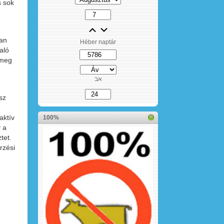
s sok
ban
Héber naptár
aló
 meg
אב
sz
aktív
100%
y a
tet.
rzési