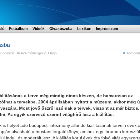
oló
Fotóalbum
Videók
Olvasószoba
Lexikon
Impresszum
tásba
t dosszié
,
JNA24 médiafigyelő
,
Origo
Add com
llításának a terve még mindig nincs készen, de hamarosan az
zólhat a tervekbe. 2004 áprilisában nyitott a múzeum, akkor még 
tavaszára. Most jövő őszről szólnak a tervek, viszont az már biztos,
i. Az egyik szervező szerint világhírű lesz a kiállítás.
 helyet adó budapesti intézmény állandó kiállításának tervein évek ó
apján olvasható a mostani forgatókönyv, amihez egy fórumon keresztül
l indul, és moderált lesz. A kiállítás körül évek óta folyó vitát egyszerr