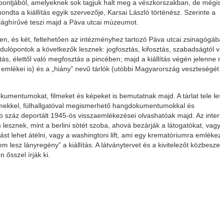
empontjából, amelyeknek sok tagjuk halt meg a vészkorszakban, de mégi
ondta a kiállítás egyik szervezője, Karsai László történész. Szerinte a
világhírűvé teszi majd a Páva utcai múzeumot.
ben, és két, feltehetően az intézményhez tartozó Páva utcai zsinagógá
ordulópontok a következők lesznek: jogfosztás, kifosztás, szabadságtól v
s, élettől való megfosztás a pincében; majd a kiállítás végén jelenne
emlékei is) és a „hiány” nevű tárlók (utóbbi Magyarország veszteségét
okumentumokat, filmeket és képeket is bemutatnak majd. A tárlat tele le
ilmekkel, fülhallgatóval megismerhető hangdokumentumokkal és
 száz deportált 1945-ös visszaemlékezései olvashatóak majd. Az inter
esznek, mint a berlini sötét szoba, ahová bezárják a látogatókat, vag
 lehet átélni, vagy a washingtoni lift, ami egy krematóriumra emlékez
m lesz lányregény” a kiállítás. A látványtervet és a kivitelezőt közbesze
n ősszel írják ki.