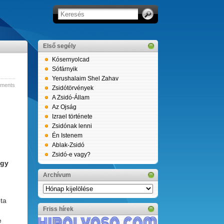
Első segély
Kósernyolcad
Sófárnyik
Yerushalaim Shel Zahav
ments
Zsidótörvények
A Zsidó-Állam
Az Ojság
Izrael története
Zsidónak lenni
Én Istenem
Ablak-Zsidó
Zsidó-e vagy?
úgy
Archívum
Archívum
ta
Friss hírek
e