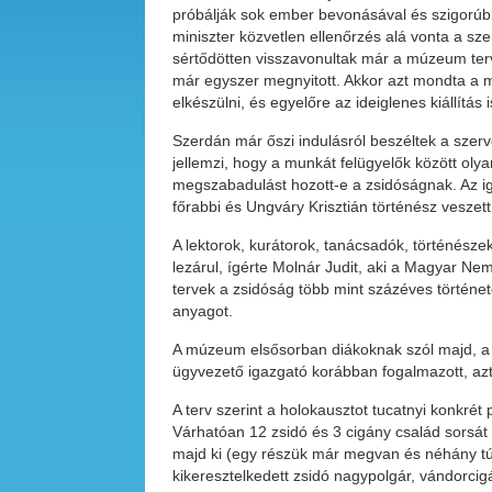
próbálják sok ember bevonásával és szigorúbb á
miniszter közvetlen ellenőrzés alá vonta a sze
sértődötten visszavonultak már a múzeum terve
már egyszer megnyitott. Akkor azt mondta a 
elkészülni, és egyelőre az ideiglenes kiállítá
Szerdán már őszi indulásról beszéltek a szervez
jellemzi, hogy a munkát felügyelők között olya
megszabadulást hozott-e a zsidóságnak. Az ig
főrabbi és Ungváry Krisztián történész veszett
A lektorok, kurátorok, tanácsadók, történész
lezárul, ígérte Molnár Judit, aki a Magyar Nem
tervek a zsidóság több mint százéves történe
anyagot.
A múzeum elsősorban diákoknak szól majd, a c
ügyvezető igazgató korábban fogalmazott, az
A terv szerint a holokausztot tucatnyi konkrét
Várhatóan 12 zsidó és 3 cigány család sorsát
majd ki (egy részük már megvan és néhány túlé
kikeresztelkedett zsidó nagypolgár, vándorci