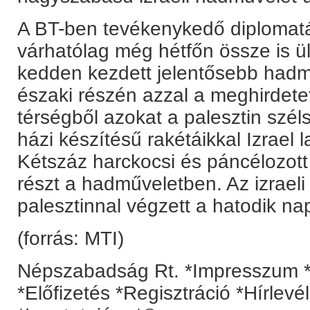
A BT-ben tevékenykedő diplomatá
várhatólag még hétfőn össze is ül 
kedden kezdett jelentősebb hadm
északi részén azzal a meghirdetett
térségből azokat a palesztin szé
házi készítésű rakétáikkal Izrael la
Kétszáz harckocsi és páncélozott 
részt a hadműveletben. Az izrael
palesztinnal végzett a hatodik na
(forrás: MTI)
Népszabadság Rt. *Impresszum *
*Előfizetés *Regisztráció *Hírlev