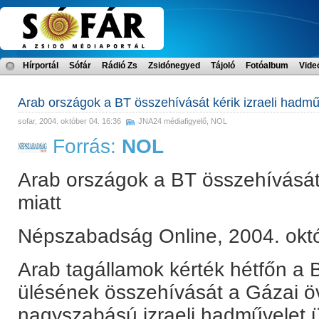
Hírportál
Sófár
Rádió Zs
Zsidónegyed
Tájoló
Fotóalbum
Vide
Arab országok a BT összehívását kérik izraeli hadmű
sofar
, 2004. október 04. 16:36
JNA24 médiafigyelő
,
NOL
Forrás:
NOL
Arab országok a BT összehívását 
miatt
Népszabadság Online, 2004. októ
Arab tagállamok kérték hétfőn a B
ülésének összehívását a Gázai öv
nagyszabású izraeli hadművelet 