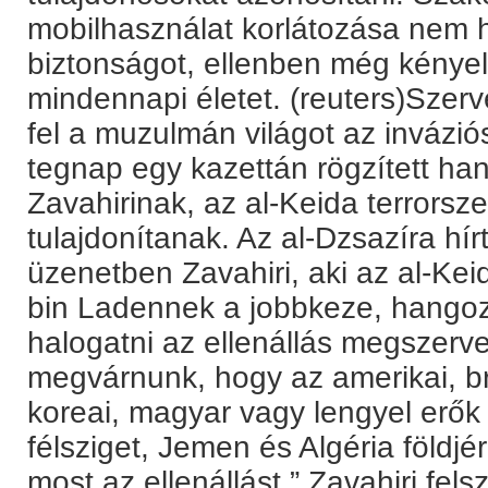
mobilhasználat korlátozása nem
biztonságot, ellenben még kénye
mindennapi életet. (reuters)
Szerve
fel a muzulmán világot az invázió
tegnap egy kazettán rögzített ha
Zavahirinak, az al-Keida terrors
tulajdonítanak. Az al-Dzsazíra hír
üzenetben Zavahiri, aki az al-Ke
bin Ladennek a jobbkeze, hango
halogatni az ellenállás megszer
megvárnunk, hogy az amerikai, brit
koreai, magyar vagy lengyel erők
félsziget, Jemen és Algéria földj
most az ellenállást.” Zavahiri fel