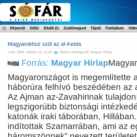
Hírportál
Sófár
Rádió Zs
Zsidónegyed
Tájoló
Fotóalbum
Vide
Magyarokhoz szól az al-Keida
sofar
, 2004. október 02. 02:08
JNA24 médiafigyelő
,
Magyar Hírlap
Forrás:
Magyar Hírlap
Magyar
Magyarországot is megemlítette a
háborúra felhívó beszédében az 
Az Ajman az-Zavahirinak tulajdon
legszigorúbb biztonsági intézked
katonák iraki táborában, Hillában
indítottak Szamarrában, ami az e
háromszögnek” nevezett területet 