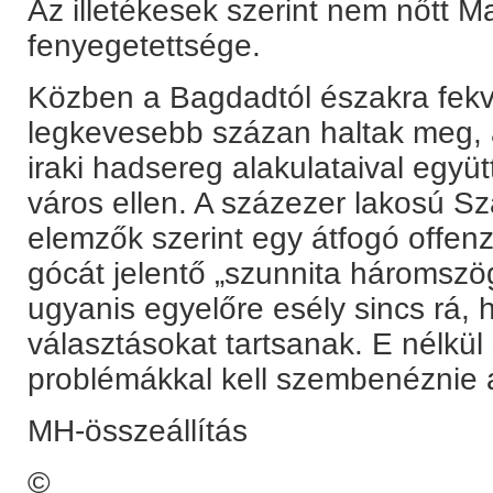
Az illetékesek szerint nem nőtt 
fenyegetettsége.
Közben a Bagdadtól északra fek
legkevesebb százan haltak meg, 
iraki hadsereg alakulataival együtt
város ellen. A százezer lakosú S
elemzők szerint egy átfogó offenz
gócát jelentő „szunnita háromszög
ugyanis egyelőre esély sincs rá,
választásokat tartsanak. E nélkül 
problémákkal kell szembenéznie 
MH-összeállítás
©