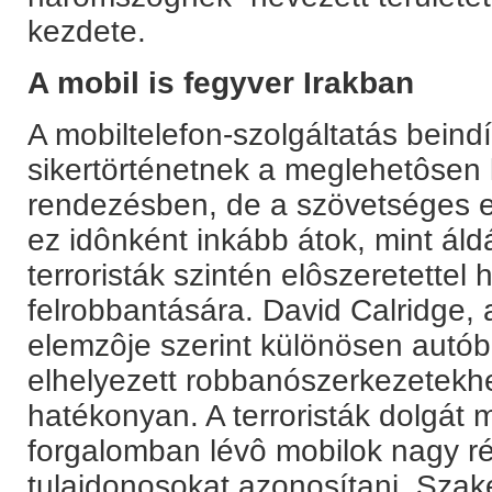
kezdete.
A mobil is fegyver Irakban
A mobiltelefon-szolgáltatás beind
sikertörténetnek a meglehetôsen 
rendezésben, de a szövetséges e
ez idônként inkább átok, mint áldá
terroristák szintén elôszeretettel
felrobbantására. David Calridge,
elemzôje szerint különösen autó
elhelyezett robbanószerkezetekh
hatékonyan. A terroristák dolgát 
forgalomban lévô mobilok nagy ré
tulajdonosokat azonosítani. Szaké