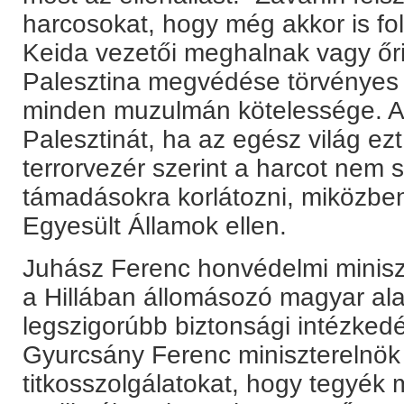
harcosokat, hogy még akkor is fol
Keida vezetői meghalnak vagy őri
Palesztina megvédése törvényes 
minden muzulmán kötelessége. A
Palesztinát, ha az egész világ ezt
terrorvezér szerint a harcot nem 
támadásokra korlátozni, miközbe
Egyesült Államok ellen.
Juhász Ferenc honvédelmi miniszt
a Hillában állomásozó magyar ala
legszigorúbb biztonsági intézke
Gyurcsány Ferenc miniszterelnök 
titkosszolgálatokat, hogy tegyék