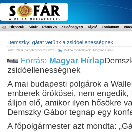
Hírportál
Sófár
Rádió Zs
Zsidónegyed
Tájoló
Fotóalbum
Vide
Demszky: gátat vetünk a zsidóellenességnek
sofar
, 2004. szeptember 28. 02:11
JNA24 médiafigyelő
,
Magyar Hírlap
Forrás:
Magyar Hírlap
Demszk
zsidóellenességnek
A mai budapesti polgárok a Wall
emberek örökösei, nem engedik, h
álljon elő, amikor ilyen hősökre v
Demszky Gábor tegnap egy konf
A főpolgármester azt mondta: „Gát