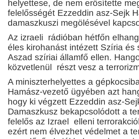
helyettese, de nem erősítette me
felelősségét Ezzeddin asz-Sejk H
damaszkuszi megölésével kapcso
Az izraeli rádióban hétfőn elhang
éles kirohanást intézett Szíria é
Aszad szíriai államfő ellen. Hango
közvetlenül részt vesz a terrori
A miniszterhelyettes a gépkocsib
Hamász-vezető ügyében azt hang
hogy ki végzett Ezzeddin asz-Sejk
Damaszkusz bekapcsolódott a te
felelős az Izrael elleni terrorakci
ezért nem élvezhet védelmet a terr