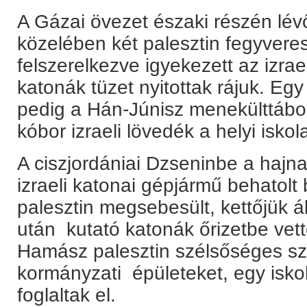
A Gázai övezet északi részén lév
közelében két palesztin fegyver
felszerelkezve igyekezett az izrael
katonák tüzet nyitottak rájuk. Egy 
pedig a Hán-Júnisz menekülttábor
kóbor izraeli lövedék a helyi isko
A ciszjordániai Dzseninbe a hajn
izraeli katonai gépjármű behatolt
palesztin megsebesült, kettőjük ál
után kutató katonák őrizetbe vett
Hamász palesztin szélsőséges sze
kormányzati épületeket, egy iskol
foglaltak el.