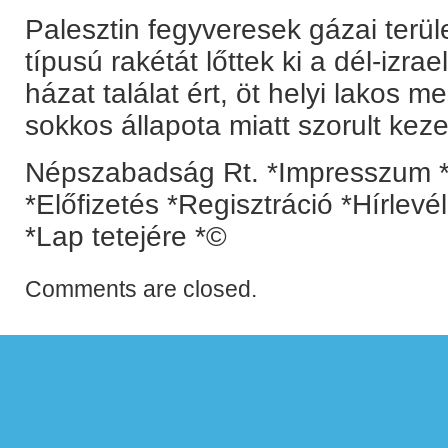
Palesztin fegyveresek gázai terü
típusú rakétát lőttek ki a dél-izra
házat találat ért, öt helyi lakos m
sokkos állapota miatt szorult keze
Népszabadság Rt. *Impresszum *
*Előfizetés *Regisztráció *Hírlev
*Lap tetejére *©
Comments are closed.