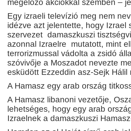
megelőző akciókkal szemben – jel
Egy izraeli televízió meg nem nev
idézve azt jelentette, hogy Izrael 
szervezet damaszkuszi tisztségvi
azonnal Izraelre mutatott, mint el
terrorizmussal vádolta a zsidó ál
szóvivője a Moszadot nevezte meg
esküdött Ezzeddin asz-Sejk Hálil
A Hamasz egy arab ország titkos
A Hamasz libanoni vezetője, Os
lehetséges, hogy egy arab ország 
Izraelnek a damaszkuszi Hamasz