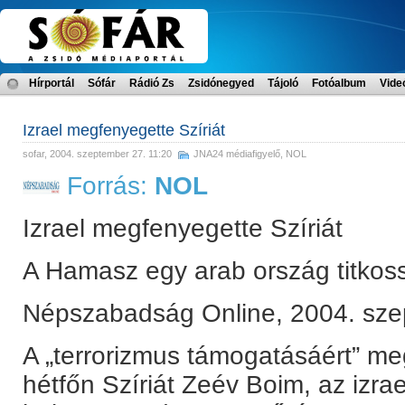
Hírportál
Sófár
Rádió Zs
Zsidónegyed
Tájoló
Fotóalbum
Vide
Izrael megfenyegette Szíriát
sofar
, 2004. szeptember 27. 11:20
JNA24 médiafigyelő
,
NOL
Forrás:
NOL
Izrael megfenyegette Szíriát
A Hamasz egy arab ország titkos
Népszabadság Online, 2004. sze
A „terrorizmus támogatásáért” me
hétfőn Szíriát Zeév Boim, az izrae