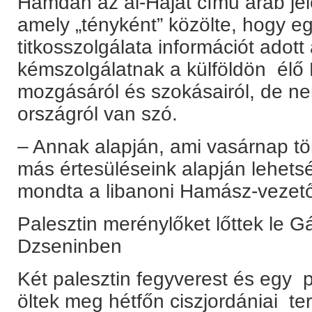
Hamdan az al-Haját című arab je
amely „tényként” közölte, hogy e
titkosszolgálata információt adott
kémszolgálatnak a külföldön él
mozgásáról és szokásairól, de ne
országról van szó.
– Annak alapján, ami vasárnap t
más értesüléseink alapján lehetsé
mondta a libanoni Hamász-vezet
Palesztin merénylőket lőttek le G
Dzseninben
Két palesztin fegyverest és egy p
öltek meg hétfőn ciszjordániai ter