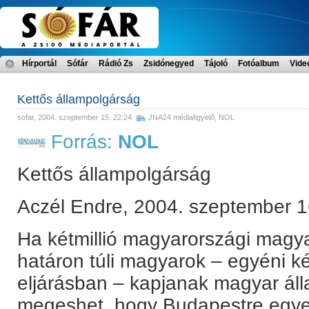
Hírportál
Sófár
Rádió Zs
Zsidónegyed
Tájoló
Fotóalbum
Vide
Kettős állampolgárság
sofar
, 2004. szeptember 15. 22:24
JNA24 médiafigyelő
,
NOL
Forrás:
NOL
Kettős állampolgárság
Aczél Endre, 2004. szeptember 1
Ha kétmillió magyarországi magya
határon túli magyarok – egyéni ké
eljárásban – kapjanak magyar ál
megeshet, hogy Budapestre egye