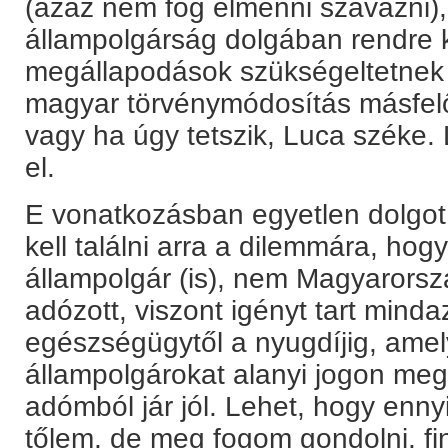
(azaz nem fog elmenni szavazni),
állampolgárság dolgában rendre k
megállapodások szükségeltetnek e
magyar törvénymódosítás másfelő
vagy ha úgy tetszik, Luca széke. 
el.
E vonatkozásban egyetlen dolgot 
kell találni arra a dilemmára, ho
állampolgár (is), nem Magyarors
adózott, viszont igényt tart minda
egészségügytől a nyugdíjig, ame
állampolgárokat alanyi jogon megi
adómból jár jól. Lehet, hogy enny
tőlem, de meg fogom gondolni, fi