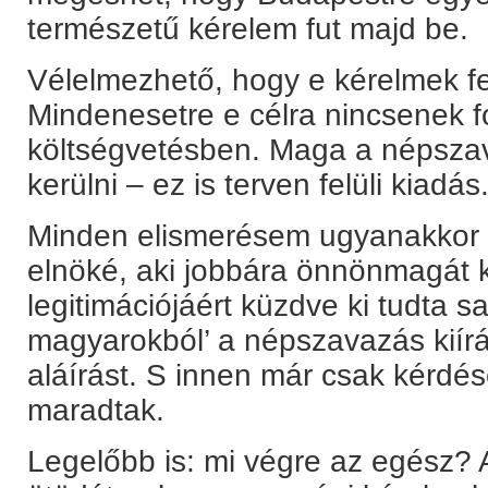
természetű kérelem fut majd be.
Vélelmezhető, hogy e kérelmek fel
Mindenesetre e célra nincsenek fo
költségvetésben. Maga a népszava
kerülni – ez is terven felüli kiadás
Minden elismerésem ugyanakkor
elnöké, aki jobbára önnönmagát 
legitimációjáért küzdve ki tudta sa
magyarokból’ a népszavazás kiír
aláírást. S innen már csak kérdé
maradtak.
Legelőbb is: mi végre az egész?