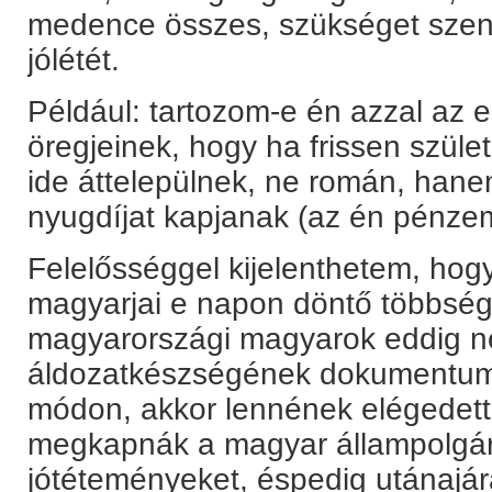
medence összes, szükséget sze
jólétét.
Például: tartozom-e én azzal az 
öregjeinek, hogy ha frissen szüle
ide áttelepülnek, ne román, han
nyugdíjat kapjanak (az én pénze
Felelősséggel kijelenthetem, ho
magyarjai e napon döntő többsé
magyarországi magyarok eddig n
áldozatkészségének dokumentumá
módon, akkor lennének elégedette
megkapnák a magyar állampolgárs
jótéteményeket, éspedig utánajárá