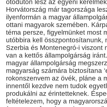
ötödúton lesz az egyéni kérelmek
Horvátország már tagországa les
ilyenformán a magyar állampolgárs
ottani magyarok szemében. Kárpá
téma persze, figyelmünket most m
utóbbira kell összpontosítanunk,
Szerbia és Montenegró-i viszont
van a kettős állampolgárság irán
magyar állampolgárság megszerzé
magyarság számára biztosítana ‘e
rokonszenvem az övék, pláne a 
innentől kezdve nem tudok egyetl
produkálni az érintetteknek. Éspe
feltételezem, hogy a magyarorsz