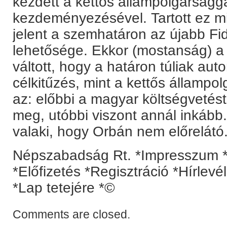
kezdett a kettős állampolgárságga
kezdeményezésével. Tartott ez 
jelent a szemhatáron az újabb F
lehetősége. Ekkor (mostanság) a 
váltott, hogy a határon túliak au
célkitűzés, mint a kettős állampo
az: előbbi a magyar költségvetést e
meg, utóbbi viszont annál inkáb
valaki, hogy Orbán nem előrelátó
Népszabadság Rt. *Impresszum *
*Előfizetés *Regisztráció *Hírlev
*Lap tetejére *©
Comments are closed.