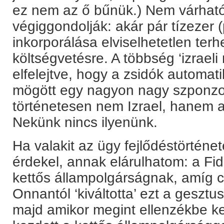
ez nem az ő bűnük.) Nem várható 
végiggondolják: akár pár tízezer 
inkorporálása elviselhetetlen ter
költségvetésre. A többség ‘izrael
elfelejtve, hogy a zsidók automat
mögött egy nagyon nagy szponzor
történetesen nem Izrael, hanem a
Nekünk nincs ilyenünk.
Ha valakit az ügy fejlődéstörténe
érdekel, annak elárulhatom: a Fid
kettős állampolgárságnak, amíg c
Onnantól ‘kiváltotta’ ezt a geszt
majd amikor megint ellenzékbe ker