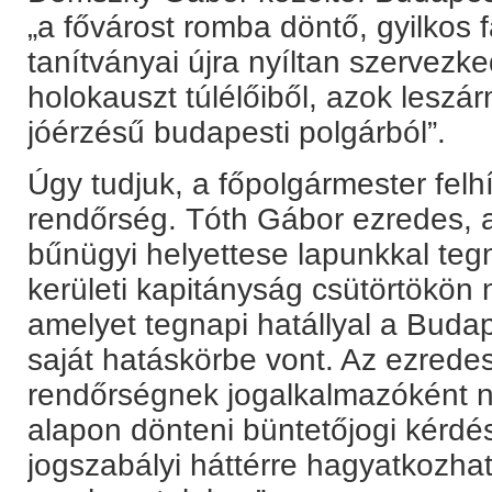
„a fővárost romba döntő, gyilkos 
tanítványai újra nyíltan szervezke
holokauszt túlélőiből, azok leszá
jóérzésű budapesti polgárból”.
Úgy tudjuk, a főpolgármester fel
rendőrség. Tóth Gábor ezredes, a
bűnügyi helyettese lapunkkal teg
kerületi kapitányság csütörtökön 
amelyet tegnapi hatállyal a Buda
saját hatáskörbe vont. Az ezrede
rendőrségnek jogalkalmazóként n
alapon dönteni büntetőjogi kérdé
jogszabályi háttérre hagyatkozha