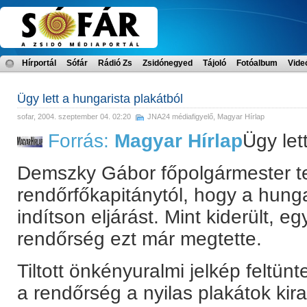
Hírportál
Sófár
Rádió Zs
Zsidónegyed
Tájoló
Fotóalbum
Vide
Ügy lett a hungarista plakátból
sofar
, 2004. szeptember 04. 02:20
JNA24 médiafigyelő
,
Magyar Hírlap
Forrás:
Magyar Hírlap
Ügy let
Demszky Gábor főpolgármester te
rendőrfőkapitánytól, hogy a hunga
indítson eljárást. Mint kiderült, 
rendőrség ezt már megtette.
Tiltott önkényuralmi jelkép feltünt
a rendőrség a nyilas plakátok kir