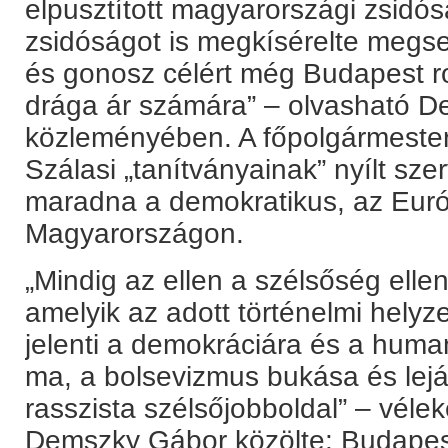
elpusztított magyarországi zsidó
zsidóságot is megkísérelte megs
és gonosz célért még Budapest r
drága ár számára” – olvasható 
közleményében. A főpolgármester
Szálasi „tanítványainak” nyílt sz
maradna a demokratikus, az Euró
Magyarországon.
„Mindig az ellen a szélsőség ellen 
amelyik az adott történelmi helyz
jelenti a demokráciára és a huma
ma, a bolsevizmus bukása és lejá
rasszista szélsőjobboldal” – véle
Demszky Gábor közölte: Budapest