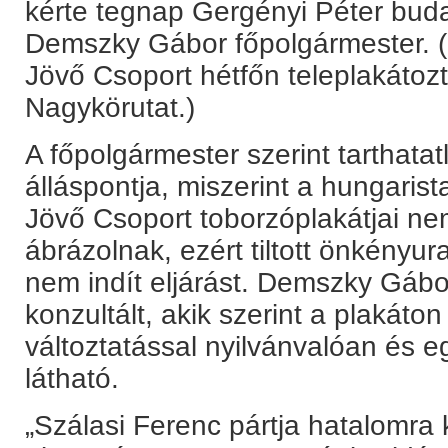
kérte tegnap Gergényi Péter buda
Demszky Gábor főpolgármester. (
Jövő Csoport hétfőn teleplakátoz
Nagykörutat.)
A főpolgármester szerint tarthata
álláspontja, miszerint a hungaris
Jövő Csoport toborzóplakátjai ne
ábrázolnak, ezért tiltott önkényura
nem indít eljárást. Demszky Gábor
konzultált, akik szerint a plakáto
változtatással nyilvánvalóan és e
látható.
„Szálasi Ferenc pártja hatalomra 