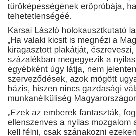
tűrôképességének erôpróbája, h
tehetetlenségéé.
Karsai László holokausztkutató la
„Ha valaki kicsit is megnézi a Ma
kiragasztott plakátját, észreveszi,
százalékban megegyezik a nyilask
egyébként úgy látja, nem jelenten
szerveződések, azok mögött ugya
bázis, hiszen nincs gazdasági vál
munkanélküliség Magyarországo
„Ezek az emberek fantaszták, fog
ellenszenves a nyilas mozgalom
kell félni, csak szánakozni ezeke