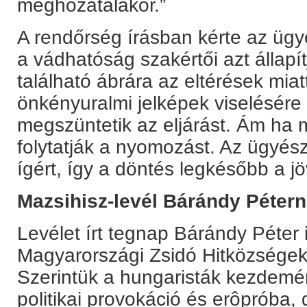
meghozatalakor.”
A rendőrség írásban kérte az ügy
a vádhatóság szakértői azt állapí
található ábrára az eltérések miat
önkényuralmi jelképek viselésére
megszüntetik az eljárást. Ám ha
folytatják a nyomozást. Az ügyészs
ígért, így a döntés legkésőbb a j
Mazsihisz-levél Bárándy Péter
Levélet írt tegnap Bárándy Péter
Magyarországi Zsidó Hitközségek
Szerintük a hungaristák kezdem
politikai provokáció és erôpróba