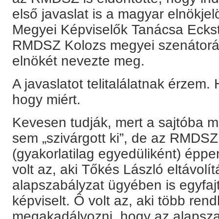
első javaslat is a magyar elnökjel
Megyei Képviselők Tanácsa Eckst
RMDSZ Kolozs megyei szenátorát
elnökét nevezte meg.
A javaslatot telitalálatnak érzem.
hogy miért.
Kevesen tudják, mert a sajtóba 
sem „szivárgott ki”, de az RMDS
(gyakorlatilag egyedüliként) épp
volt az, aki Tőkés László eltávolí
alapszabályzat ügyében is egyfajt
képviselt. Ô volt az, aki több ren
megakadályozni, hogy az alapsza