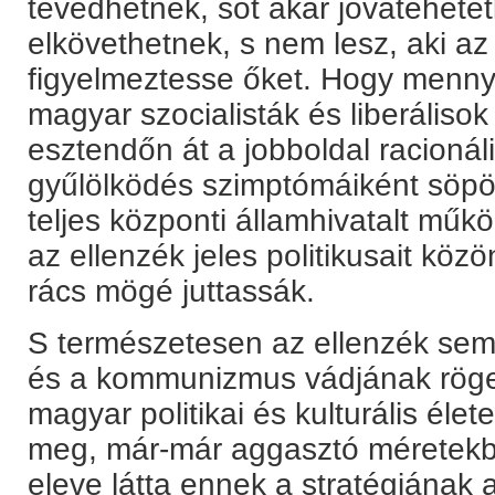
tévedhetnek, sőt akár jóvátehetet
elkövethetnek, s nem lesz, aki a
figyelmeztesse őket. Hogy mennyire
magyar szocialisták és liberálisok
esztendőn át a jobboldal racionális
gyűlölködés szimptómáiként söpör
teljes központi államhivatalt műkö
az ellenzék jeles politikusait k
rács mögé juttassák.
S természetesen az ellenzék sem
és a kommunizmus vádjának röge
magyar politikai és kulturális élete
meg, már-már aggasztó méretekb
eleve látta ennek a stratégiának a