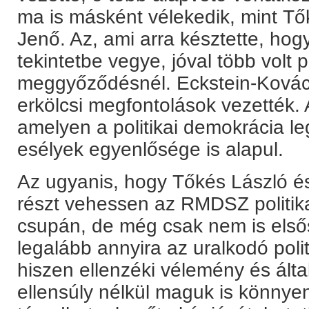
ma is másként vélekedik, mint T
Jenő. Az, ami arra késztette, hogy
tekintetbe vegye, jóval több volt p
meggyőződésnél. Eckstein-Kovács
erkölcsi megfontolások vezették.
amelyen a politikai demokrácia l
esélyek egyenlősége is alapul.
Az ugyanis, hogy Tőkés László 
részt vehessen az RMDSZ politik
csupán, de még csak nem is első
legalább annyira az uralkodó polit
hiszen ellenzéki vélemény és ált
ellensúly nélkül maguk is könnyen