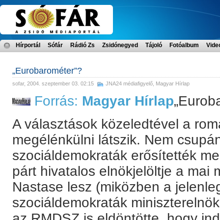
Hírportál
Sófár
Rádió Zs
Zsidónegyed
Tájoló
Fotóalbum
Vide
„Eurobarométer”?
sofar
, 2004. szeptember 03. 02:15
JNA24 médiafigyelő
,
Magyar Hírlap
Forrás:
Magyar Hírlap
„Eurob
A választások közeledtével a román
megélénkülni látszik. Nem csupá
szociáldemokraták erősítették me
párt hivatalos elnökjelöltje a mai 
Nastase lesz (miközben a jelenlegi
szociáldemokraták miniszterelnök-j
az RMDSZ is eldöntötte, hogy indít