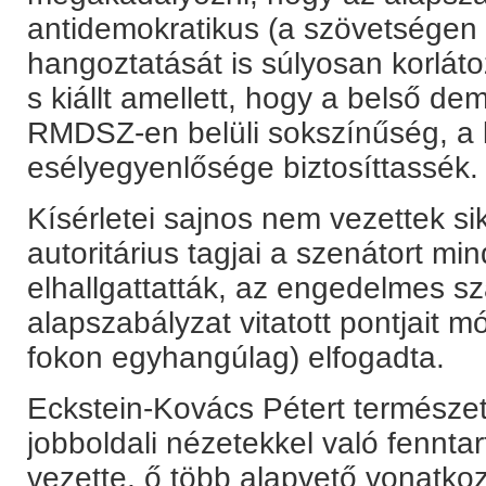
antidemokratikus (a szövetségen 
hangoztatását is súlyosan korláto
s kiállt amellett, hogy a belső d
RMDSZ-en belüli sokszínűség, a 
esélyegyenlősége biztosíttassék.
Kísérletei sajnos nem vezettek si
autoritárius tagjai a szenátort m
elhallgattatták, az engedelmes 
alapszabályzat vitatott pontjait 
fokon egyhangúlag) elfogadta.
Eckstein-Kovács Pétert természe
jobboldali nézetekkel való fennta
vezette, ő több alapvető vonatkoz