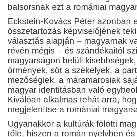
balsorsnak ezt a romániai magyar 
Eckstein-Kovács Péter azonban 
összetartozás képviselőjének tek
választás alapján – magyarnak v
révén mégis – és szándékaitól szi
magyarságon belüli kisebbségek, 
örmények, sőt a székelyek, a par
mezőségiek, a máramarosiak sajá
magyar identitásban való egybeolv
Kiválóan alkalmas tehát arra, ho
megjelenítse a romániai magyars
Ugyanakkor a kultúrák fölötti m
tőle, hiszen a román nyelvben és k