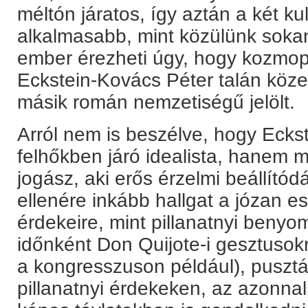
méltón járatos, így aztán a két kul
alkalmasabb, mint közülünk sokan
ember érezheti úgy, hogy kozmopo
Eckstein-Kovács Péter talán közel
másik román nemzetiségű jelölt.
Arról nem is beszélve, hogy Eck
felhőkben járó idealista, hanem 
jogász, aki erős érzelmi beállít
ellenére inkább hallgat a józan e
érdekeire, mint pillanatnyi benyo
időnként Don Quijote-i gesztusokr
a kongresszuson például), pusztán
pillanatnyi érdekeken, az azonnal