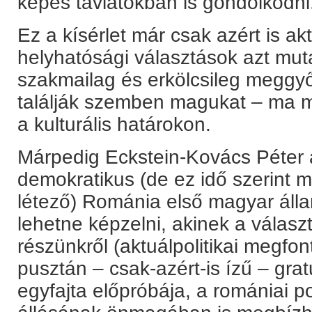
képes távlatokban is gondolkodni
Ez a kísérlet már csak azért is ak
helyhatósági választások azt mut
szakmailag és erkölcsileg meggy
találják szemben magukat – ma m
a kulturális határokon.
Márpedig Eckstein-Kovács Péter a
demokratikus (de ez idő szerint
létező) Románia első magyar álla
lehetne képzelni, akinek a válasz
részünkről (aktuálpolitikai megf
pusztán – csak-azért-is ízű – grat
egyfajta előpróbája, a romániai pol