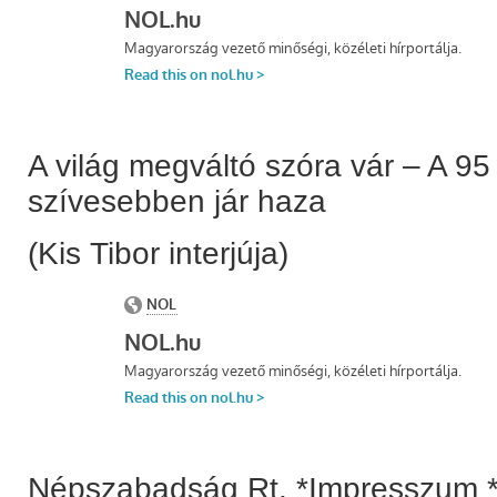
A világ megváltó szóra vár – A 9
szívesebben jár haza
(Kis Tibor interjúja)
Népszabadság Rt. *Impresszum *