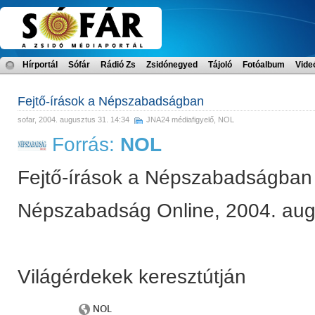
Hírportál
Sófár
Rádió Zs
Zsidónegyed
Tájoló
Fotóalbum
Vide
Fejtő-írások a Népszabadságban
sofar
, 2004. augusztus 31. 14:34
JNA24 médiafigyelő
,
NOL
Forrás:
NOL
Fejtő-írások a Népszabadságban
Népszabadság Online, 2004. aug
Világérdekek keresztútján