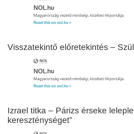
Visszatekintő előretekintés – Sz
Izrael titka – Párizs érseke lelepl
kereszténységet”